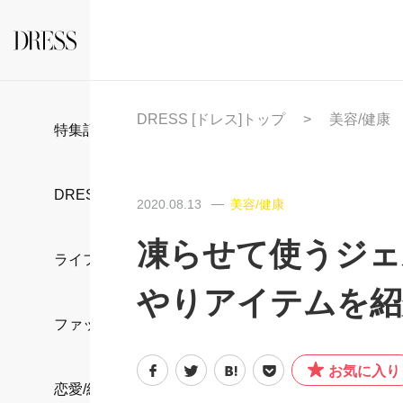
DRESS [ドレス]トップ
美容/健康
特集記事
DRESS部活
2020.08.13
美容/健康
凍らせて使うジェ
ライフスタイル
やりアイテムを紹
ファッション
お気に入り
恋愛/結婚/離婚