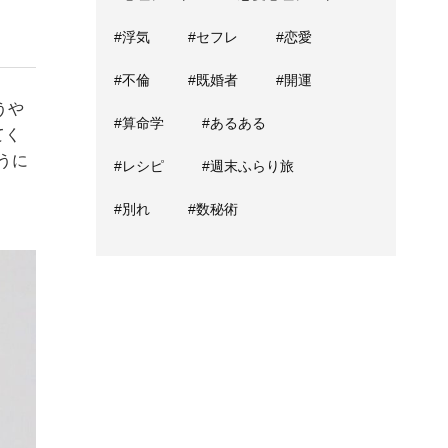
#浮気
#セフレ
#恋愛
#不倫
#既婚者
#開運
うや
#算命学
#あるある
てく
うに
#レシピ
#週末ふらり旅
#別れ
#数秘術