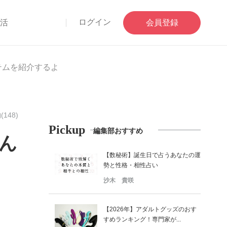
ログイン
部活
会員登録
テムを紹介するよ
148)
Pickup
編集部おすすめ
ひん
【数秘術】誕生日で占うあなたの運
勢と性格・相性占い
沙木 貴咲
【2026年】アダルトグッズのおす
すめランキング！専門家が...