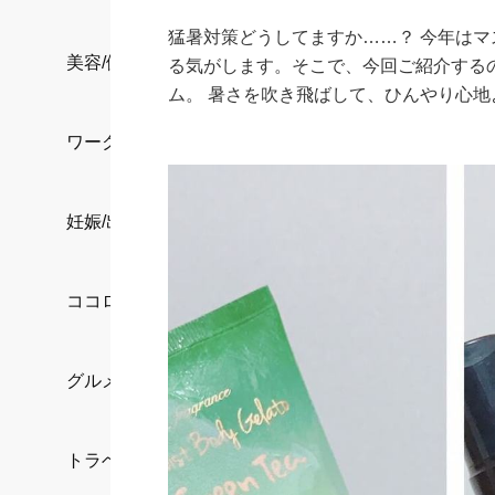
猛暑対策どうしてますか……？ 今年は
美容/健康
る気がします。そこで、今回ご紹介する
ム。 暑さを吹き飛ばして、ひんやり心
ワークスタイル
妊娠/出産/家族
ココロ/カラダ
グルメ
トラベル