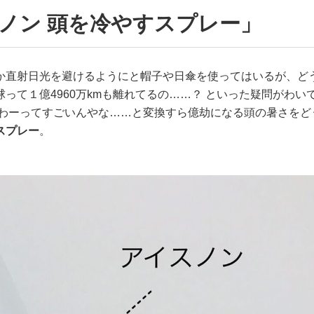
ノン 頭を冷やすスプレー」
か直射日光を避けるようにと帽子や日傘を使ってはいるが、ど
って１億4960万kmも離れてるの……？ といった疑問がわい
ぱわーってすごいんやな……と変換すら億劫になる頭の暑さをど
スプレー
。