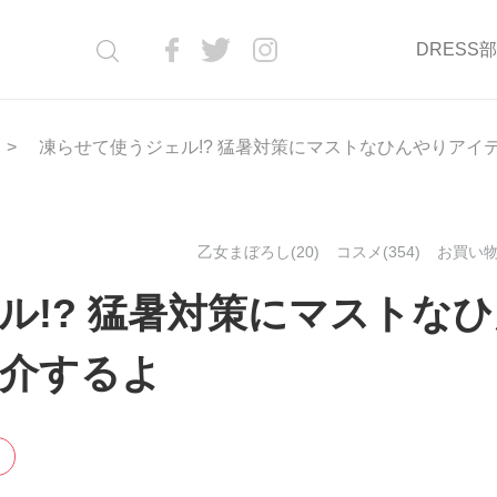
DRESS
凍らせて使うジェル!? 猛暑対策にマストなひんやりアイ
乙女まぼろし(20)
コスメ(354)
お買い物(
ル!? 猛暑対策にマストな
介するよ