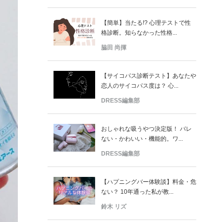
【簡単】当たる!? 心理テストで性
格診断。知らなかった性格...
脇田 尚揮
【サイコパス診断テスト】あなたや
恋人のサイコパス度は？ 心...
DRESS編集部
おしゃれな吸うやつ決定版！ バレ
ない・かわいい・機能的。ワ...
DRESS編集部
【ハプニングバー体験談】料金・危
ない？ 10年通った私が教...
鈴木 リズ