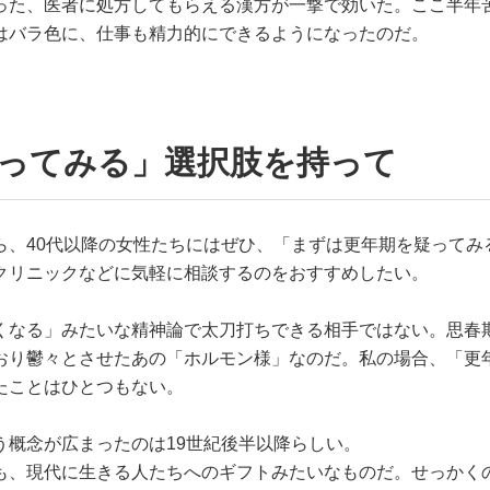
った、医者に処方してもらえる漢方が一撃で効いた。ここ半年
はバラ色に、仕事も精力的にできるようになったのだ。
疑ってみる」選択肢を持って
ら、40代以降の女性たちにはぜひ、「まずは更年期を疑ってみ
クリニックなどに気軽に相談するのをおすすめしたい。
くなる」みたいな精神論で太刀打ちできる相手ではない。思春
おり鬱々とさせたあの「ホルモン様」なのだ。私の場合、「更
たことはひとつもない。
う概念が広まったのは19世紀後半以降らしい。
も、現代に生きる人たちへのギフトみたいなものだ。せっかく