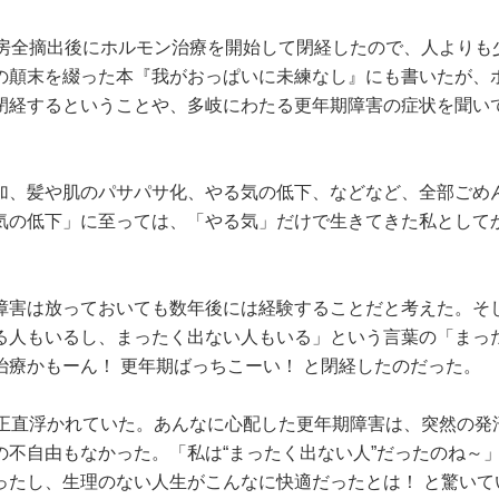
乳房全摘出後にホルモン治療を開始して閉経したので、人よりも
の顛末を綴った本『我がおっぱいに未練なし』にも書いたが、
閉経するということや、多岐にわたる更年期障害の症状を聞い
加、髪や肌のパサパサ化、やる気の低下、などなど、全部ごめ
気の低下」に至っては、「やる気」だけで生きてきた私として
障害は放っておいても数年後には経験することだと考えた。そ
る人もいるし、まったく出ない人もいる」という言葉の「まっ
療かもーん！ 更年期ばっちこーい！ と閉経したのだった。
、正直浮かれていた。あんなに心配した更年期障害は、突然の発
不自由もなかった。「私は“まったく出ない人”だったのね～
ったし、生理のない人生がこんなに快適だったとは！ と驚いて