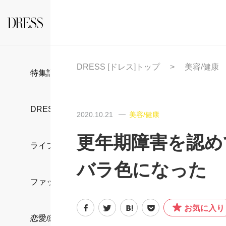
DRESS [ドレス]トップ
美容/健康
特集記事
DRESS部活
2020.10.21
美容/健康
更年期障害を認め
ライフスタイル
バラ色になった
ファッション
お気に入り
恋愛/結婚/離婚