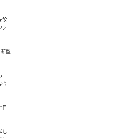
を飲
ワク
。新型
っ
は今
に目
試し