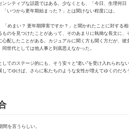
センシティブな話題ではある。少なくとも、「今日、生理何日
、「いつから更年期始まった？」とは聞けない程度には。
、「めまい？ 更年期障害ですか？」と聞かれたことに対する相
るものを見つけたことがあって、そのあまりに執拗な長文に、
に心配したことがある。カジュアルに聞く方も聞く方だが、彼
、同世代としては他人事と到底思えなかった。
してのステージ的にも、そう安々と“老い”を受け入れられな
展してゆけば、さらに私たちのような女性が増えてゆくのだろ
合
期間を言うらしい。