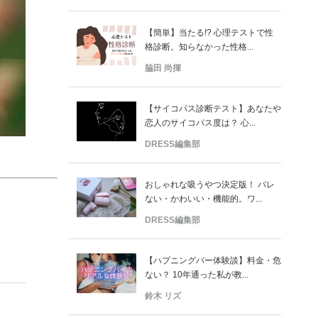
【簡単】当たる!? 心理テストで性
格診断。知らなかった性格...
脇田 尚揮
【サイコパス診断テスト】あなたや
恋人のサイコパス度は？ 心...
DRESS編集部
おしゃれな吸うやつ決定版！ バレ
ない・かわいい・機能的。ワ...
DRESS編集部
【ハプニングバー体験談】料金・危
ない？ 10年通った私が教...
鈴木 リズ