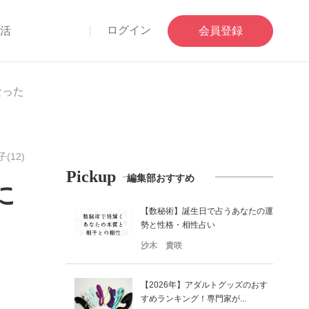
ログイン
部活
会員登録
なった
(12)
Pickup
編集部おすすめ
に
【数秘術】誕生日で占うあなたの運
勢と性格・相性占い
沙木 貴咲
【2026年】アダルトグッズのおす
すめランキング！専門家が...