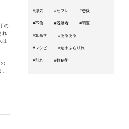
#浮気
#セフレ
#恋愛
#不倫
#既婚者
#開運
手の
それ
#算命学
#あるある
女は
#レシピ
#週末ふらり旅
#別れ
#数秘術
いの
う。