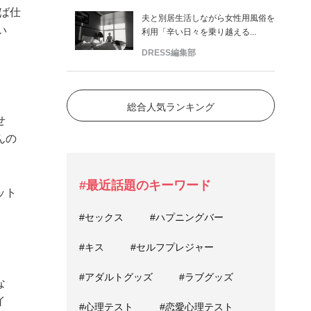
ば仕
夫と別居生活しながら女性用風俗を
い
利用「辛い日々を乗り越える...
DRESS編集部
総合人気ランキング
せ
んの
#最近話題のキーワード
ット
#セックス
#ハプニングバー
。
#キス
#セルフプレジャー
#アダルトグッズ
#ラブグッズ
な
イ
#心理テスト
#恋愛心理テスト