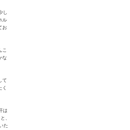
少し
ホル
てお
んこ
かな
して
たく
汗は
」と、
いた