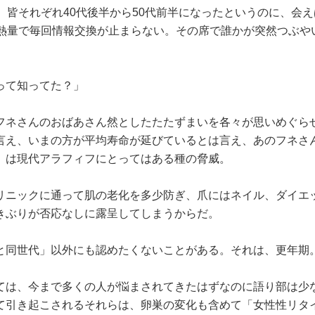
、皆それぞれ40代後半から50代前半になったというのに、会え
い熱量で毎回情報交換が止まらない。その席で誰かが突然つぶや
って知ってた？」
フネさんのおばあさん然としたたたずまいを各々が思いめぐら
言え、いまの方が平均寿命が延びているとは言え、あのフネさ
」は現代アラフィフにとってはある種の脅威。
リニックに通って肌の老化を多少防ぎ、爪にはネイル、ダイエ
きぶりが否応なしに露呈してしまうからだ。
と同世代」以外にも認めたくないことがある。それは、更年期
ては、今まで多くの人が悩まされてきたはずなのに語り部は少
て引き起こされるそれらは、卵巣の変化も含めて「女性性リタ