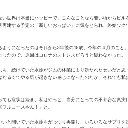
ない世界は本当にハッピーで、こんなことなら若い頃からピル
月再建する予定の「新しいおっぱい」に気をとられ、終始ワク
。
るようになったのはそれから3年後の48歳、今年の４月のこと
だったので、原因はコロナのストレスだろうと疑わなかった。
れも、続けていた水泳がジムの休業により断たれたせいだと思
はだるくてやる気が起きない感じになったのだが、それでも私
っても症状は続き、私はやっと、自分にとっての不都合な真実
害フルコースやん！」と。
いいと聞いていた水泳をがっつり再開し、いろいろなサプリを