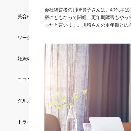
会社経営者の川崎貴子さんは、40代半
美容/健康
療にともなって閉経、更年期障害もやっ
ったと言います。川崎さんの更年期との
ワークスタイル
妊娠/出産/家族
ココロ/カラダ
グルメ
トラベル