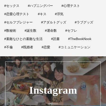
#セックス
#ハプニングバー
#心理テスト
#恋愛心理テスト
#キス
#浮気
#セルフプレジャー
#アダルトグッズ
#ラブグッズ
#数秘術
#誕生数
#運命数
#セフレ
#素敵なひとの素敵な生活
#読書
#TheBookNook
#不倫
#既婚者
#恋愛
#コミュニケーション
Instagram