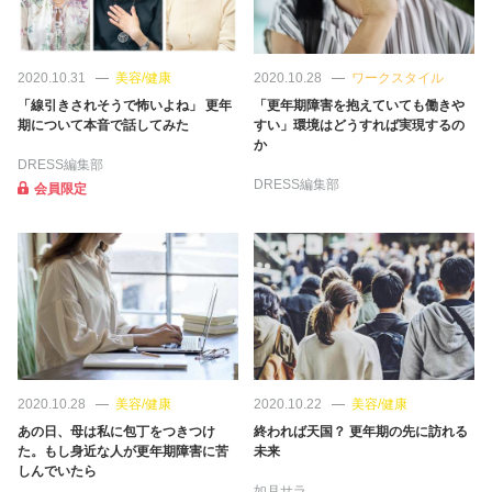
占い
性と愛
2020.10.31
美容/健康
2020.10.28
ワークスタイル
「線引きされそうで怖いよね」 更年
「更年期障害を抱えていても働きや
期について本音で話してみた
すい」環境はどうすれば実現するの
ゲーム
か
DRESS編集部
DRESS編集部
会員限定
2020.10.28
美容/健康
2020.10.22
美容/健康
あの日、母は私に包丁をつきつけ
終われば天国？ 更年期の先に訪れる
た。もし身近な人が更年期障害に苦
未来
しんでいたら
如月サラ