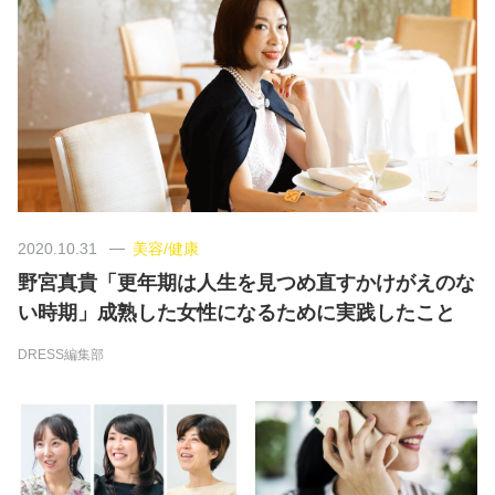
美容/健康
ワークスタイル
妊娠/出産/家族
ココロ/カラダ
2020.10.31
美容/健康
野宮真貴「更年期は人生を見つめ直すかけがえのな
グルメ
い時期」成熟した女性になるために実践したこと
DRESS編集部
トラベル
カルチャー/エンタメ