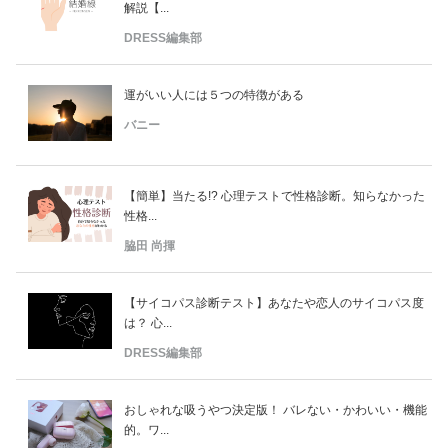
解説【...
DRESS編集部
運がいい人には５つの特徴がある
バニー
【簡単】当たる!? 心理テストで性格診断。知らなかった
性格...
脇田 尚揮
【サイコパス診断テスト】あなたや恋人のサイコパス度
は？ 心...
DRESS編集部
おしゃれな吸うやつ決定版！ バレない・かわいい・機能
的。ワ...