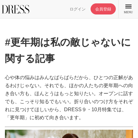
ログイン
会員登録
MENU
#更年期は私の敵じゃないに
関する記事
特集記事
DRESS部活
心や体の悩みはみんなばらばらだから、ひとつの正解があ
るわけじゃない。それでも、ほかの人たちの更年期への向
き合い方も、ほんとうはもっと知りたい。オープンに話す
ライフスタイル
でも、こっそり知るでもいい。折り合いのつけ方をそれぞ
れに見つけてほしいから、DRESS９・10月特集では、
ファッション
「更年期」に初めて向き合います。
恋愛/結婚/離婚