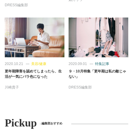
DRESS編集部
2020.10.21
美容/健康
2020.09.01
特集記事
更年期障害を認めてしまったら、生
９・10月特集「更年期は私の敵じゃ
活が一気にバラ色になった
ない」
川崎貴子
DRESS編集部
Pickup
編集部おすすめ