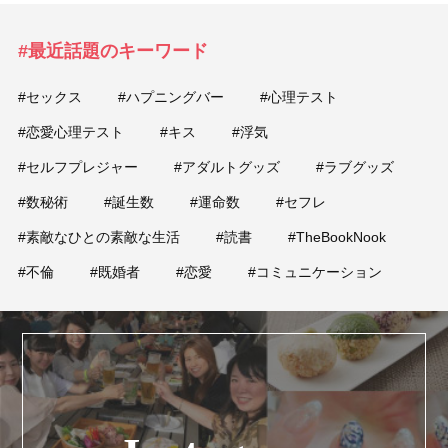
#最近話題のキーワード
#セックス
#ハプニングバー
#心理テスト
#恋愛心理テスト
#キス
#浮気
#セルフプレジャー
#アダルトグッズ
#ラブグッズ
#数秘術
#誕生数
#運命数
#セフレ
#素敵なひとの素敵な生活
#読書
#TheBookNook
#不倫
#既婚者
#恋愛
#コミュニケーション