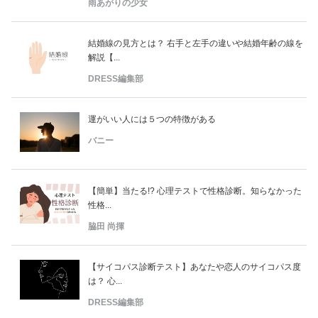
雨あがりの少女
結婚線の見方とは？ 右手と左手の違いや結婚年齢の線を
解説【...
DRESS編集部
運がいい人には５つの特徴がある
バニー
【簡単】当たる!? 心理テストで性格診断。知らなかった
性格...
脇田 尚揮
【サイコパス診断テスト】あなたや恋人のサイコパス度
は？ 心...
DRESS編集部