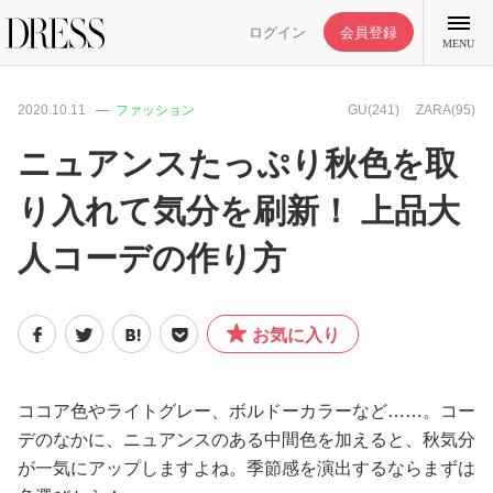
ログイン
会員登録
MENU
2020.10.11
ファッション
GU(241)
ZARA(95)
ニュアンスたっぷり秋色を取
り入れて気分を刷新！ 上品大
特集記事
人コーデの作り方
DRESS部活
お気に入り
ライフスタイル
ファッション
ココア色やライトグレー、ボルドーカラーなど……。コー
デのなかに、ニュアンスのある中間色を加えると、秋気分
が一気にアップしますよね。季節感を演出するならまずは
恋愛/結婚/離婚