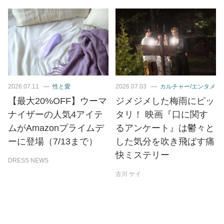
2026.07.11
性と愛
2026.07.03
カルチャー/エンタメ
【最大20%OFF】ウーマ
ジメジメした梅雨にピッ
ナイザーの人気4アイテ
タリ！ 映画『口に関す
ムがAmazonプライムデ
るアンケート』は鬱々と
ーに登場（7/13まで）
した気分を吹き飛ばす痛
快ミステリー
DRESS NEWS
古川 ケイ