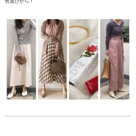
色選びから！
美容/健康
ワークスタイル
妊娠/出産/家族
ココロ/カラダ
グルメ
トラベル
カルチャー/エンタメ