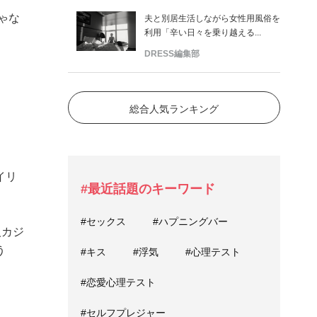
ゃな
夫と別居生活しながら女性用風俗を
利用「辛い日々を乗り越える...
DRESS編集部
総合人気ランキング
イリ
#最近話題のキーワード
#セックス
#ハプニングバー
人カジ
う
#キス
#浮気
#心理テスト
#恋愛心理テスト
#セルフプレジャー