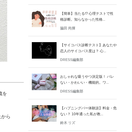
【簡単】当たる!? 心理テストで性
格診断。知らなかった性格...
脇田 尚揮
【サイコパス診断テスト】あなたや
恋人のサイコパス度は？ 心...
DRESS編集部
おしゃれな吸うやつ決定版！ バレ
ない・かわいい・機能的。ワ...
DRESS編集部
歳を
【ハプニングバー体験談】料金・危
ない？ 10年通った私が教...
上から
鈴木 リズ