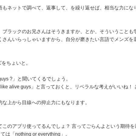
語もネットで調べて、返事して、を繰り返せば、相当な力にな
、ブラックのお兄さんはそうきますか、とか、そういうことも
くさんいらっしゃいますから、自分が磨きたい言語でメンズを
ーズをちょいと。
er guys ?」と聞いてくるでしょう。
ys ,I like alive guys」と言っておくと、リベラルな考えがいいね！
的な上から目線への抑止力にもなります。
てこのアプリ使ってるんでしょ？ 言ってごらんよという期待を
ては「nothing or everything」。