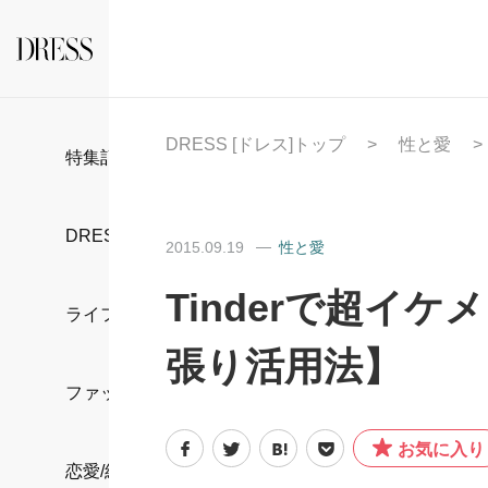
DRESS [ドレス]トップ
性と愛
特集記事
DRESS部活
2015.09.19
性と愛
Tinderで超イ
ライフスタイル
張り活用法】
ファッション
お気に入り
恋愛/結婚/離婚