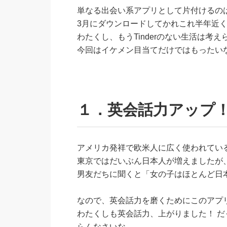
単なる出会い系アプリとして片付けるのはも
3月にダウンロードしてかれこれ半年近
わたくし、もうTinderのない生活は
今回はイケメン目当てだけではもったいな
１．英会話力アップ
アメリカ発祥で欧米人に広く使われているTi
東京ではだいぶん日本人が増えましたが
男友だちに聞くと「女の子はほとんど日
なので、英会話力を磨くためにこのアプ
わたくしも英会話力、上がりました！ だ
らんなさいな。