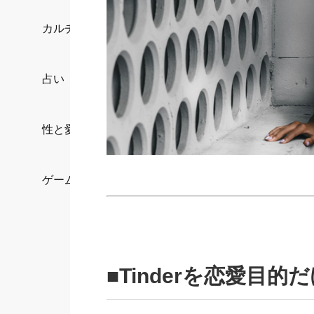
カルチャー/エンタメ
占い
性と愛
ゲーム
■Tinderを恋愛目