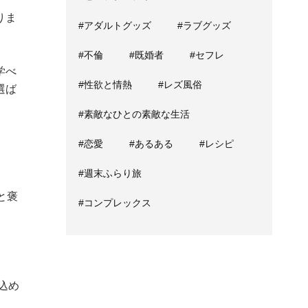
りま
#アダルトグッズ
#ラブグッズ
#不倫
#既婚者
#セフレ
学べ
#性欲と情熱
#レズ風俗
選ば
#素敵なひとの素敵な生活
#恋愛
#あるある
#レシピ
#週末ふらり旅
 と褒
#コンプレックス
込め