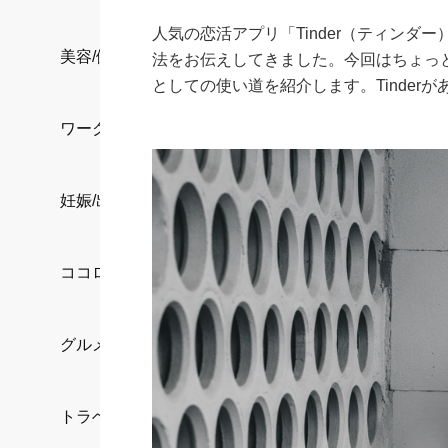
人気の恋活アプリ「Tinder（ティンダ
美容/健康
法をお伝えしてきました。今回はちょっ
としての使い道を紹介します。Tinde
ワークスタイル
妊娠/出産/家族
ココロ/カラダ
グルメ
トラベル