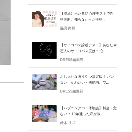
【簡単】当たる!? 心理テストで性
格診断。知らなかった性格...
脇田 尚揮
【サイコパス診断テスト】あなたや
恋人のサイコパス度は？ 心...
DRESS編集部
おしゃれな吸うやつ決定版！ バレ
ない・かわいい・機能的。ワ...
DRESS編集部
【ハプニングバー体験談】料金・危
ない？ 10年通った私が教...
鈴木 リズ