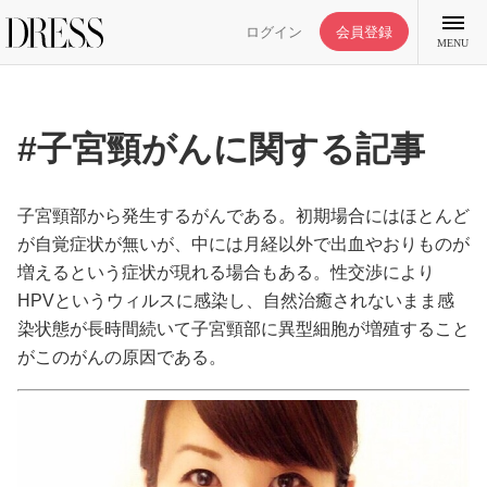
ログイン
会員登録
MENU
#子宮頸がんに関する記事
特集記事
子宮頸部から発生するがんである。初期場合にはほとんど
が自覚症状が無いが、中には月経以外で出血やおりものが
増えるという症状が現れる場合もある。性交渉により
DRESS部活
HPVというウィルスに感染し、自然治癒されないまま感
染状態が長時間続いて子宮頸部に異型細胞が増殖すること
ライフスタイル
がこのがんの原因である。
ファッション
恋愛/結婚/離婚