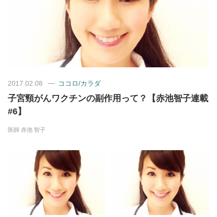
美容/健康
ワークスタイル
妊娠/出産/家族
2017.02.08
ココロ/カラダ
子宮頸がんワクチンの副作用って？【赤池智子連載
ココロ/カラダ
#6】
医師
赤池 智子
グルメ
トラベル
カルチャー/エンタメ