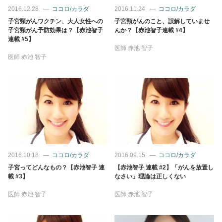
占い
2016.12.28
ココロ/カラダ
2016.11.24
ココロ/カラダ
子宮頸がんワクチン、大人女性への
子宮頸がんのこと、誤解していませ
子宮頸がん予防効果は？【赤池智子
んか？【赤池智子連載 #4】
性と愛
連載 #5】
医師
赤池 智子
医師
赤池 智子
ゲーム
2016.10.18
ココロ/カラダ
2016.09.15
ココロ/カラダ
子宮ってどんなもの？【赤池智子 連
【赤池智子 連載 #2】「がんを放置し
載 #3】
なさい」理論は正しくない
医師
赤池 智子
医師
赤池 智子