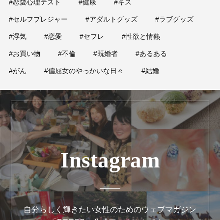
#恋愛心理テスト
#健康
#キス
#セルフプレジャー
#アダルトグッズ
#ラブグッズ
#浮気
#恋愛
#セフレ
#性欲と情熱
#お買い物
#不倫
#既婚者
#あるある
#がん
#偏屈女のやっかいな日々
#結婚
Instagram
自分らしく輝きたい女性のためのウェブマガジン