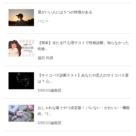
運がいい人には５つの特徴がある
バニー
【簡単】当たる!? 心理テストで性格診断。知らなかった
性格...
脇田 尚揮
【サイコパス診断テスト】あなたや恋人のサイコパス度
は？ 心...
DRESS編集部
おしゃれな吸うやつ決定版！ バレない・かわいい・機能
的。ワ...
DRESS編集部