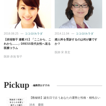
2016.08.25
ココロ/カラダ
2014.11.04
ココロ/カラダ
【赤池智子 連載 #1】「ここから、こ
婦人科を受診するのは何が嫌です
れから……」DRESS世代女性へ送る
か？
医療コラム
医師
宋 美玄
医師
赤池 智子
Pickup
編集部おすすめ
【数秘術】誕生日で占うあなたの運勢と性格・相性占い
沙木 貴咲