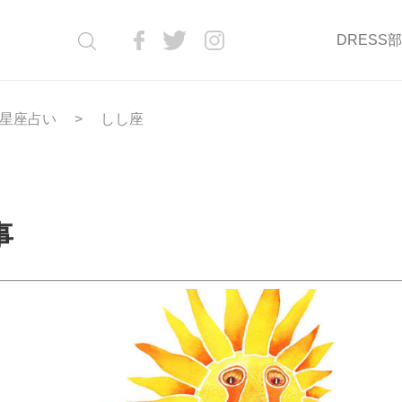
DRESS
星座占い
しし座
事