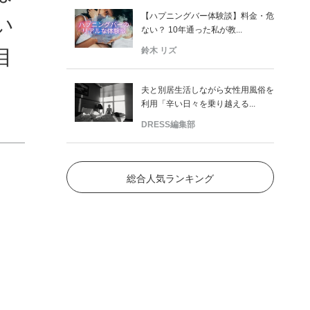
【ハプニングバー体験談】料金・危
い
ない？ 10年通った私が教...
目
鈴木 リズ
夫と別居生活しながら女性用風俗を
利用「辛い日々を乗り越える...
DRESS編集部
総合人気ランキング