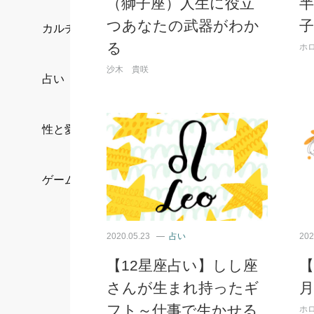
（獅子座）人生に役立
半
つあなたの武器がわか
子
カルチャー/エンタメ
る
ホ
沙木 貴咲
占い
性と愛
ゲーム
2020.05.23
占い
202
【12星座占い】しし座
さんが生まれ持ったギ
フト～仕事で生かせる
ホ