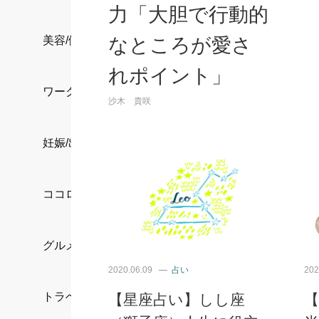
力「大胆で行動的
なところが愛さ
美容/健康
れポイント」
ワークスタイル
沙木 貴咲
妊娠/出産/家族
ココロ/カラダ
グルメ
2020.06.09
占い
202
トラベル
【星座占い】しし座
【