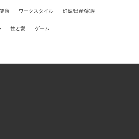
/健康
ワークスタイル
妊娠/出産/家族
い
性と愛
ゲーム