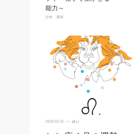
能力～
沙木 貴咲
2020.03.31
占い