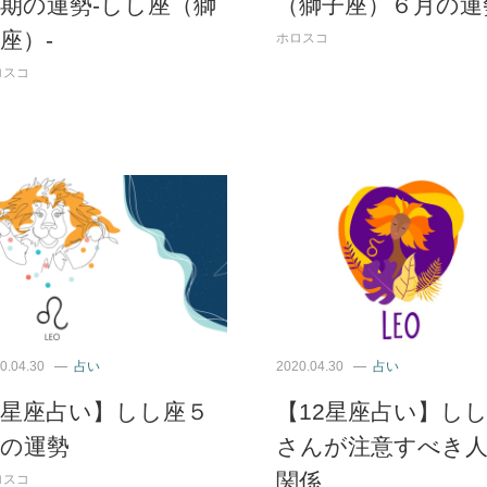
期の運勢-しし座（獅
（獅子座）６月の運
座）-
ホロスコ
ロスコ
0.04.30
占い
2020.04.30
占い
【星座占い】しし座５
【12星座占い】し
月の運勢
さんが注意すべき
関係
ロスコ