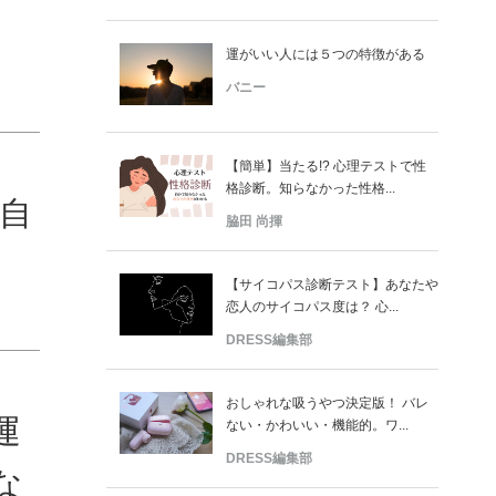
運がいい人には５つの特徴がある
バニー
【簡単】当たる!? 心理テストで性
格診断。知らなかった性格...
“自
脇田 尚揮
【サイコパス診断テスト】あなたや
恋人のサイコパス度は？ 心...
DRESS編集部
おしゃれな吸うやつ決定版！ バレ
運
ない・かわいい・機能的。ワ...
DRESS編集部
な