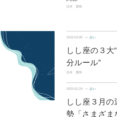
沙木 貴咲
2020.03.06
占い
しし座の３大
分ルール”
沙木 貴咲
2020.02.29
占い
しし座３月の
勢「さまざま