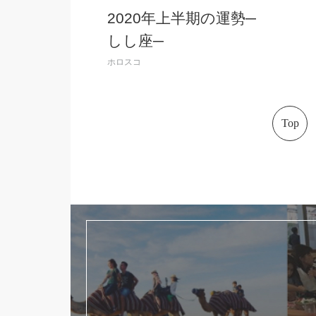
2020年上半期の運勢─
しし座─
ホロスコ
Top