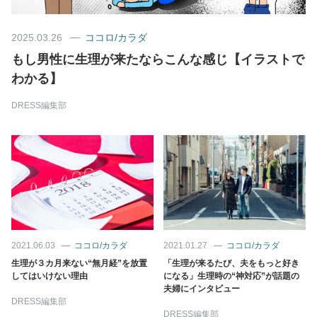
美容/健康
2025.03.26
ココロ/カラダ
もし男性に生理が来たならこんな感じ【イラストで
ワークスタイル
わかる】
DRESS編集部
妊娠/出産/家族
ココロ/カラダ
グルメ
トラベル
2021.06.03
ココロ/カラダ
2021.01.27
ココロ/カラダ
生理が３カ月来ない“無月経”を放置
「生理が来るたび、夫をもっと好き
してはいけない理由
になる」生理時の“神対応”が話題の
カルチャー/エンタメ
夫婦にインタビュー
DRESS編集部
DRESS編集部