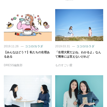
占い
性と愛
ゲーム
2019.11.26
ココロ/カラダ
2019.03.31
ココロ/カラダ
【みんなはどう？】私たちの生理あ
「生理大変だよね、わかるよ」なん
るある
て簡単には言えないけれど
DRESS編集部
ものすごい愛