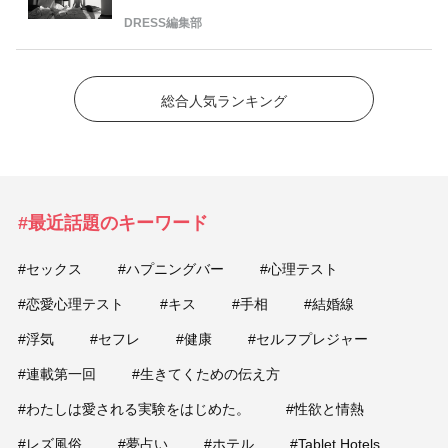
DRESS編集部
総合人気ランキング
#最近話題のキーワード
#セックス
#ハプニングバー
#心理テスト
#恋愛心理テスト
#キス
#手相
#結婚線
#浮気
#セフレ
#健康
#セルフプレジャー
#連載第一回
#生きてくための伝え方
#わたしは愛される実験をはじめた。
#性欲と情熱
#レズ風俗
#夢占い
#ホテル
#Tablet Hotels