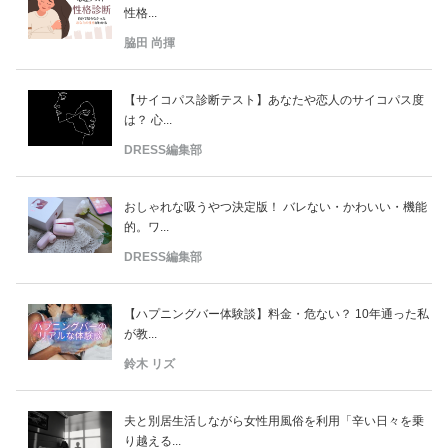
性格...
脇田 尚揮
【サイコパス診断テスト】あなたや恋人のサイコパス度
は？ 心...
DRESS編集部
おしゃれな吸うやつ決定版！ バレない・かわいい・機能
的。ワ...
DRESS編集部
【ハプニングバー体験談】料金・危ない？ 10年通った私
が教...
鈴木 リズ
夫と別居生活しながら女性用風俗を利用「辛い日々を乗
り越える...