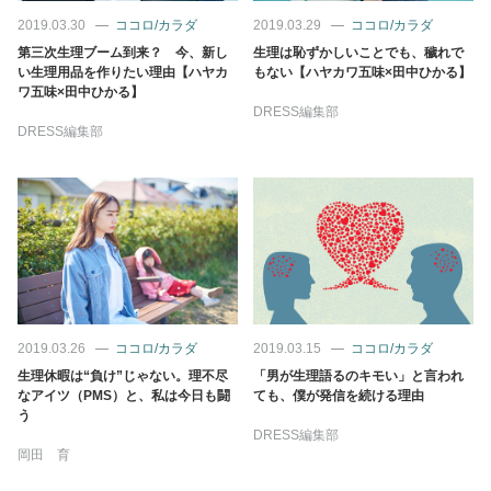
2019.03.30
ココロ/カラダ
2019.03.29
ココロ/カラダ
第三次生理ブーム到来？ 今、新し
生理は恥ずかしいことでも、穢れで
い生理用品を作りたい理由【ハヤカ
もない【ハヤカワ五味×田中ひかる】
ワ五味×田中ひかる】
DRESS編集部
DRESS編集部
2019.03.26
ココロ/カラダ
2019.03.15
ココロ/カラダ
生理休暇は“負け”じゃない。理不尽
「男が生理語るのキモい」と言われ
なアイツ（PMS）と、私は今日も闘
ても、僕が発信を続ける理由
う
DRESS編集部
岡田 育