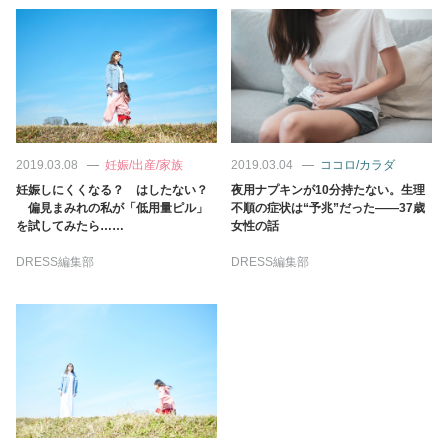
2019.03.08
妊娠/出産/家族
2019.03.04
ココロ/カラダ
妊娠しにくくなる？ はしたない？
夜用ナプキンが10分持たない。生理
偏見まみれの私が「低用量ピル」
不順の症状は“予兆”だった――37歳
を試してみたら……
女性の話
DRESS編集部
DRESS編集部