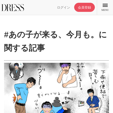
ログイン
会員登録
MENU
#あの子が来る、今月も。に
関する記事
特集記事
DRESS部活
ライフスタイル
ファッション
恋愛/結婚/離婚