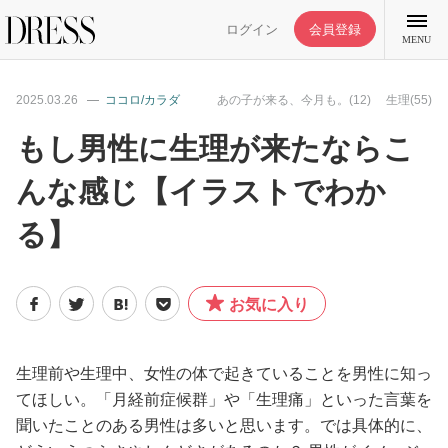
ログイン
会員登録
MENU
2025.03.26
ココロ/カラダ
あの子が来る、今月も。(12)
生理(55)
もし男性に生理が来たならこ
んな感じ【イラストでわか
特集記事
る】
DRESS部活
お気に入り
ライフスタイル
ファッション
生理前や生理中、女性の体で起きていることを男性に知っ
てほしい。「月経前症候群」や「生理痛」といった言葉を
聞いたことのある男性は多いと思います。では具体的に、
恋愛/結婚/離婚