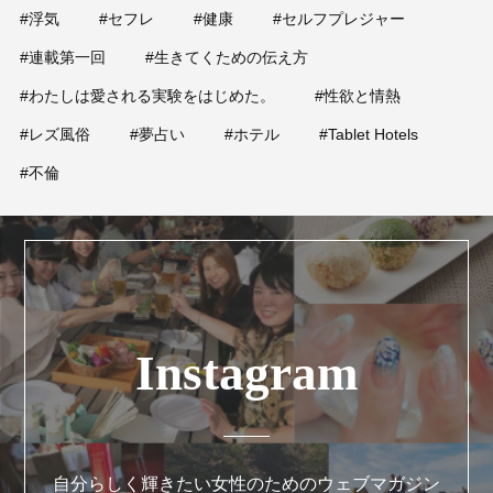
#浮気
#セフレ
#健康
#セルフプレジャー
#連載第一回
#生きてくための伝え方
#わたしは愛される実験をはじめた。
#性欲と情熱
#レズ風俗
#夢占い
#ホテル
#Tablet Hotels
#不倫
Instagram
自分らしく輝きたい女性のためのウェブマガジン