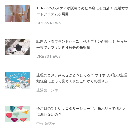
TENGAヘルスケアが阪急うめだ本店に初出店！ 妊活サポ
ートアイテムを展開
DRESS NEWS
話題の下着ブランドから次世代ナプキンが誕生！ たった
一枚でナプキン約４枚分の吸収量
DRESS NEWS
生理のとき、みんなはどうしてる？ サイボウズ初の生理
勉強会によって見えてきたこれからの働き方
生湯葉 シホ
今注目の新しいサニタリーショーツ。吸水型ってほんと
に漏れないの？
中根 菜穂子