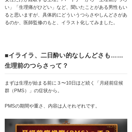
占い
い」「生理痛がひどい」など、聞いたことがある男性もい
ると思いますが、具体的にどういうつらさやしんどさがあ
性と愛
るのか、医師監修のもと、イラスト化してみました。
ゲーム
■イライラ、二日酔い的なしんどさも……
生理前のつらさって？
まずは生理が始まる前に３〜10日ほど続く「月経前症候
群（PMS）」の症状から。
PMSの期間や重さ、内容は人それぞれです。