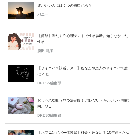
運がいい人には５つの特徴がある
バニー
【簡単】当たる!? 心理テストで性格診断。知らなかった
性格...
脇田 尚揮
【サイコパス診断テスト】あなたや恋人のサイコパス度
は？ 心...
DRESS編集部
おしゃれな吸うやつ決定版！ バレない・かわいい・機能
的。ワ...
DRESS編集部
【ハプニングバー体験談】料金・危ない？ 10年通った私