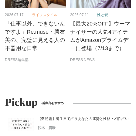
2026.07.17
ライフスタイル
2026.07.11
性と愛
「仕事以外、できないん
【最大20%OFF】ウーマ
ですよ」Re.muse・勝友
ナイザーの人気4アイテ
美の、完璧に見える人の
ムがAmazonプライムデ
不器用な日常
ーに登場（7/13まで）
DRESS編集部
DRESS NEWS
Pickup
編集部おすすめ
【数秘術】誕生日で占うあなたの運勢と性格・相性占い
沙木 貴咲