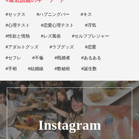
#セックス
#ハプニングバー
#キス
#心理テスト
#恋愛心理テスト
#浮気
#性欲と情熱
#レズ風俗
#セルフプレジャー
#アダルトグッズ
#ラブグッズ
#恋愛
#セフレ
#不倫
#既婚者
#あるある
#手相
#結婚線
#数秘術
#誕生数
Instagram