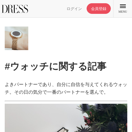
ログイン
会員登録
MENU
特集記事
#ウォッチに関する記事
DRESS部活
よきパートナーであり、自分に自信を与えてくれるウォッ
ライフスタイル
チ。その日の気分で一番のパートナーを選んで。
ファッション
恋愛/結婚/離婚