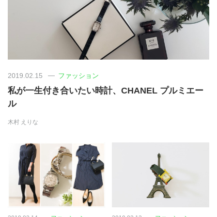
美容/健康
ワークスタイル
2019.02.15
ファッション
妊娠/出産/家族
私が一生付き合いたい時計、CHANEL プルミエー
ル
ココロ/カラダ
木村 えりな
グルメ
トラベル
カルチャー/エンタメ