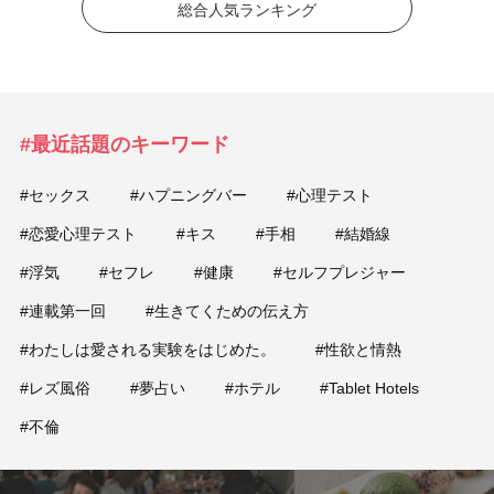
総合人気ランキング
#最近話題のキーワード
#セックス
#ハプニングバー
#心理テスト
#恋愛心理テスト
#キス
#手相
#結婚線
#浮気
#セフレ
#健康
#セルフプレジャー
#連載第一回
#生きてくための伝え方
#わたしは愛される実験をはじめた。
#性欲と情熱
#レズ風俗
#夢占い
#ホテル
#Tablet Hotels
#不倫