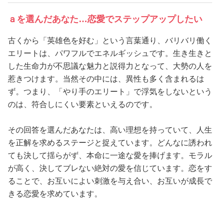
ａを選んだあなた…恋愛でステップアップしたい
美容/健康
古くから「英雄色を好む」という言葉通り、バリバリ働く
ワークスタイル
エリートは、パワフルでエネルギッシュです。生き生きと
した生命力が不思議な魅力と説得力となって、大勢の人を
妊娠/出産/家族
惹きつけます。当然その中には、異性も多く含まれるは
ず。つまり、「やり手のエリート」で浮気をしないという
のは、符合しにくい要素といえるのです。
ココロ/カラダ
その回答を選んだあなたは、高い理想を持っていて、人生
グルメ
を正解を求めるステージと捉えています。どんなに誘われ
ても決して揺らがず、本命に一途な愛を捧げます。モラル
トラベル
が高く、決してブレない絶対の愛を信じています。恋をす
ることで、お互いによい刺激を与え合い、お互いが成長で
カルチャー/エンタメ
きる恋愛を求めています。