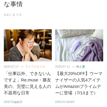
な事情
おおしま りえ
2026.07.17
ライフスタイル
2026.07.11
性と愛
「仕事以外、できないん
【最大20%OFF】ウーマ
ですよ」Re.muse・勝友
ナイザーの人気4アイテ
美の、完璧に見える人の
ムがAmazonプライムデ
不器用な日常
ーに登場（7/13まで）
DRESS編集部
DRESS NEWS