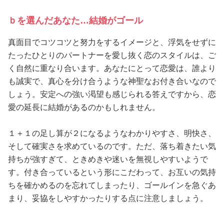
占い
ｂを選んだあなた…結婚がゴール
性と愛
真面目でコツコツと努力をするイメージと、浮気をせずに
たったひとりのパートナーを愛し抜く恋のスタイルは、ご
ゲーム
く自然に重なり合います。あなたにとって恋愛は、誰より
も誠実で、真心を分け合うような神聖なお付き合いなので
しょう。安定への強い渇望も感じられる答えですから、恋
愛の延長に結婚があるのかもしれません。
１＋１の足し算が２になるようなわかりやすさ、明快さ、
そして確実さを求めているのです。ただ、落ち着きたい気
持ちが強すぎて、ときめきや迷いを無視しやすいようで
す。付き合っているという形にこだわって、お互いの気持
ちを確かめるのを忘れてしまったり、ゴールインを急ぐあ
まり、妥協をしやすかったりする点に注意しましょう。