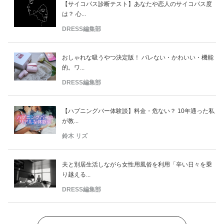
【サイコパス診断テスト】あなたや恋人のサイコパス度
は？ 心...
DRESS編集部
おしゃれな吸うやつ決定版！ バレない・かわいい・機能
的。ワ...
DRESS編集部
【ハプニングバー体験談】料金・危ない？ 10年通った私
が教...
鈴木 リズ
夫と別居生活しながら女性用風俗を利用「辛い日々を乗
り越える...
DRESS編集部