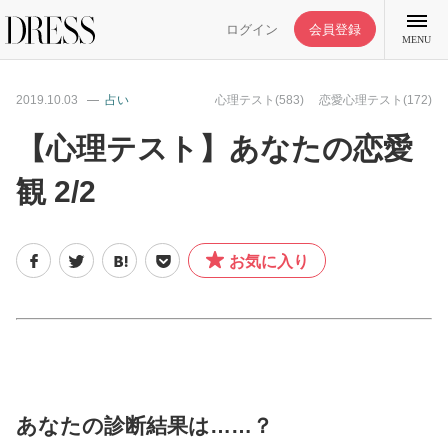
ログイン
会員登録
MENU
2019.10.03
占い
心理テスト(583)
恋愛心理テスト(172)
【心理テスト】あなたの恋愛
観 2/2
特集記事
DRESS部活
お気に入り
ライフスタイル
ファッション
あなたの診断結果は……？
恋愛/結婚/離婚