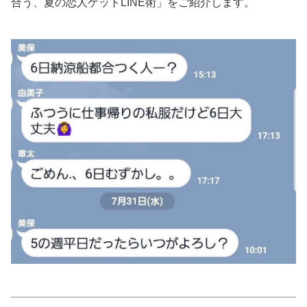
合う、夏の恋人ゲットLINE術」をご紹介します。
美容/健康
ワークスタイル
妊娠/出産/家族
ココロ/カラダ
グルメ
トラベル
カルチャー/エンタメ