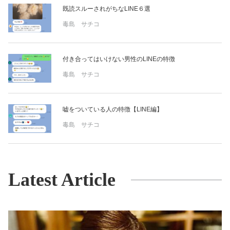
既読スルーされがちなLINE６選
毒島 サチコ
付き合ってはいけない男性のLINEの特徴
毒島 サチコ
嘘をついている人の特徴【LINE編】
毒島 サチコ
Latest Article