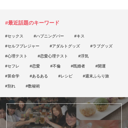
#最近話題のキーワード
#セックス
#ハプニングバー
#キス
#セルフプレジャー
#アダルトグッズ
#ラブグッズ
#心理テスト
#恋愛心理テスト
#浮気
#セフレ
#恋愛
#不倫
#既婚者
#開運
#算命学
#あるある
#レシピ
#週末ふらり旅
#別れ
#数秘術