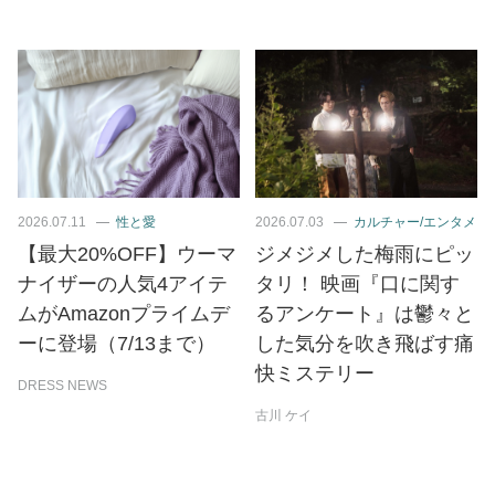
2026.07.11
性と愛
2026.07.03
カルチャー/エンタメ
【最大20%OFF】ウーマ
ジメジメした梅雨にピッ
ナイザーの人気4アイテ
タリ！ 映画『口に関す
ムがAmazonプライムデ
るアンケート』は鬱々と
ーに登場（7/13まで）
した気分を吹き飛ばす痛
快ミステリー
DRESS NEWS
古川 ケイ