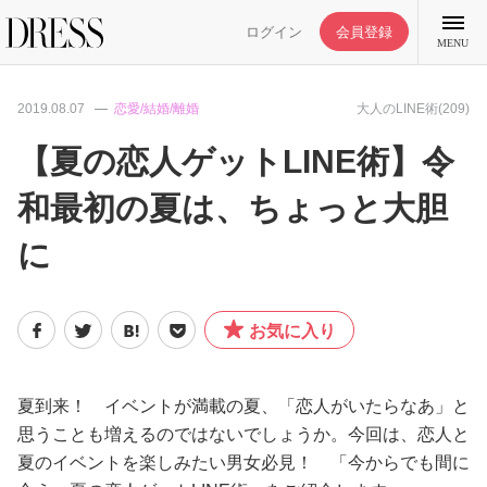
ログイン
会員登録
MENU
2019.08.07
恋愛/結婚/離婚
大人のLINE術(209)
【夏の恋人ゲットLINE術】令
和最初の夏は、ちょっと大胆
特集記事
に
DRESS部活
お気に入り
ライフスタイル
ファッション
夏到来！ イベントが満載の夏、「恋人がいたらなあ」と
思うことも増えるのではないでしょうか。今回は、恋人と
夏のイベントを楽しみたい男女必見！ 「今からでも間に
恋愛/結婚/離婚