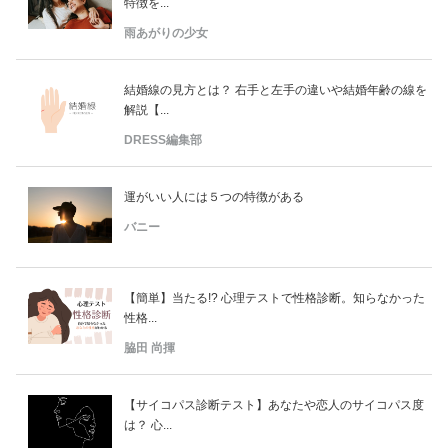
特徴を...
雨あがりの少女
結婚線の見方とは？ 右手と左手の違いや結婚年齢の線を
解説【...
DRESS編集部
運がいい人には５つの特徴がある
バニー
【簡単】当たる!? 心理テストで性格診断。知らなかった
性格...
脇田 尚揮
【サイコパス診断テスト】あなたや恋人のサイコパス度
は？ 心...