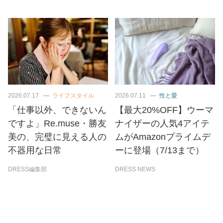
2026.07.17
ライフスタイル
2026.07.11
性と愛
「仕事以外、できないん
【最大20%OFF】ウーマ
ですよ」Re.muse・勝友
ナイザーの人気4アイテ
美の、完璧に見える人の
ムがAmazonプライムデ
不器用な日常
ーに登場（7/13まで）
DRESS編集部
DRESS NEWS