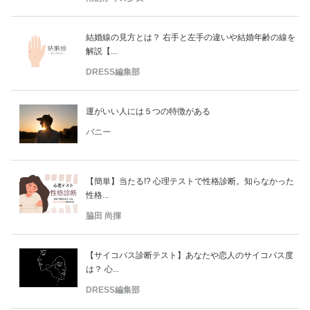
結婚線の見方とは？ 右手と左手の違いや結婚年齢の線を
解説【...
DRESS編集部
運がいい人には５つの特徴がある
バニー
【簡単】当たる!? 心理テストで性格診断。知らなかった
性格...
脇田 尚揮
【サイコパス診断テスト】あなたや恋人のサイコパス度
は？ 心...
DRESS編集部