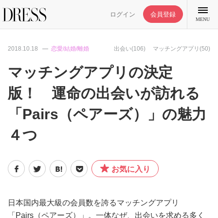
ログイン
会員登録
MENU
2018.10.18
恋愛/結婚/離婚
出会い(106)
マッチングアプリ(50)
マッチングアプリの決定
版！ 運命の出会いが訪れる
特集記事
「Pairs（ペアーズ）」の魅力
DRESS部活
４つ
ライフスタイル
お気に入り
ファッション
日本国内最大級の会員数を誇るマッチングアプリ
恋愛/結婚/離婚
「Pairs（ペアーズ）」。一体なぜ、出会いを求める多く