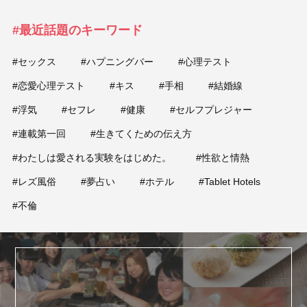
#最近話題のキーワード
#セックス
#ハプニングバー
#心理テスト
#恋愛心理テスト
#キス
#手相
#結婚線
#浮気
#セフレ
#健康
#セルフプレジャー
#連載第一回
#生きてくための伝え方
#わたしは愛される実験をはじめた。
#性欲と情熱
#レズ風俗
#夢占い
#ホテル
#Tablet Hotels
#不倫