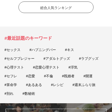
総合人気ランキング
#最近話題のキーワード
#セックス
#ハプニングバー
#キス
#セルフプレジャー
#アダルトグッズ
#ラブグッズ
#心理テスト
#恋愛心理テスト
#浮気
#セフレ
#恋愛
#不倫
#既婚者
#開運
#算命学
#あるある
#レシピ
#週末ふらり旅
#別れ
#数秘術