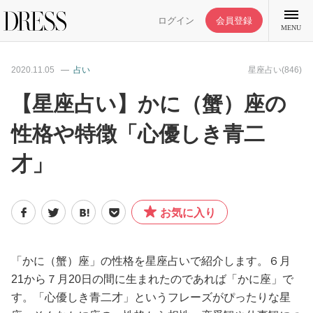
ログイン
会員登録
MENU
2020.11.05
占い
星座占い(846)
【星座占い】かに（蟹）座の
性格や特徴「心優しき青二
特集記事
才」
DRESS部活
お気に入り
ライフスタイル
ファッション
「かに（蟹）座」の性格を星座占いで紹介します。６月
21から７月20日の間に生まれたのであれば「かに座」で
す。「心優しき青二才」というフレーズがぴったりな星
恋愛/結婚/離婚