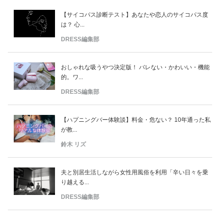
【サイコパス診断テスト】あなたや恋人のサイコパス度
は？ 心...
DRESS編集部
おしゃれな吸うやつ決定版！ バレない・かわいい・機能
的。ワ...
DRESS編集部
【ハプニングバー体験談】料金・危ない？ 10年通った私
が教...
鈴木 リズ
夫と別居生活しながら女性用風俗を利用「辛い日々を乗
り越える...
DRESS編集部