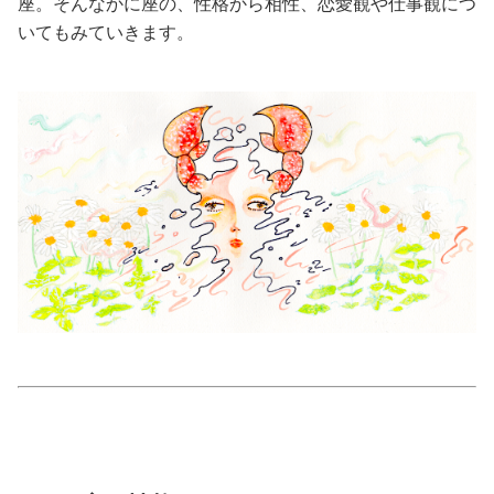
座。そんなかに座の、性格から相性、恋愛観や仕事観につ
いてもみていきます。
美容/健康
ワークスタイル
妊娠/出産/家族
ココロ/カラダ
グルメ
トラベル
カルチャー/エンタメ