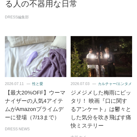
る人の不器用な日常
DRESS編集部
2026.07.11
性と愛
2026.07.03
カルチャー/エンタメ
【最大20%OFF】ウーマ
ジメジメした梅雨にピッ
ナイザーの人気4アイテ
タリ！ 映画『口に関す
ムがAmazonプライムデ
るアンケート』は鬱々と
ーに登場（7/13まで）
した気分を吹き飛ばす痛
快ミステリー
DRESS NEWS