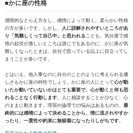
占い
■かに座の性格
性と愛
感情的なとらえ方をし、感情によって動く。柔らかい性格
の方が多いです。しかし、
人に誤解されやすいところがあ
り「気難しくって自己中」と思われる
ことも。気分屋で感
ゲーム
情の起伏が激しいところは誰にでもあるのに、かに座が気
難しくなったときは、自分で思っている以上に目立ってし
まうことが多いです。
とはいえ、他人事なのに自分のことのように考えられる優
しさもかに座の特性でしょう。かに座の人にとって
心が動
いたか動いていないかはとても重要で、心が動くと何も恐
れることなく行動します
。人に相談することが少なく、心
のままに動きます。理屈や論理での悩みはあるものの、
最
終的には感情によって決めることから、情に流されやすか
ったり、一貫性や約束に無頓着になったりしがちです
。