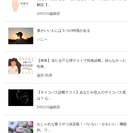
解説【...
DRESS編集部
運がいい人には５つの特徴がある
バニー
【簡単】当たる!? 心理テストで性格診断。知らなかった
性格...
脇田 尚揮
【サイコパス診断テスト】あなたや恋人のサイコパス度
は？ 心...
DRESS編集部
おしゃれな吸うやつ決定版！ バレない・かわいい・機能
的。ワ...