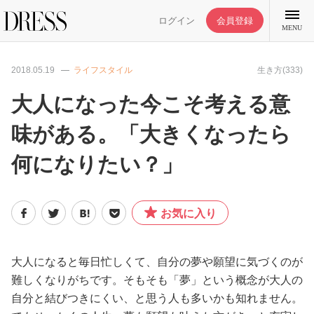
ログイン
会員登録
MENU
2018.05.19
ライフスタイル
生き方(333)
大人になった今こそ考える意
味がある。「大きくなったら
特集記事
何になりたい？」
DRESS部活
お気に入り
ライフスタイル
ファッション
大人になると毎日忙しくて、自分の夢や願望に気づくのが
難しくなりがちです。そもそも「夢」という概念が大人の
自分と結びつきにくい、と思う人も多いかも知れません。
恋愛/結婚/離婚