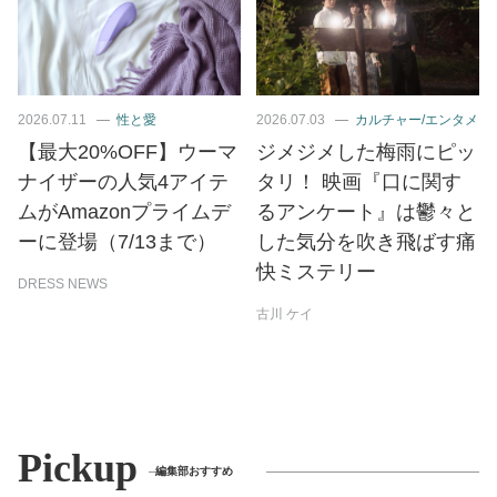
2026.07.11
性と愛
2026.07.03
カルチャー/エンタメ
【最大20%OFF】ウーマ
ジメジメした梅雨にピッ
ナイザーの人気4アイテ
タリ！ 映画『口に関す
ムがAmazonプライムデ
るアンケート』は鬱々と
ーに登場（7/13まで）
した気分を吹き飛ばす痛
快ミステリー
DRESS NEWS
古川 ケイ
Pickup
編集部おすすめ