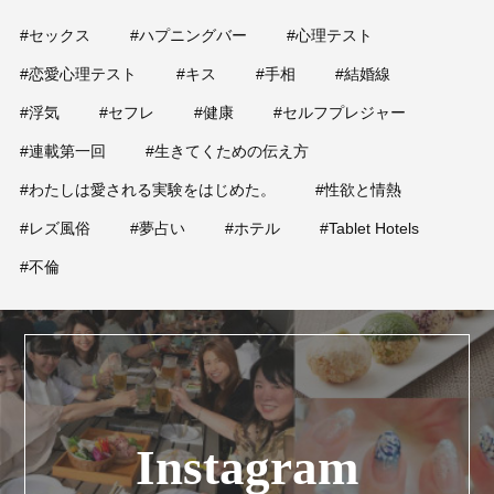
#セックス
#ハプニングバー
#心理テスト
#恋愛心理テスト
#キス
#手相
#結婚線
#浮気
#セフレ
#健康
#セルフプレジャー
#連載第一回
#生きてくための伝え方
#わたしは愛される実験をはじめた。
#性欲と情熱
#レズ風俗
#夢占い
#ホテル
#Tablet Hotels
#不倫
Instagram