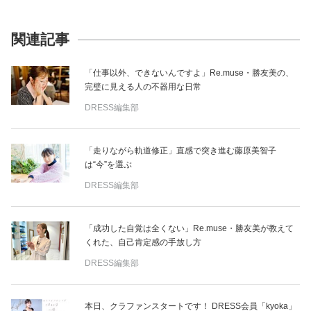
関連記事
「仕事以外、できないんですよ」Re.muse・勝友美の、
完璧に見える人の不器用な日常
DRESS編集部
「走りながら軌道修正」直感で突き進む藤原美智子
は“今”を選ぶ
DRESS編集部
「成功した自覚は全くない」Re.muse・勝友美が教えて
くれた、自己肯定感の手放し方
DRESS編集部
本日、クラファンスタートです！ DRESS会員「kyoka」