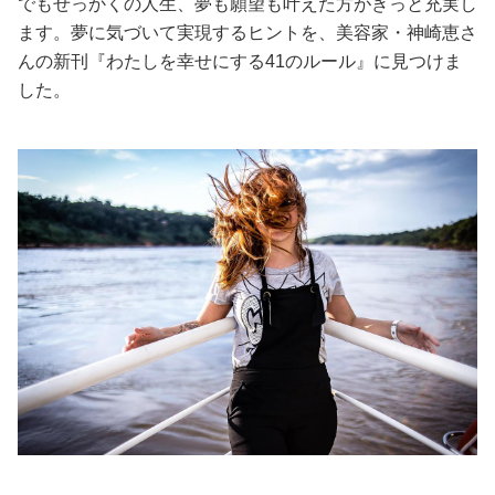
でもせっかくの人生、夢も願望も叶えた方がきっと充実し
ます。夢に気づいて実現するヒントを、美容家・神崎恵さ
美容/健康
んの新刊『わたしを幸せにする41のルール』に見つけま
した。
ワークスタイル
妊娠/出産/家族
ココロ/カラダ
グルメ
トラベル
カルチャー/エンタメ