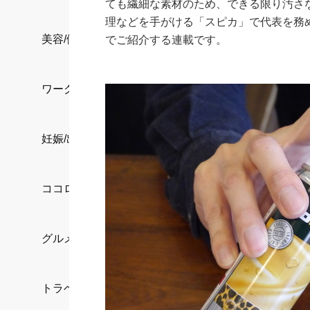
ても繊細な素材のため、できる限り汚さ
理などを手がける「スピカ」で代表を務
美容/健康
でご紹介する連載です。
ワークスタイル
妊娠/出産/家族
ココロ/カラダ
グルメ
トラベル