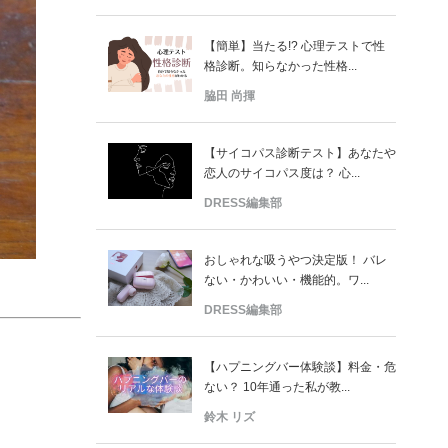
【簡単】当たる!? 心理テストで性
格診断。知らなかった性格...
脇田 尚揮
【サイコパス診断テスト】あなたや
恋人のサイコパス度は？ 心...
DRESS編集部
おしゃれな吸うやつ決定版！ バレ
ない・かわいい・機能的。ワ...
DRESS編集部
【ハプニングバー体験談】料金・危
ない？ 10年通った私が教...
鈴木 リズ