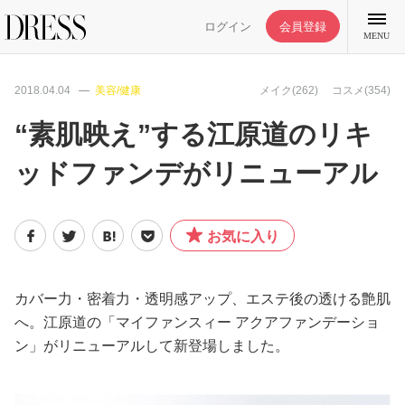
ログイン
会員登録
MENU
2018.04.04
美容/健康
メイク(262)
コスメ(354)
“素肌映え”する江原道のリキ
ッドファンデがリニューアル
特集記事
DRESS部活
お気に入り
ライフスタイル
カバー力・密着力・透明感アップ、エステ後の透ける艶肌
へ。江原道の「マイファンスィー アクアファンデーショ
ファッション
ン」がリニューアルして新登場しました。
恋愛/結婚/離婚