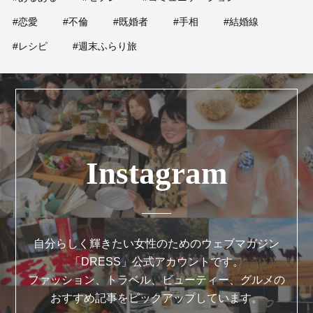
#恋愛
#不倫
#既婚者
#手相
#結婚線
#レシピ
#週末ふらり旅
Instagram
自分らしく輝きたい女性のためのウェブマガジン
「DRESS」公式アカウントです。
ファッション、トラベル、ビューティー、グルメの
おすすめ記事をピックアップしています。