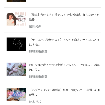
【簡単】当たる!? 心理テストで性格診断。知らなかった
性格...
脇田 尚揮
【サイコパス診断テスト】あなたや恋人のサイコパス度
は？ 心...
DRESS編集部
おしゃれな吸うやつ決定版！ バレない・かわいい・機能
的。ワ...
DRESS編集部
【ハプニングバー体験談】料金・危ない？ 10年通った私
が教...
鈴木 リズ