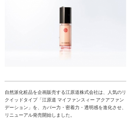
美容/健康
ワークスタイル
妊娠/出産/家族
ココロ/カラダ
グルメ
自然派化粧品を企画販売する江原道株式会社は、人気のリ
トラベル
クイッドタイプ「江原道 マイファンスィー アクアファン
デーション」を、カバー力・密着力・透明感を進化させ、
カルチャー/エンタメ
リニューアル発売開始しました。