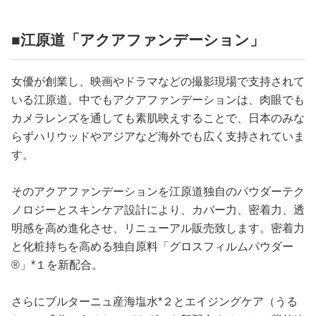
占い
■江原道「アクアファンデーション」
性と愛
女優が創業し、映画やドラマなどの撮影現場で支持されて
ゲーム
いる江原道。中でもアクアファンデーションは、肉眼でも
カメラレンズを通しても素肌映えすることで、日本のみな
らずハリウッドやアジアなど海外でも広く支持されていま
す。
そのアクアファンデーションを江原道独自のパウダーテク
ノロジーとスキンケア設計により、カバー力、密着力、透
明感を高め進化させ、リニューアル販売致します。密着力
と化粧持ちを高める独自原料「グロスフィルムパウダー
®」*１を新配合。
さらにブルターニュ産海塩水*２とエイジングケア（うる