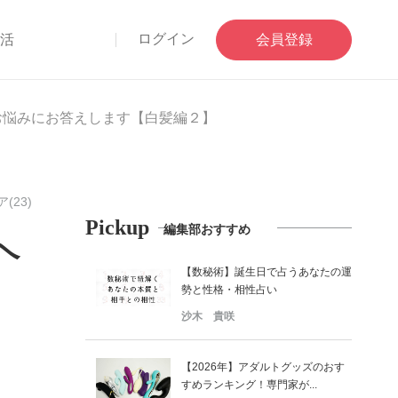
ログイン
部活
会員登録
お悩みにお答えします【白髪編２】
(23)
Pickup
編集部おすすめ
ヘ
【数秘術】誕生日で占うあなたの運
勢と性格・相性占い
沙木 貴咲
【2026年】アダルトグッズのおす
すめランキング！専門家が...