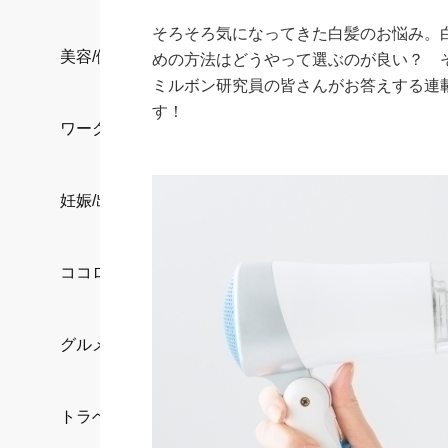
そろそろ気になってきた白髪のお悩み。
美容/健康
めの方法はどうやって選ぶのが良い？ 
ミルボン研究員の皆さんがお答えする連
す！
ワークスタイル
妊娠/出産/家族
ココロ/カラダ
グルメ
トラベル