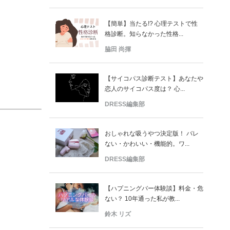
【簡単】当たる!? 心理テストで性
格診断。知らなかった性格...
脇田 尚揮
【サイコパス診断テスト】あなたや
恋人のサイコパス度は？ 心...
DRESS編集部
おしゃれな吸うやつ決定版！ バレ
ない・かわいい・機能的。ワ...
DRESS編集部
【ハプニングバー体験談】料金・危
ない？ 10年通った私が教...
鈴木 リズ