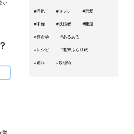
乾か
#浮気
#セフレ
#恋愛
#不倫
#既婚者
#開運
#算命学
#あるある
？
#レシピ
#週末ふらり旅
#別れ
#数秘術
。
が挙