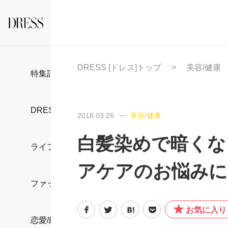
DRESS [ドレス]トップ
美容/健康
特集記事
DRESS部活
2018.03.26
美容/健康
白髪染めで暗くな
ライフスタイル
アケアのお悩みに
ファッション
お気に入り
恋愛/結婚/離婚