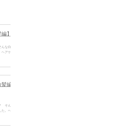
髪編】
そんな白髪
。ヘアケア
白髪編
？ そんな
した。ヘア