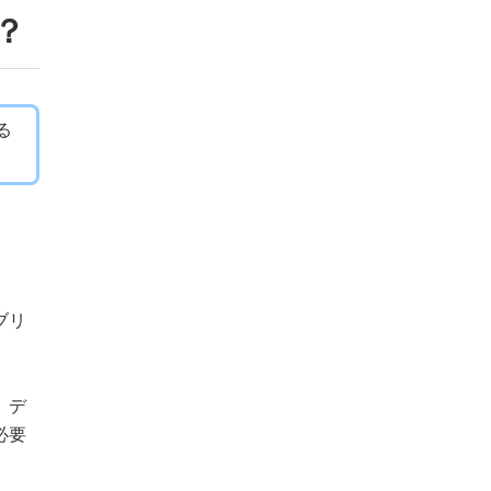
？
る
ブリ
、デ
必要