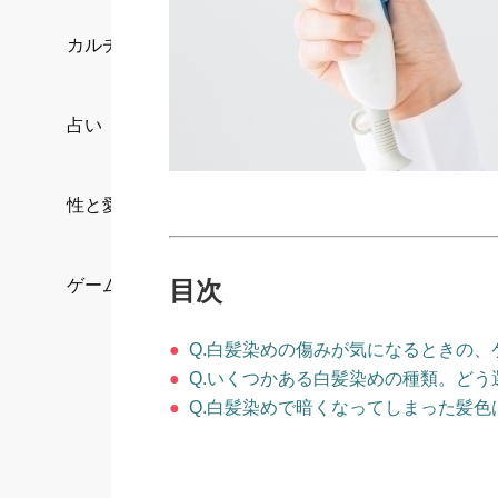
カルチャー/エンタメ
占い
性と愛
目次
ゲーム
●
Q.白髪染めの傷みが気になるときの、
●
Q.いくつかある白髪染めの種類。どう
●
Q.白髪染めで暗くなってしまった髪色