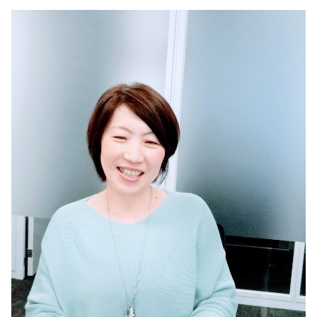
美容/健康
ワークスタイル
妊娠/出産/家族
ココロ/カラダ
グルメ
トラベル
カルチャー/エンタメ