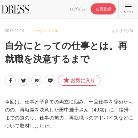
ログイン
会員登録
MENU
2018.02.14
ワークスタイル
キャリア(43)
自分にとっての仕事とは。再
就職を決意するまで
特集記事
DRESS部活
お気に入り
ライフスタイル
今回は、仕事と子育ての両立に悩み、一旦仕事を辞めたも
のの、再就職を決意した田中雅子さん（49歳）に、復帰
ファッション
までの道のり、仕事の魅力、再就職へのアドバイスなどに
ついて取材しました。
恋愛/結婚/離婚