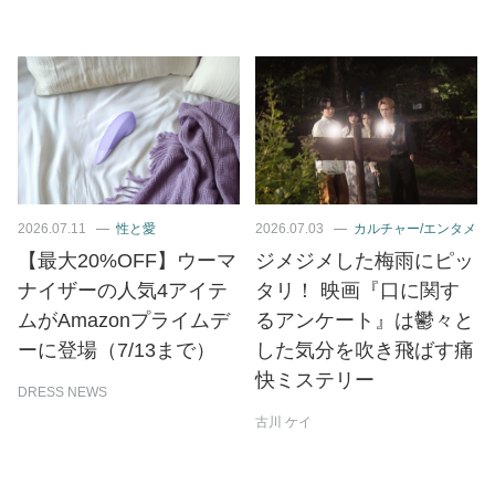
2026.07.11
性と愛
2026.07.03
カルチャー/エンタメ
【最大20%OFF】ウーマ
ジメジメした梅雨にピッ
ナイザーの人気4アイテ
タリ！ 映画『口に関す
ムがAmazonプライムデ
るアンケート』は鬱々と
ーに登場（7/13まで）
した気分を吹き飛ばす痛
快ミステリー
DRESS NEWS
古川 ケイ