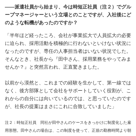
――派遣社員から始まり、今は時短正社員（注２）でグル
ープマネージャーという立場とのことですが、入社後にど
のような転機があったのですか？
「半年ほど経ったころ、会社が事業拡大で人員拡大の必要
に迫られ、採用活動を積極的に行わないといけない状況に
なったのですが、専任の人事担当者はいない状況でした。
そんなとき、社長から『田中さん、採用業務をやってみま
せんか？』と突然言われ、正直驚きました。
以前から漠然と、これまでの経験を生かして、第一線では
なく、後方部隊として会社をサポートしていく役割が、こ
れからの自分には向いているのでは、と思っていたのです
が、社長の提案はまさにこれに合致していました」
注２：時短正社員 同社が田中さんのケースをきっかけに制度化した雇
用形態。田中さんの場合は、この制度を使って、正規の勤務時間より朝