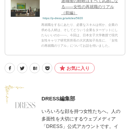
退職後の経験はすべて武器にな
る――女性の再就職のリアル
（前編）
https://p-dress.jp/articles/5920
再就職をするにあたり、必要なスキルは何か、企業の
求める人材は、そしてどういう企業をターゲットにし
たらいいのか――。今回は、日本女子大学教授で現代
女性キャリア研究所所長の大沢真知子先生に、「女性
の再就職のリアル」についてお話を伺いました。
お気に入り
DRESS編集部
いろいろな顔を持つ女性たちへ。人の
多面性を大切にするウェブメディア
「DRESS」公式アカウントです。イ