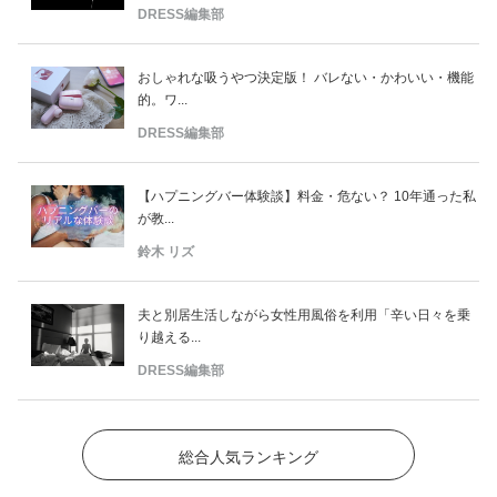
DRESS編集部
おしゃれな吸うやつ決定版！ バレない・かわいい・機能
的。ワ...
DRESS編集部
【ハプニングバー体験談】料金・危ない？ 10年通った私
が教...
鈴木 リズ
夫と別居生活しながら女性用風俗を利用「辛い日々を乗
り越える...
DRESS編集部
総合人気ランキング