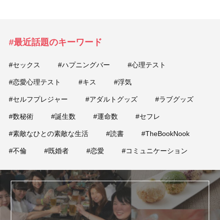
#最近話題のキーワード
#セックス
#ハプニングバー
#心理テスト
#恋愛心理テスト
#キス
#浮気
#セルフプレジャー
#アダルトグッズ
#ラブグッズ
#数秘術
#誕生数
#運命数
#セフレ
#素敵なひとの素敵な生活
#読書
#TheBookNook
#不倫
#既婚者
#恋愛
#コミュニケーション