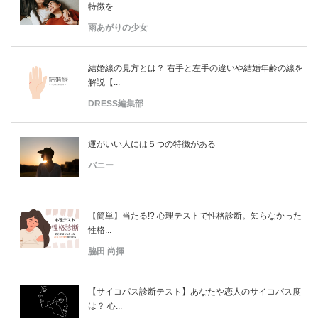
特徴を...
雨あがりの少女
結婚線の見方とは？ 右手と左手の違いや結婚年齢の線を
解説【...
DRESS編集部
運がいい人には５つの特徴がある
バニー
【簡単】当たる!? 心理テストで性格診断。知らなかった
性格...
脇田 尚揮
【サイコパス診断テスト】あなたや恋人のサイコパス度
は？ 心...