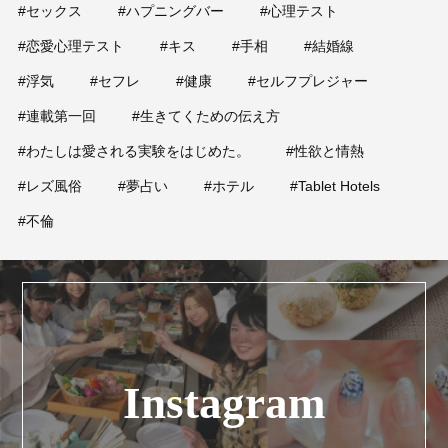
#セックス
#ハプニングバー
#心理テスト
#恋愛心理テスト
#キス
#手相
#結婚線
#浮気
#セフレ
#健康
#セルフプレジャー
#連載第一回
#生きてくための伝え方
#わたしは愛される実験をはじめた。
#性欲と情熱
#レズ風俗
#夢占い
#ホテル
#Tablet Hotels
#不倫
Instagram