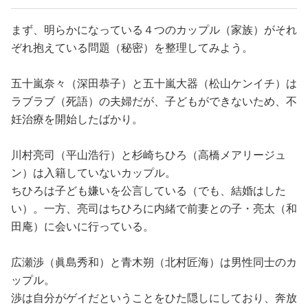
まず、明らかになっている４つのカップル（家族）がそれ
ぞれ抱えている問題（秘密）を整理してみよう。
五十嵐奈々（深田恭子）と五十嵐大器（松山ケンイチ）は
ラブラブ（死語）の夫婦だが、子どもができないため、不
妊治療を開始したばかり。
川村亮司（平山浩行）と杉崎ちひろ（高橋メアリージュ
ン）は入籍していないカップル。
ちひろは子ども嫌いを公言している（でも、結婚はした
い）。一方、亮司はちひろに内緒で前妻との子・亮太（和
田庵）に会いに行っている。
広瀬渉（眞島秀和）と青木朔（北村匠海）は男性同士のカ
ップル。
渉は自分がゲイだということをひた隠しにしており、奔放