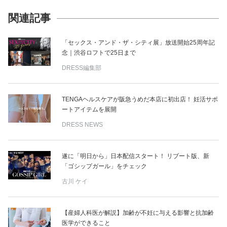
関連記事
「セックス・アンド・ザ・シティ展」放送開始25周年記
念｜渋谷ロフトで25日まで
DRESS編集部
TENGAヘルスケアが阪急うめだ本店に初出店！ 妊活サポ
ートアイテムを展開
DRESS NEWS
遂に「明日から」日本配信スタート！ リブート版、新
「ゴシップガール」をチェック
古川 ケイ
【産婦人科医が解説】加齢が不妊に与える影響と抗加齢
医学ができること