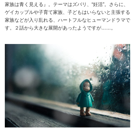
家族は青く見える』。テーマはズバリ、“妊活”。さらに、
美容/健康
ゲイカップルや子育て家族、子どもはいらないと主張する
家族などが入り乱れる、ハートフルなヒューマンドラマで
す。２話から大きな展開があったようですが……。
ワークスタイル
妊娠/出産/家族
ココロ/カラダ
グルメ
トラベル
カルチャー/エンタメ