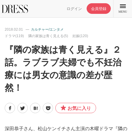
ログイン
会員登録
MENU
2018.02.01
カルチャー/エンタメ
ドラマ(119)
隣の家族は青く見える(5)
妊娠(120)
『隣の家族は青く見える』２
特集記事
話。ラブラブ夫婦でも不妊治
療には男女の意識の差が歴
DRESS部活
然！
ライフスタイル
お気に入り
ファッション
恋愛/結婚/離婚
深田恭子さん、松山ケンイチさん主演の木曜ドラマ『隣の