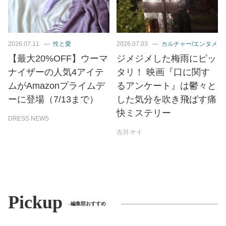
2026.07.11
性と愛
2026.07.03
カルチャー/エンタメ
【最大20%OFF】ウーマ
ジメジメした梅雨にピッ
ナイザーの人気4アイテ
タリ！ 映画『口に関す
ムがAmazonプライムデ
るアンケート』は鬱々と
ーに登場（7/13まで）
した気分を吹き飛ばす痛
快ミステリー
DRESS NEWS
古川 ケイ
Pickup
編集部おすすめ