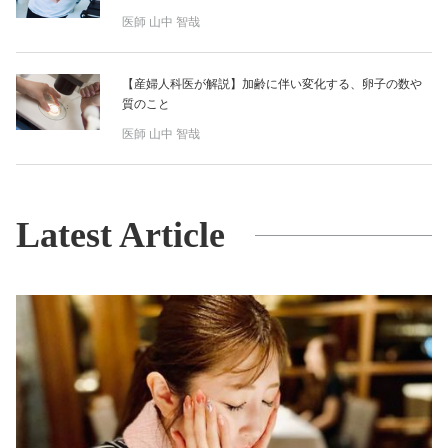
医師
山中 智哉
【産婦人科医が解説】加齢に伴い変化する、卵子の数や
質のこと
医師
山中 智哉
Latest Article