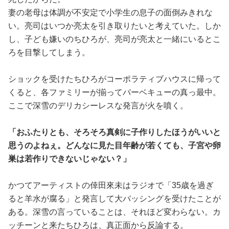
妻の老母は体調が不安定で小学生の息子の面倒みきれな
い。亮司はいつか亮太を引き取りたいと考えていた。しか
し、子ども嫌いのちひろが、亮司が亮太と一緒にいるとこ
ろを目撃してしまう。
ショックを受けたちひろがコーポラティブハウスに帰って
くると、各ファミリーが揃ってバーベキューの真っ最中。
ここで深雪のデリカシーレスな発言が火を噴く。
「おふたりとも、そろそろ真剣に子作りしたほうがいいと
思うのよねぇ。どんなに見た目年齢が若くても、子宮や卵
巣は若作りできないじゃない？」
かつてアーティストの倖田來未はラジオで「35歳を過ぎ
ると羊水が腐る」と発言して大バッシングを受けたことが
ある。深雪の言っていることは、それほど変わらない。カ
ッチーンと来たちひろは、真正面から反論する。