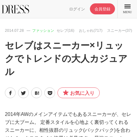
ログイン
会員登録
MENU
2014.07.28
ファッション
セレブ(16)
おしゃれ(717)
スニーカー(37)
セレブはスニーカー×リュッ
クでトレンドの大人カジュア
特集記事
ル
DRESS部活
お気に入り
ライフスタイル
ファッション
2014年AWのメインアイテムでもあるスニーカーが、セレ
ブに大ブーム。 定番スタイルを心地よく裏切ってくれる
スニーカーに、相性抜群のリュック(バックパック)を合わ
恋愛/結婚/離婚