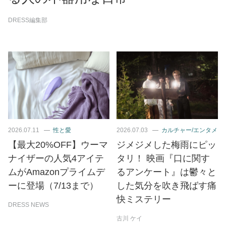
DRESS編集部
2026.07.11
性と愛
2026.07.03
カルチャー/エンタメ
【最大20%OFF】ウーマ
ジメジメした梅雨にピッ
ナイザーの人気4アイテ
タリ！ 映画『口に関す
ムがAmazonプライムデ
るアンケート』は鬱々と
ーに登場（7/13まで）
した気分を吹き飛ばす痛
快ミステリー
DRESS NEWS
古川 ケイ