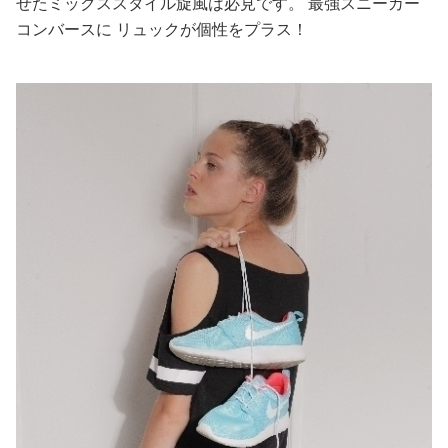
せたミックススタイル旋風は必見です。 最強スニーカー
コンバースに リュックが個性をプラス！
美容/健康
ワークスタイル
妊娠/出産/家族
ココロ/カラダ
グルメ
トラベル
カルチャー/エンタメ