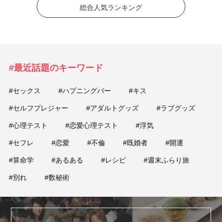
総合人気ランキング
#最近話題のキーワード
#セックス
#ハプニングバー
#キス
#セルフプレジャー
#アダルトグッズ
#ラブグッズ
#心理テスト
#恋愛心理テスト
#浮気
#セフレ
#恋愛
#不倫
#既婚者
#開運
#算命学
#あるある
#レシピ
#週末ふらり旅
#別れ
#数秘術