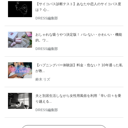
【サイコパス診断テスト】あなたや恋人のサイコパス度
は？ 心...
DRESS編集部
おしゃれな吸うやつ決定版！ バレない・かわいい・機能
的。ワ...
DRESS編集部
【ハプニングバー体験談】料金・危ない？ 10年通った私
が教...
鈴木 リズ
夫と別居生活しながら女性用風俗を利用「辛い日々を乗
り越える...
DRESS編集部