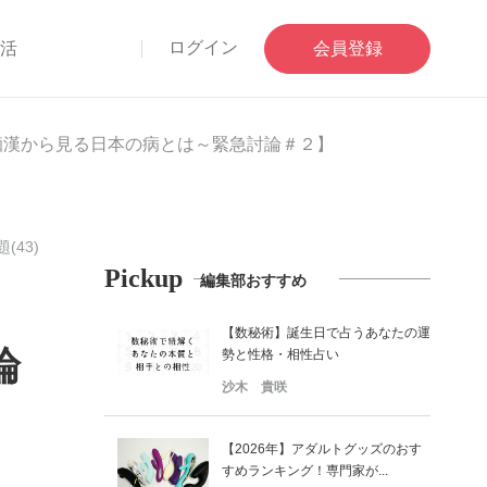
ログイン
部活
会員登録
痴漢から見る日本の病とは～緊急討論＃２】
(43)
Pickup
編集部おすすめ
【数秘術】誕生日で占うあなたの運
論
勢と性格・相性占い
沙木 貴咲
【2026年】アダルトグッズのおす
すめランキング！専門家が...