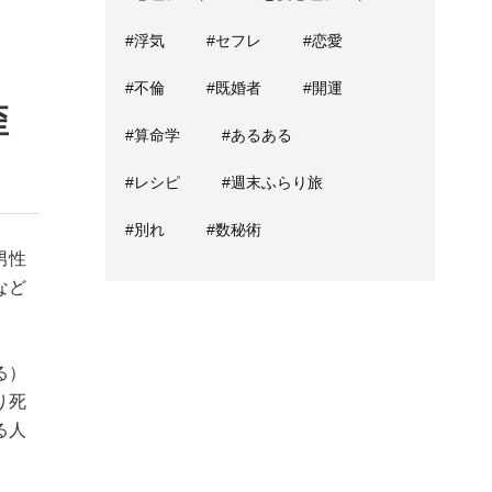
#浮気
#セフレ
#恋愛
#不倫
#既婚者
#開運
歪
#算命学
#あるある
#レシピ
#週末ふらり旅
#別れ
#数秘術
男性
など
る）
り死
る人