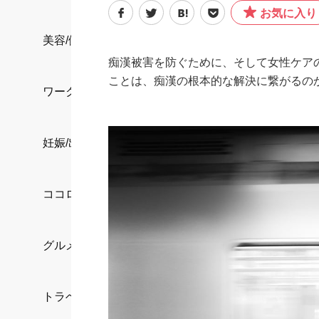
お気に入り
美容/健康
痴漢被害を防ぐために、そして女性ケア
ことは、痴漢の根本的な解決に繋がるの
ワークスタイル
妊娠/出産/家族
ココロ/カラダ
グルメ
トラベル