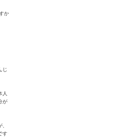
すか
んじ
本人
分が
が、
です