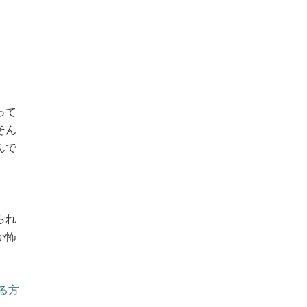
って
そん
んで
」
られ
か怖
る方