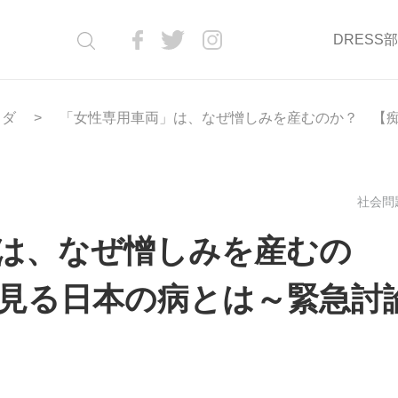
DRESS
ラダ
「女性専用車両」は、なぜ憎しみを産むのか？ 【
社会問題
は、なぜ憎しみを産むの
見る日本の病とは～緊急討