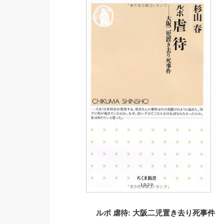
ルポ 虐待: 大阪二児置き去り死事件