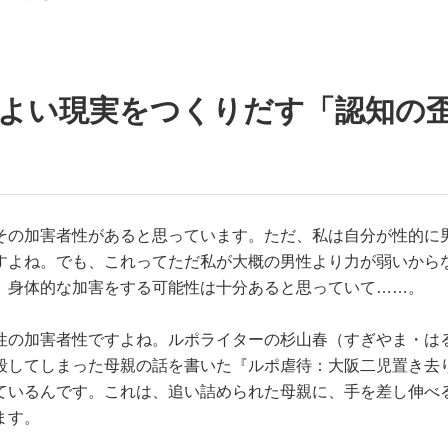
のよい現実をつくりだす「認知の
その加害者性があると思っています。ただ、私は自分が性的に
すよね。でも、これってただ私が大概の男性より力が弱いから
、身体的な加害をする可能性は十分あると思っていて……。
性の加害者性ですよね。ルポライターの杉山春（すぎやま・は
殺してしまった母親の話を書いた『ルポ虐待：大阪二児置き去
ているんです。これは、追い詰められた母親に、手を差し伸べ
ます。