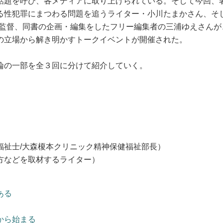
話題を呼び、各メディアに取り上げられている。そして今回、
る性犯罪にまつわる問題を追うライター・小川たまかさん、そ
シ監督、同書の企画・編集をしたフリー編集者の三浦ゆえさんが
の立場から解き明かすトークイベントが開催された。
論の一部を全３回に分けて紹介していく。
）
福祉士/大森榎本クリニック精神保健福祉部長）
方などを取材するライター）
）
ある
から始まる