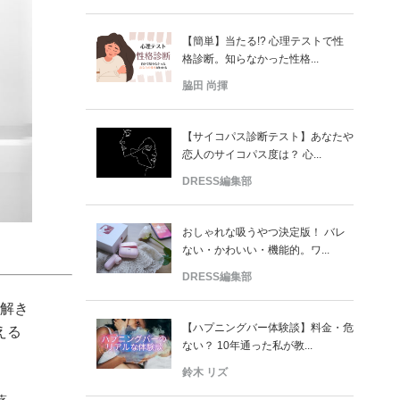
【簡単】当たる!? 心理テストで性
格診断。知らなかった性格...
脇田 尚揮
【サイコパス診断テスト】あなたや
恋人のサイコパス度は？ 心...
DRESS編集部
おしゃれな吸うやつ決定版！ バレ
ない・かわいい・機能的。ワ...
DRESS編集部
を解き
【ハプニングバー体験談】料金・危
える
ない？ 10年通った私が教...
鈴木 リズ