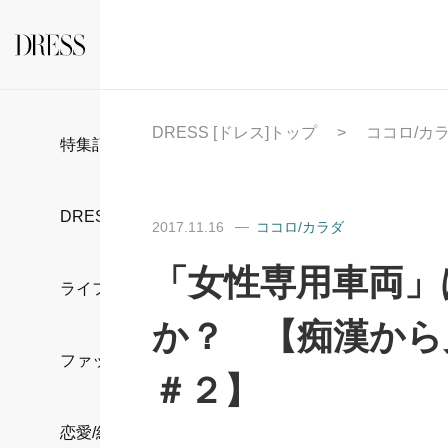
DRESS [ドレス]トップ
ココロ/カ
特集記事
DRESS部活
2017.11.16
ココロ/カラダ
「女性専用車両」
ライフスタイル
か？ 【痴漢から
ファッション
＃２】
恋愛/結婚/離婚