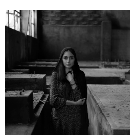
美容/健康
ワークスタイル
妊娠/出産/家族
ココロ/カラダ
グルメ
トラベル
カルチャー/エンタメ