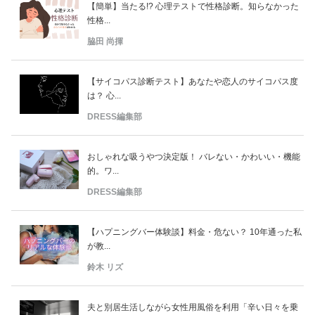
【簡単】当たる!? 心理テストで性格診断。知らなかった
性格...
脇田 尚揮
【サイコパス診断テスト】あなたや恋人のサイコパス度
は？ 心...
DRESS編集部
おしゃれな吸うやつ決定版！ バレない・かわいい・機能
的。ワ...
DRESS編集部
【ハプニングバー体験談】料金・危ない？ 10年通った私
が教...
鈴木 リズ
夫と別居生活しながら女性用風俗を利用「辛い日々を乗