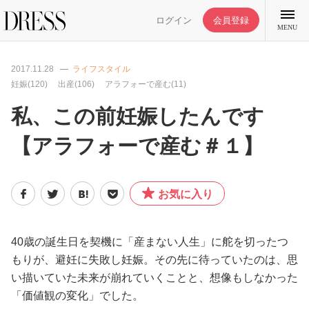
ログイン
会員登録
MENU
2017.11.28
ライフスタイル
妊娠(120)
出産(106)
アラフォーで産む(11)
私、この前妊娠したんです
特集記事
【アラフォーで産む＃１】
DRESS部活
お気に入り
ライフスタイル
40歳の誕生日を契機に「産まない人生」に舵を切ったつ
ファッション
もりが、避妊に失敗し妊娠。その先に待っていたのは、思
い描いていた未来が崩れていくことと、想像もしなかった
恋愛/結婚/離婚
「価値観の変化」でした。