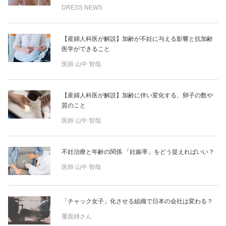
DRESS NEWS
【産婦人科医が解説】加齢が不妊に与える影響と抗加齢
医学ができること
医師
山中 智哉
【産婦人科医が解説】加齢に伴い変化する、卵子の数や
質のこと
医師
山中 智哉
不妊治療と年齢の関係 「妊娠率」をどう捉えればいい？
医師
山中 智哉
「チャック女子」化させる組織で日本の会社は変わる？
覆面姉さん