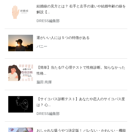
結婚線の見方とは？ 右手と左手の違いや結婚年齢の線を
解説【...
DRESS編集部
運がいい人には５つの特徴がある
バニー
【簡単】当たる!? 心理テストで性格診断。知らなかった
性格...
脇田 尚揮
【サイコパス診断テスト】あなたや恋人のサイコパス度
は？ 心...
DRESS編集部
おしゃれな吸うやつ決定版！ バレない・かわいい・機能