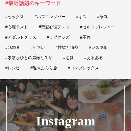
#最近話題のキーワード
#セックス
#ハプニングバー
#キス
#浮気
#心理テスト
#恋愛心理テスト
#セルフプレジャー
#アダルトグッズ
#ラブグッズ
#不倫
#既婚者
#セフレ
#性欲と情熱
#レズ風俗
#素敵なひとの素敵な生活
#恋愛
#あるある
#レシピ
#週末ふらり旅
#コンプレックス
Instagram