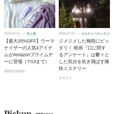
2026.07.11
性と愛
2026.07.03
カルチャー/エンタメ
【最大20%OFF】ウーマ
ジメジメした梅雨にピッ
ナイザーの人気4アイテ
タリ！ 映画『口に関す
ムがAmazonプライムデ
るアンケート』は鬱々と
ーに登場（7/13まで）
した気分を吹き飛ばす痛
快ミステリー
DRESS NEWS
古川 ケイ
Pickup