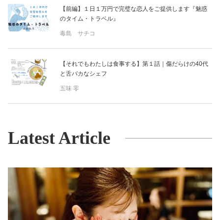
【前編】１日１万円で完璧な恋人をご提供します『魅惑
のタイム・トラベル』
毒島 サチコ
【それでもわたしは食事する】第１話｜傷だらけの40代
と舌バカなシェフ
五味 零
Latest Article