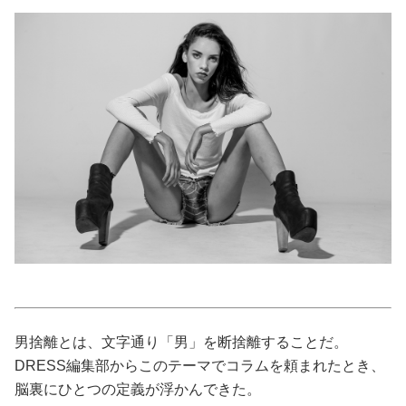
美容/健康
ワークスタイル
妊娠/出産/家族
ココロ/カラダ
グルメ
トラベル
男捨離とは、文字通り「男」を断捨離することだ。
カルチャー/エンタメ
DRESS編集部からこのテーマでコラムを頼まれたとき、
脳裏にひとつの定義が浮かんできた。