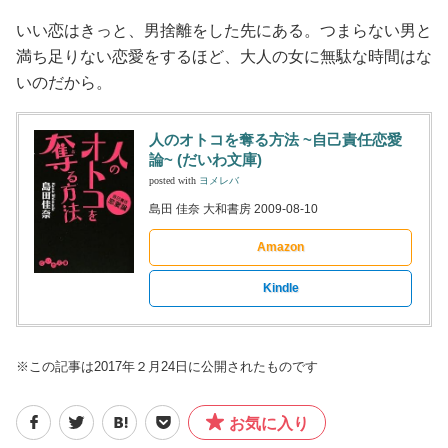
いい恋はきっと、男捨離をした先にある。つまらない男と
満ち足りない恋愛をするほど、大人の女に無駄な時間はな
いのだから。
人のオトコを奪る方法 ~自己責任恋愛
論~ (だいわ文庫)
posted with
ヨメレバ
島田 佳奈 大和書房 2009-08-10
Amazon
Kindle
※この記事は2017年２月24日に公開されたものです
お気に入り