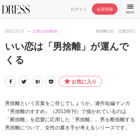
ログイン
会員登録
MENU
2021.03.27
恋愛/結婚/離婚
男捨離(10)
恋愛(552)
いい恋は「男捨離」が運んで
くる
特集記事
DRESS部活
お気に入り
ライフスタイル
男捨離という言葉をご存じでしょうか。連作短編マンガ
『男捨離のすすめ』（2013年刊）で描かれているのは
ファッション
「断捨離」を恋愛に応用した「男捨離」。男を断捨離する
男捨離について、女性の書き手が考えるシリーズです。
恋愛/結婚/離婚