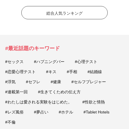
総合人気ランキング
#最近話題のキーワード
#セックス
#ハプニングバー
#心理テスト
#恋愛心理テスト
#キス
#手相
#結婚線
#浮気
#セフレ
#健康
#セルフプレジャー
#連載第一回
#生きてくための伝え方
#わたしは愛される実験をはじめた。
#性欲と情熱
#レズ風俗
#夢占い
#ホテル
#Tablet Hotels
#不倫