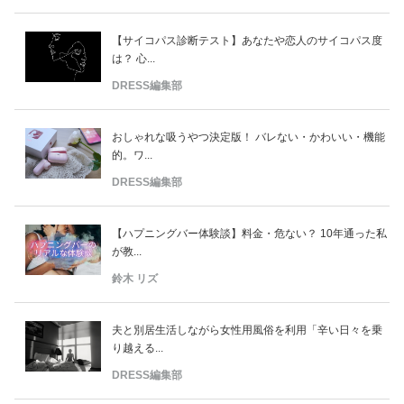
【サイコパス診断テスト】あなたや恋人のサイコパス度
は？ 心...
DRESS編集部
おしゃれな吸うやつ決定版！ バレない・かわいい・機能
的。ワ...
DRESS編集部
【ハプニングバー体験談】料金・危ない？ 10年通った私
が教...
鈴木 リズ
夫と別居生活しながら女性用風俗を利用「辛い日々を乗
り越える...
DRESS編集部