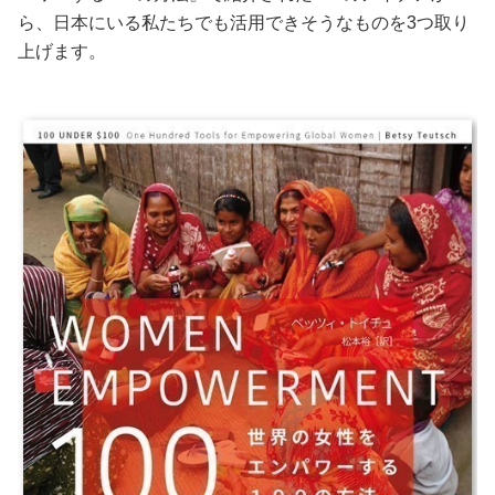
ら、日本にいる私たちでも活用できそうなものを3つ取り
美容/健康
上げます。
ワークスタイル
妊娠/出産/家族
ココロ/カラダ
グルメ
トラベル
カルチャー/エンタメ