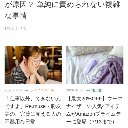
が原因？ 単純に責められない複雑
な事情
おおしま りえ
2026.07.17
ライフスタイル
2026.07.11
性と愛
「仕事以外、できないん
【最大20%OFF】ウーマ
ですよ」Re.muse・勝友
ナイザーの人気4アイテ
美の、完璧に見える人の
ムがAmazonプライムデ
不器用な日常
ーに登場（7/13まで）