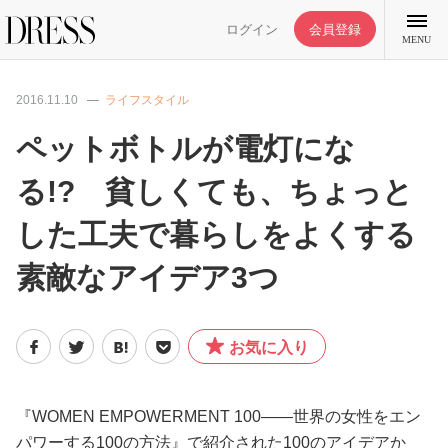
ログイン
会員登録
MENU
2016.11.10
ライフスタイル
ペットボトルが電灯にな
る!? 貧しくても、ちょっと
特集記事
した工夫で暮らしをよくする
DRESS部活
素敵なアイデア3つ
ライフスタイル
お気に入り
ファッション
『WOMEN EMPOWERMENT 100――世界の女性をエン
恋愛/結婚/離婚
パワーする100の方法』で紹介された100のアイデアか