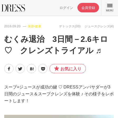
ログイン
会員登録
MENU
2016.09.20
美容/健康
デトックス(33)
ジュースクレンズ(4)
むくみ退治 3日間－2.6キロ
♡ クレンズトライアル ♬
特集記事
DRESS部活
お気に入り
ライフスタイル
スープ+ジュースが成功の鍵 ♡ DRESSアンバサダーが3
日間のジュース＆スープクレンズを体験 ♪ その様子をレポ
ファッション
ートします！
恋愛/結婚/離婚