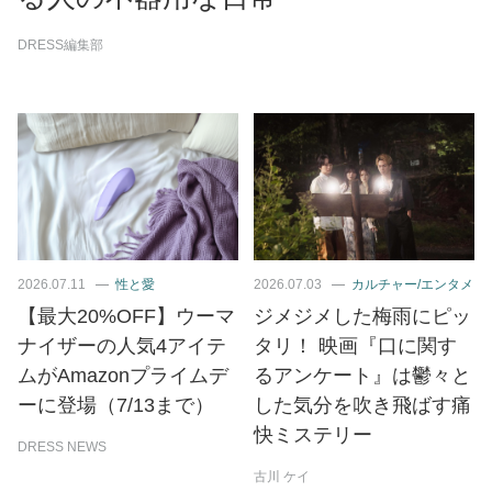
DRESS編集部
2026.07.11
性と愛
2026.07.03
カルチャー/エンタメ
【最大20%OFF】ウーマ
ジメジメした梅雨にピッ
ナイザーの人気4アイテ
タリ！ 映画『口に関す
ムがAmazonプライムデ
るアンケート』は鬱々と
ーに登場（7/13まで）
した気分を吹き飛ばす痛
快ミステリー
DRESS NEWS
古川 ケイ