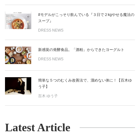
#モデルがこっそり飲んでいる『３日で２kgやせる魔法の
スープ』
DRESS NEWS
新感覚の発酵食品。「酒粕」からできたヨーグルト
DRESS NEWS
簡単な５つのむくみ改善法で、溜めない体に！【百木ゆ
う子】
百木 ゆう子
Latest Article