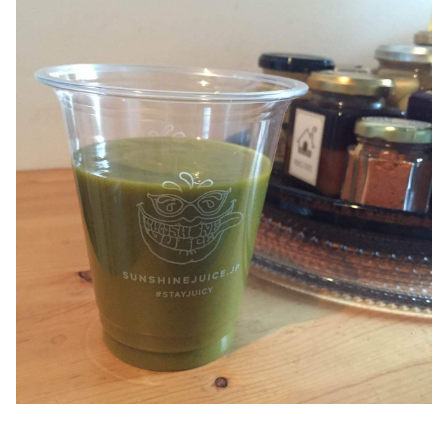
美容/健康
ワークスタイル
妊娠/出産/家族
ココロ/カラダ
グルメ
トラベル
カルチャー/エンタメ