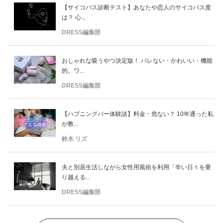
【サイコパス診断テスト】あなたや恋人のサイコパス度
は？ 心...
DRESS編集部
おしゃれな吸うやつ決定版！ バレない・かわいい・機能
的。ワ...
DRESS編集部
【ハプニングバー体験談】料金・危ない？ 10年通った私
が教...
鈴木 リズ
夫と別居生活しながら女性用風俗を利用「辛い日々を乗
り越える...
DRESS編集部