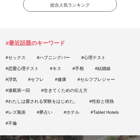
総合人気ランキング
#最近話題のキーワード
#セックス
#ハプニングバー
#心理テスト
#恋愛心理テスト
#キス
#手相
#結婚線
#浮気
#セフレ
#健康
#セルフプレジャー
#連載第一回
#生きてくための伝え方
#わたしは愛される実験をはじめた。
#性欲と情熱
#レズ風俗
#夢占い
#ホテル
#Tablet Hotels
#不倫