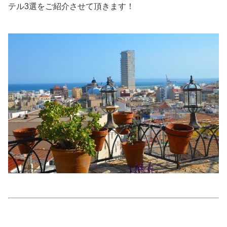
テル3選をご紹介させて頂きます！
美容/健康
ワークスタイル
妊娠/出産/家族
ココロ/カラダ
グルメ
トラベル
カルチャー/エンタメ