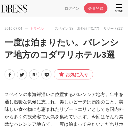
ログイン
会員登録
MENU
2016.07.04
トラベル
スペイン(3)
海外旅行(177)
リゾート(11)
一度は泊まりたい。バレンシ
ア地方のコダワリホテル3選
特集記事
DRESS部活
お気に入り
ライフスタイル
スペインの東海岸沿いに位置するバレンシア地方。年中を
通し温暖な気候に恵まれ、美しいビーチは勿論のこと、美
ファッション
味しい食べ物にも恵まれたリゾートエリアとしても国内外
から多くの観光客で人気を集めています。今回はそんな素
恋愛/結婚/離婚
敵なバレンシア地方で、一度は泊まってみたいこだわりホ