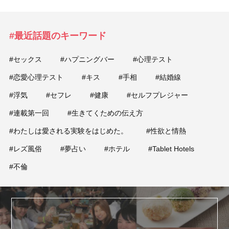
#最近話題のキーワード
#セックス
#ハプニングバー
#心理テスト
#恋愛心理テスト
#キス
#手相
#結婚線
#浮気
#セフレ
#健康
#セルフプレジャー
#連載第一回
#生きてくための伝え方
#わたしは愛される実験をはじめた。
#性欲と情熱
#レズ風俗
#夢占い
#ホテル
#Tablet Hotels
#不倫