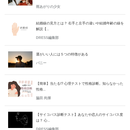
雨あがりの少女
結婚線の見方とは？ 右手と左手の違いや結婚年齢の線を
解説【...
DRESS編集部
運がいい人には５つの特徴がある
バニー
【簡単】当たる!? 心理テストで性格診断。知らなかった
性格...
脇田 尚揮
【サイコパス診断テスト】あなたや恋人のサイコパス度
は？ 心...
DRESS編集部