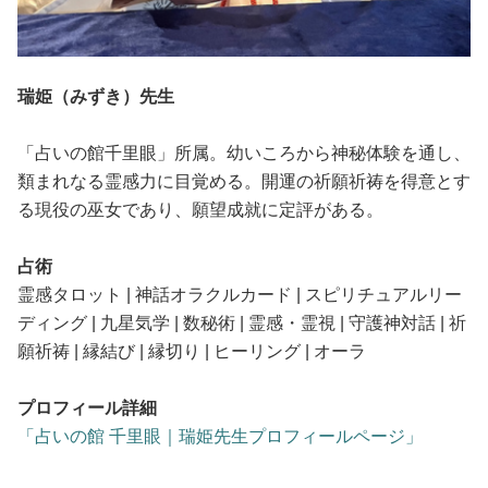
瑞姫（みずき）先生
「占いの館千里眼」所属。幼いころから神秘体験を通し、
類まれなる霊感力に目覚める。開運の祈願祈祷を得意とす
る現役の巫女であり、願望成就に定評がある。
占術
霊感タロット | 神話オラクルカード | スピリチュアルリー
ディング | 九星気学 | 数秘術 | 霊感・霊視 | 守護神対話 | 祈
願祈祷 | 縁結び | 縁切り | ヒーリング | オーラ
プロフィール詳細
「占いの館 千里眼｜瑞姫先生プロフィールページ」