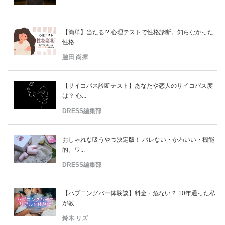
【簡単】当たる!? 心理テストで性格診断。知らなかった
性格...
脇田 尚揮
【サイコパス診断テスト】あなたや恋人のサイコパス度
は？ 心...
DRESS編集部
おしゃれな吸うやつ決定版！ バレない・かわいい・機能
的。ワ...
DRESS編集部
【ハプニングバー体験談】料金・危ない？ 10年通った私
が教...
鈴木 リズ