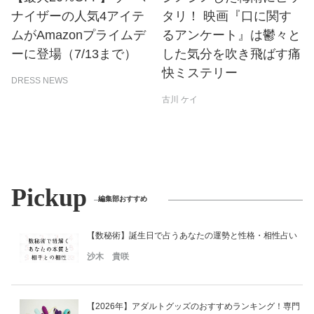
ナイザーの人気4アイテ
タリ！ 映画『口に関す
ムがAmazonプライムデ
るアンケート』は鬱々と
ーに登場（7/13まで）
した気分を吹き飛ばす痛
快ミステリー
DRESS NEWS
古川 ケイ
Pickup
編集部おすすめ
【数秘術】誕生日で占うあなたの運勢と性格・相性占い
沙木 貴咲
【2026年】アダルトグッズのおすすめランキング！専門