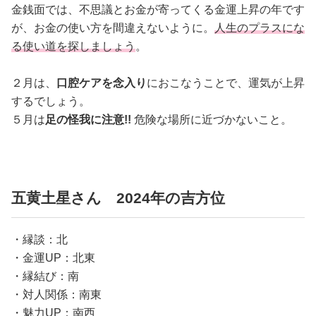
金銭面では、不思議とお金が寄ってくる金運上昇の年です
が、お金の使い方を間違えないように。
人生のプラスにな
る使い道を探しましょう
。
２月は、
口腔ケアを念入り
におこなうことで、運気が上昇
するでしょう。
５月は
足の怪我に注意!!
危険な場所に近づかないこと。
五黄土星さん 2024年の吉方位
・縁談：北
・金運UP：北東
・縁結び：南
・対人関係：南東
・魅力UP：南西