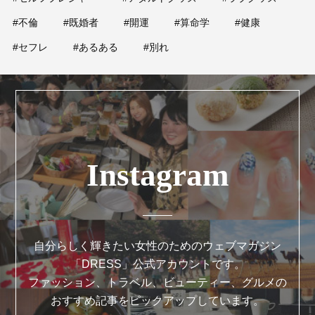
#不倫
#既婚者
#開運
#算命学
#健康
#セフレ
#あるある
#別れ
Instagram
自分らしく輝きたい女性のためのウェブマガジン
「DRESS」公式アカウントです。
ファッション、トラベル、ビューティー、グルメの
おすすめ記事をピックアップしています。