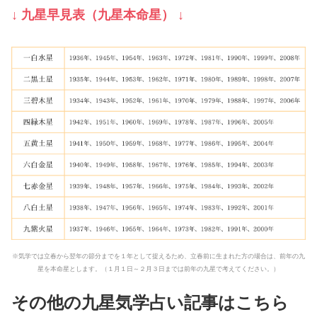
↓ 九星早見表（九星本命星） ↓
※気学では立春から翌年の節分までを１年として捉えるため、立春前に生まれた方の場合は、前年の九
星を本命星とします。（１月１日～２月３日までは前年の九星で考えてください。）
その他の九星気学占い記事はこちら