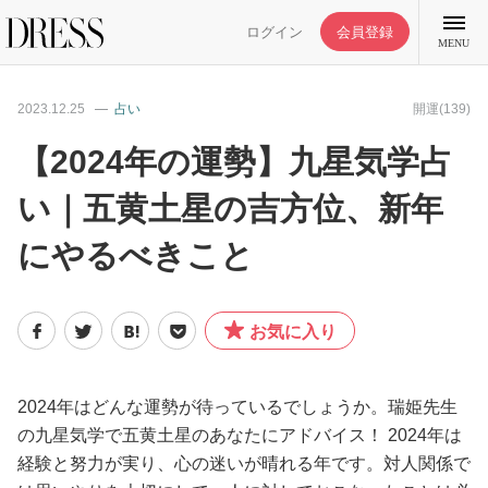
ログイン
会員登録
MENU
2023.12.25
占い
開運(139)
【2024年の運勢】九星気学占
い｜五黄土星の吉方位、新年
特集記事
にやるべきこと
DRESS部活
お気に入り
ライフスタイル
ファッション
2024年はどんな運勢が待っているでしょうか。瑞姫先生
の九星気学で五黄土星のあなたにアドバイス！ 2024年は
経験と努力が実り、心の迷いが晴れる年です。対人関係で
恋愛/結婚/離婚