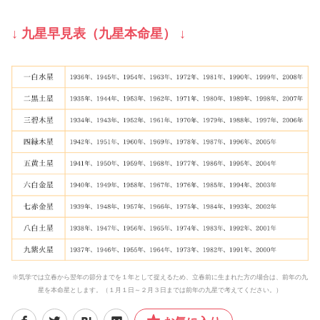
↓ 九星早見表（九星本命星） ↓
※気学では立春から翌年の節分までを１年として捉えるため、立春前に生まれた方の場合は、前年の九
星を本命星とします。（１月１日～２月３日までは前年の九星で考えてください。）