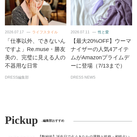
2026.07.17
ライフスタイル
2026.07.11
性と愛
「仕事以外、できないん
【最大20%OFF】ウーマ
ですよ」Re.muse・勝友
ナイザーの人気4アイテ
美の、完璧に見える人の
ムがAmazonプライムデ
不器用な日常
ーに登場（7/13まで）
DRESS編集部
DRESS NEWS
Pickup
編集部おすすめ
【数秘術】誕生日で占うあなたの運勢と性格・相性占い