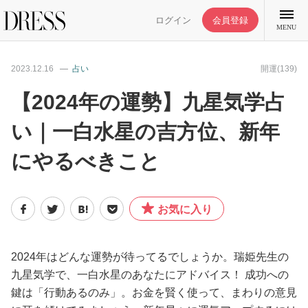
ログイン
会員登録
MENU
2023.12.16
占い
開運(139)
【2024年の運勢】九星気学占
い｜一白水星の吉方位、新年
特集記事
にやるべきこと
DRESS部活
お気に入り
ライフスタイル
ファッション
2024年はどんな運勢が待ってるでしょうか。瑞姫先生の
九星気学で、一白水星のあなたにアドバイス！ 成功への
鍵は「行動あるのみ」。お金を賢く使って、まわりの意見
恋愛/結婚/離婚