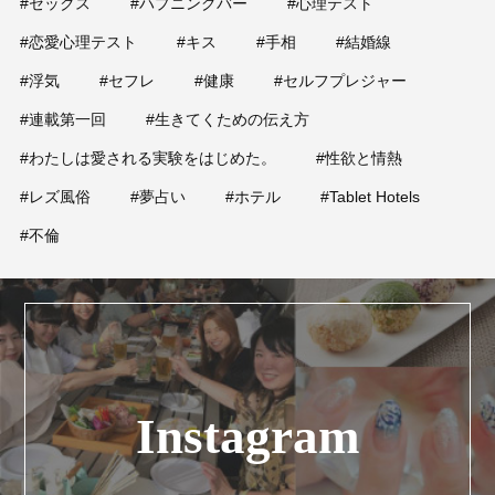
#セックス
#ハプニングバー
#心理テスト
#恋愛心理テスト
#キス
#手相
#結婚線
#浮気
#セフレ
#健康
#セルフプレジャー
#連載第一回
#生きてくための伝え方
#わたしは愛される実験をはじめた。
#性欲と情熱
#レズ風俗
#夢占い
#ホテル
#Tablet Hotels
#不倫
Instagram