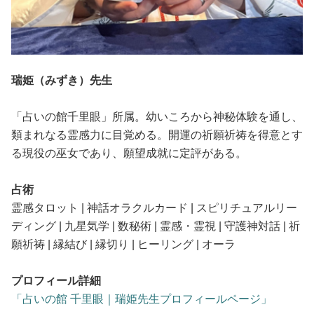
瑞姫（みずき）先生
「占いの館千里眼」所属。幼いころから神秘体験を通し、
類まれなる霊感力に目覚める。開運の祈願祈祷を得意とす
る現役の巫女であり、願望成就に定評がある。
占術
霊感タロット | 神話オラクルカード | スピリチュアルリー
ディング | 九星気学 | 数秘術 | 霊感・霊視 | 守護神対話 | 祈
願祈祷 | 縁結び | 縁切り | ヒーリング | オーラ
プロフィール詳細
「占いの館 千里眼｜瑞姫先生プロフィールページ」