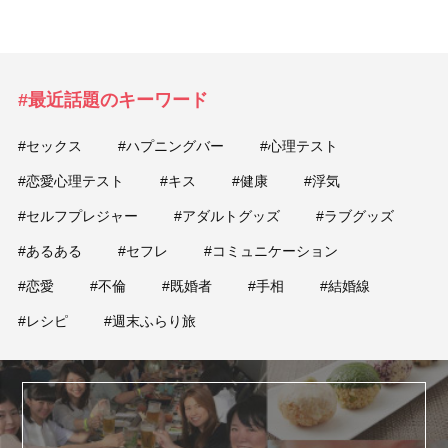
#最近話題のキーワード
#セックス
#ハプニングバー
#心理テスト
#恋愛心理テスト
#キス
#健康
#浮気
#セルフプレジャー
#アダルトグッズ
#ラブグッズ
#あるある
#セフレ
#コミュニケーション
#恋愛
#不倫
#既婚者
#手相
#結婚線
#レシピ
#週末ふらり旅