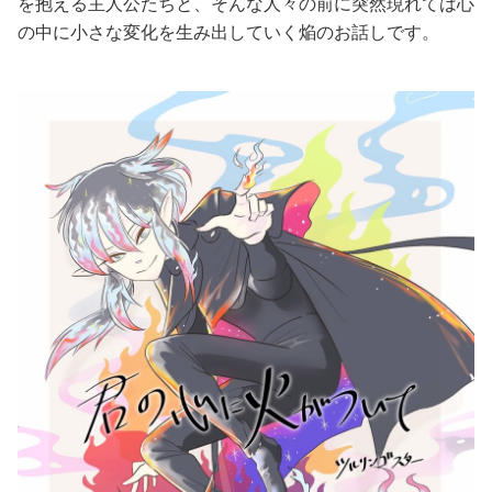
を抱える主人公たちと、そんな人々の前に突然現れては心
の中に小さな変化を生み出していく焔のお話しです。
美容/健康
ワークスタイル
妊娠/出産/家族
ココロ/カラダ
グルメ
トラベル
カルチャー/エンタメ