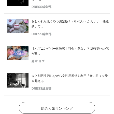
DRESS編集部
おしゃれな吸うやつ決定版！ バレない・かわいい・機能
的。ワ...
DRESS編集部
【ハプニングバー体験談】料金・危ない？ 10年通った私
が教...
鈴木 リズ
夫と別居生活しながら女性用風俗を利用「辛い日々を乗
り越える...
DRESS編集部
総合人気ランキング