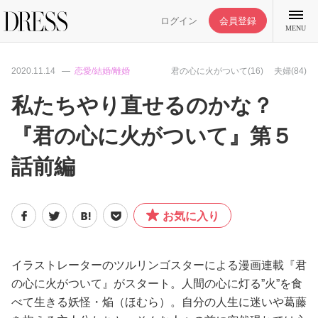
ログイン
会員登録
MENU
2020.11.14
恋愛/結婚/離婚
君の心に火がついて(16)
夫婦(84)
私たちやり直せるのかな？
『君の心に火がついて』第５
特集記事
話前編
DRESS部活
お気に入り
ライフスタイル
ファッション
イラストレーターのツルリンゴスターによる漫画連載『君
の心に火がついて』がスタート。人間の心に灯る”火”を食
べて生きる妖怪・焔（ほむら）。自分の人生に迷いや葛藤
恋愛/結婚/離婚