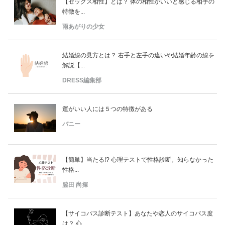
【セックス相性】とは？ 体の相性がいいと感じる相手の
特徴を...
雨あがりの少女
結婚線の見方とは？ 右手と左手の違いや結婚年齢の線を
解説【...
DRESS編集部
運がいい人には５つの特徴がある
バニー
【簡単】当たる!? 心理テストで性格診断。知らなかった
性格...
脇田 尚揮
【サイコパス診断テスト】あなたや恋人のサイコパス度
は？ 心...