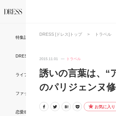
DRESS [ドレス]トップ
トラベル
特集記事
DRESS部活
2015.11.01
トラベル
誘いの言葉は、“
ライフスタイル
のパリジェンヌ修
ファッション
お気に入り
恋愛/結婚/離婚