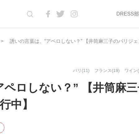
DRESS
誘いの言葉は、“アペロしない？” 【井筒麻三子のパリジ
パリ(11)
フランス(19)
ワイン(
アペロしない？” 【井筒麻三
行中】