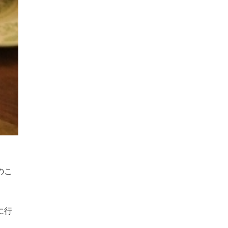
のこ
に行