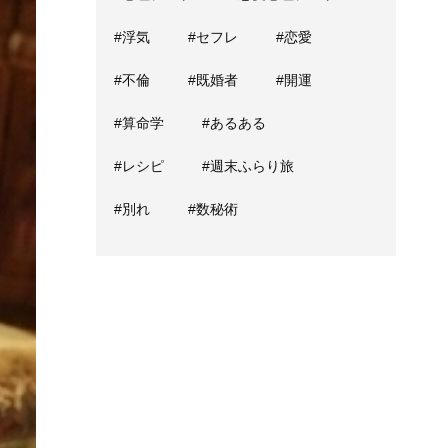
#浮気
#セフレ
#恋愛
#不倫
#既婚者
#開運
#算命学
#あるある
#レシピ
#週末ふらり旅
#別れ
#数秘術