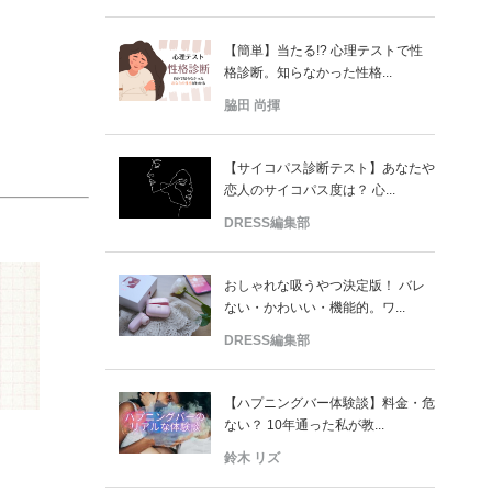
【簡単】当たる!? 心理テストで性
格診断。知らなかった性格...
脇田 尚揮
【サイコパス診断テスト】あなたや
恋人のサイコパス度は？ 心...
DRESS編集部
おしゃれな吸うやつ決定版！ バレ
ない・かわいい・機能的。ワ...
DRESS編集部
【ハプニングバー体験談】料金・危
ない？ 10年通った私が教...
鈴木 リズ