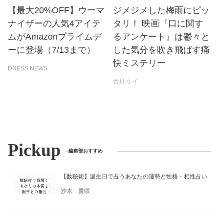
【最大20%OFF】ウーマ
ジメジメした梅雨にピッ
ナイザーの人気4アイテ
タリ！ 映画『口に関す
ムがAmazonプライムデ
るアンケート』は鬱々と
ーに登場（7/13まで）
した気分を吹き飛ばす痛
快ミステリー
DRESS NEWS
古川 ケイ
Pickup
編集部おすすめ
【数秘術】誕生日で占うあなたの運勢と性格・相性占い
沙木 貴咲