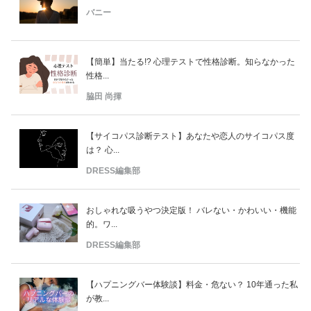
バニー
【簡単】当たる!? 心理テストで性格診断。知らなかった
性格...
脇田 尚揮
【サイコパス診断テスト】あなたや恋人のサイコパス度
は？ 心...
DRESS編集部
おしゃれな吸うやつ決定版！ バレない・かわいい・機能
的。ワ...
DRESS編集部
【ハプニングバー体験談】料金・危ない？ 10年通った私
が教...