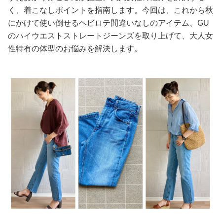
く、着こなしポイントを指南します。今回は、これから秋
美容/健康
にかけて使い倒せるヘビロテ間違いなしのアイテム、GU
のハイウエストストレートジーンズを取り上げて、大人女
ワークスタイル
性特有の体型のお悩みを解決します。
妊娠/出産/家族
ココロ/カラダ
グルメ
トラベル
カルチャー/エンタメ