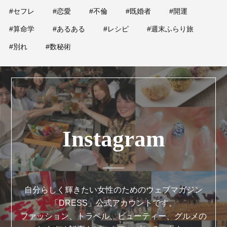
#セフレ
#恋愛
#不倫
#既婚者
#開運
#算命学
#あるある
#レシピ
#週末ふらり旅
#別れ
#数秘術
Instagram
自分らしく輝きたい女性のためのウェブマガジン
「DRESS」公式アカウントです。
ファッション、トラベル、ビューティー、グルメの