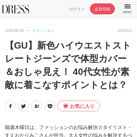
ログイン
会員登録
MENU
2020.08.20
ファッション
GU(241)
【GU】新色ハイウエストスト
レートジーンズで体型カバー
特集記事
＆おしゃ見え！ 40代女性が素
DRESS部活
敵に着こなすポイントとは？
ライフスタイル
お気に入り
ファッション
隔週木曜日は、ファッションのお悩み解決スタイリスト・
恋愛/結婚/離婚
すえおかりみこさんが担当。大人女性の悩みを解決するべ