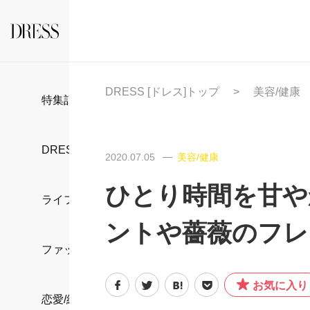
DRESS [ドレス]トップ
美容/健康
特集記事
DRESS部活
2020.07.05
美容/健康
ひとり時間を甘や
ライフスタイル
ントや薔薇のフレ
ファッション
お気に入り
恋愛/結婚/離婚