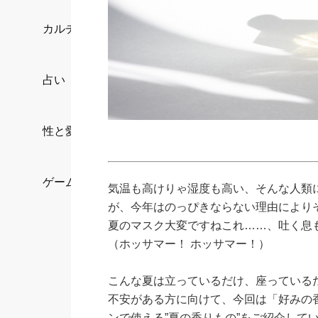
カルチャー/エンタメ
占い
性と愛
ゲーム
気温も高けりゃ湿度も高い、そんな人類
が、今年はのっぴきならない理由によりそ
夏のマスク大変ですねこれ……、吐く息
（ホッサマー！ ホッサマー！）
こんな夏は立っているだけ、座っている
不安がある方に向けて、今回は「好みの
ンで使える”夏の香りもの”をご紹介して