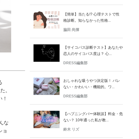
【簡単】当たる!? 心理テストで性
格診断。知らなかった性格...
脇田 尚揮
【サイコパス診断テスト】あなたや
恋人のサイコパス度は？ 心...
DRESS編集部
おしゃれな吸うやつ決定版！ バレ
る
ない・かわいい・機能的。ワ...
った。
DRESS編集部
い！
【ハプニングバー体験談】料金・危
ない？ 10年通った私が教...
んな
鈴木 リズ
ショ