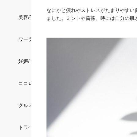
なにかと疲れやストレスがたまりやすい
美容/健康
ました。ミントや薔薇、時には自分の肌
ワークスタイル
妊娠/出産/家族
ココロ/カラダ
グルメ
トラベル