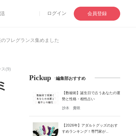
ログイン
部活
会員登録
薇のフレグランス集めました
ス(9)
Pickup
編集部おすすめ
ミ
【数秘術】誕生日で占うあなたの運
勢と性格・相性占い
沙木 貴咲
【2026年】アダルトグッズのおす
すめランキング！専門家が...