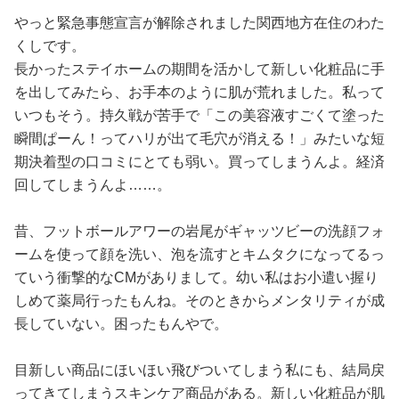
占い
やっと緊急事態宣言が解除されました関西地方在住のわた
くしです。
性と愛
長かったステイホームの期間を活かして新しい化粧品に手
を出してみたら、お手本のように肌が荒れました。私って
ゲーム
いつもそう。持久戦が苦手で「この美容液すごくて塗った
瞬間ぱーん！ってハリが出て毛穴が消える！」みたいな短
期決着型の口コミにとても弱い。買ってしまうんよ。経済
回してしまうんよ……。
昔、フットボールアワーの岩尾がギャッツビーの洗顔フォ
ームを使って顔を洗い、泡を流すとキムタクになってるっ
ていう衝撃的なCMがありまして。幼い私はお小遣い握り
しめて薬局行ったもんね。そのときからメンタリティが成
長していない。困ったもんやで。
目新しい商品にほいほい飛びついてしまう私にも、結局戻
ってきてしまうスキンケア商品がある。新しい化粧品が肌