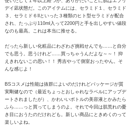
使いだして１年以上経つが、ありがたいことに肌はエブリ
デイ凪状態だ。このアイテムには、セラミド１、セラミド
３、セラミド６IIといった３種類のヒト型セラミドが配合
され、たっぷり110ml入って2200円と手を出しやすい値段
なのも最高。これは本当に推せる。
だったら新しい化粧品にわざわざ挑戦せんでも……と自分
でも思う。思うけれど……買っちゃうんだよな～～！ 抑
えきれないこの思い！！ 秀吉やって側室おったやん。そ
んな感じよ！
BSコスメは性能は抜群によいのだけれどパッケージが質
実剛健なので（最近ちょっとおしゃれなラベルにアップデ
ートされましたが）、かわいいボトルの美容液とかみたら
ふら……っと買ってしまうのよ。それで今回は肌荒れの憂
き目におうたのだけれども。新しい商品にときめくのって
楽しいよね。