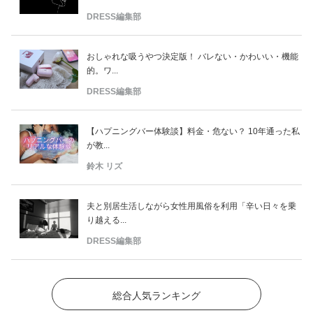
DRESS編集部
おしゃれな吸うやつ決定版！ バレない・かわいい・機能
的。ワ...
DRESS編集部
【ハプニングバー体験談】料金・危ない？ 10年通った私
が教...
鈴木 リズ
夫と別居生活しながら女性用風俗を利用「辛い日々を乗
り越える...
DRESS編集部
総合人気ランキング