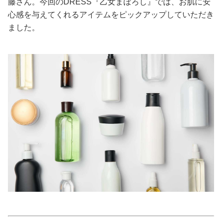
藤さん。今回のDRESS『乙女まぼろし』では、お肌に安
心感を与えてくれるアイテムをピックアップしていただき
美容/健康
ました。
ワークスタイル
妊娠/出産/家族
ココロ/カラダ
グルメ
トラベル
カルチャー/エンタメ