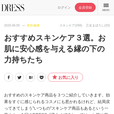
ログイン
会員登録
MENU
2020.06.05
美容/健康
スキンケア(299)
乙女まぼろし(20)
おすすめスキンケア３選。お
肌に安心感を与える縁の下の
特集記事
力持ちたち
DRESS部活
お気に入り
ライフスタイル
ファッション
おすすめのスキンケア商品を３つご紹介していきます。効
果をすぐに感じられるコスメにも惹かれるけれど、結局戻
ってきてしまう”いつもの”スキンケア商品もあるという一
恋愛/結婚/離婚