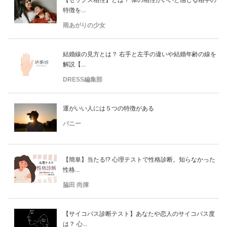
特徴を...
雨あがりの少女
結婚線の見方とは？ 右手と左手の違いや結婚年齢の線を
解説【...
DRESS編集部
運がいい人には５つの特徴がある
バニー
【簡単】当たる!? 心理テストで性格診断。知らなかった
性格...
脇田 尚揮
【サイコパス診断テスト】あなたや恋人のサイコパス度
は？ 心...