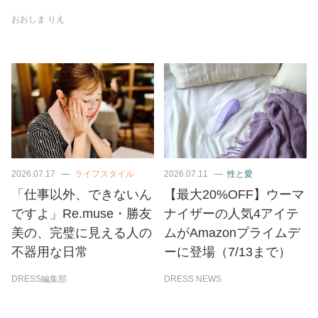
おおしま りえ
2026.07.17
ライフスタイル
2026.07.11
性と愛
「仕事以外、できないん
【最大20%OFF】ウーマ
ですよ」Re.muse・勝友
ナイザーの人気4アイテ
美の、完璧に見える人の
ムがAmazonプライムデ
不器用な日常
ーに登場（7/13まで）
DRESS編集部
DRESS NEWS