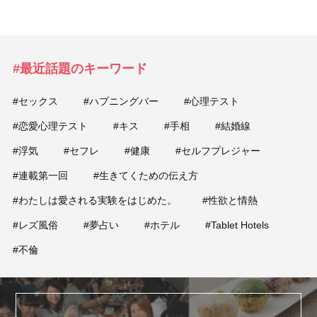
#最近話題のキーワード
#セックス
#ハプニングバー
#心理テスト
#恋愛心理テスト
#キス
#手相
#結婚線
#浮気
#セフレ
#健康
#セルフプレジャー
#連載第一回
#生きてくための伝え方
#わたしは愛される実験をはじめた。
#性欲と情熱
#レズ風俗
#夢占い
#ホテル
#Tablet Hotels
#不倫