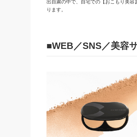
出自粛の中で、自宅での【おこもり美容
ります。
■WEB／SNS／美