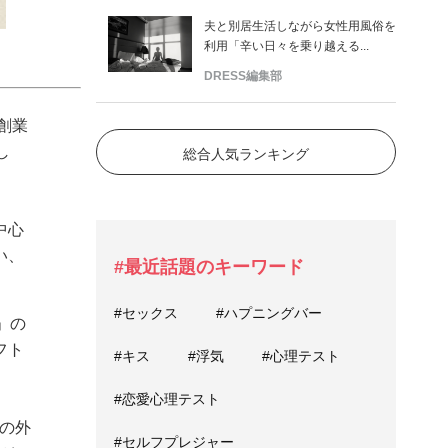
夫と別居生活しながら女性用風俗を
利用「辛い日々を乗り越える...
DRESS編集部
創業
し
総合人気ランキング
中心
い、
#最近話題のキーワード
#セックス
#ハプニングバー
」の
フト
#キス
#浮気
#心理テスト
#恋愛心理テスト
の外
#セルフプレジャー