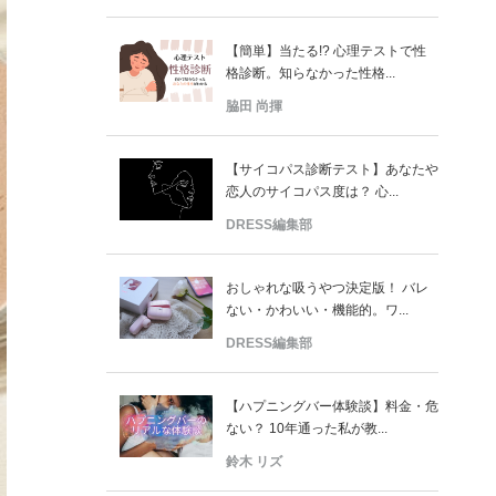
【簡単】当たる!? 心理テストで性
格診断。知らなかった性格...
脇田 尚揮
【サイコパス診断テスト】あなたや
恋人のサイコパス度は？ 心...
DRESS編集部
おしゃれな吸うやつ決定版！ バレ
ない・かわいい・機能的。ワ...
DRESS編集部
【ハプニングバー体験談】料金・危
ない？ 10年通った私が教...
鈴木 リズ