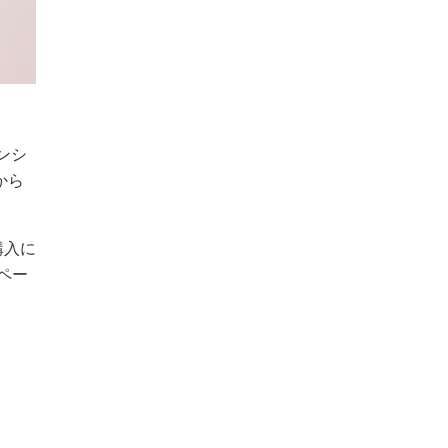
ンシ
から
購入に
ペー