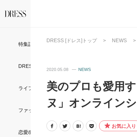
DRESS [ドレス]トップ
NEWS
特集記事
DRESS部活
2020.05.08
NEWS
美のプロも愛用す
ライフスタイル
ヌ」オンラインシ
ファッション
お気に入り
恋愛/結婚/離婚