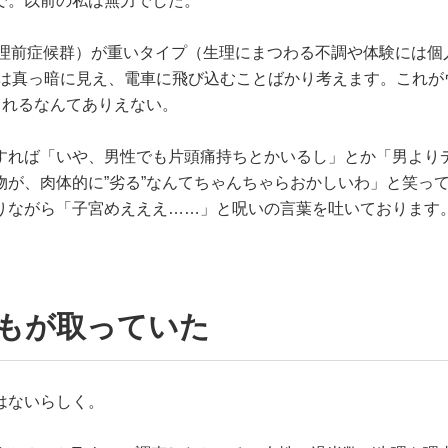
で。以前の私は無力でした。
生理前症候群）が重いタイプ（生理にまつわる不調や体験には個
界は真っ暗に見え、電車に飛び込むことばかり考えます。これが
られるなんてありえない。
すれば「いや、男性でも片頭痛持ちとかいるし」とか「男より
が、肉体的に”劣る”なんてちゃんちゃらおかしいわ」と笑っ
りながら「子宮めえええ……」と呪いの言葉を吐いております
誰もが取っていた
はないらしく。