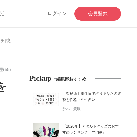
ログイン
部活
会員登録
る知恵
(55)
Pickup
編集部おすすめ
を
【数秘術】誕生日で占うあなたの運
勢と性格・相性占い
沙木 貴咲
【2026年】アダルトグッズのおす
すめランキング！専門家が...