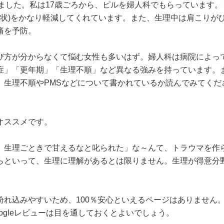
ました。私は17歳ごろから、ピルを婦人科でもらっています。
症状)をかなり軽減してくれています。また、生理中は肩こりが
痛を予防。
び方が分からなくて悩む女性も多いはず。婦人科は病院によっ
症」「更年期」「生理不順」など異なる強みを持っています。
、生理不順やPMSなどについて書かれているか読んでみてくだ
オススメです。
、生理ごときで甘えるなと叱られた」な～んて、トラウマを作
らといって、生理に理解があるとは限りません。生理が得意分
紛れ込みやすいため、100％安心といえるページはありません
ogleレビューは目を通しておくとよいでしょう。