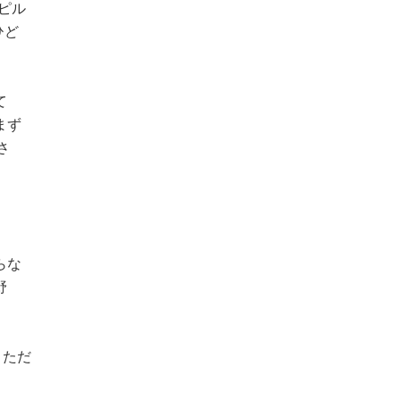
ピル
ひど
て
まず
さ
らな
野
。ただ