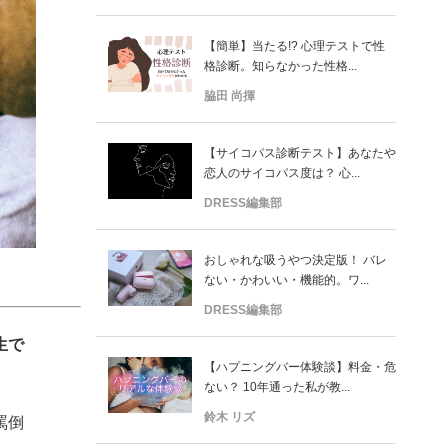
【簡単】当たる!? 心理テストで性
格診断。知らなかった性格...
脇田 尚揮
【サイコパス診断テスト】あなたや
恋人のサイコパス度は？ 心...
DRESS編集部
おしゃれな吸うやつ決定版！ バレ
ない・かわいい・機能的。ワ...
DRESS編集部
生で
【ハプニングバー体験談】料金・危
ない？ 10年通った私が教...
鈴木 リズ
罵倒