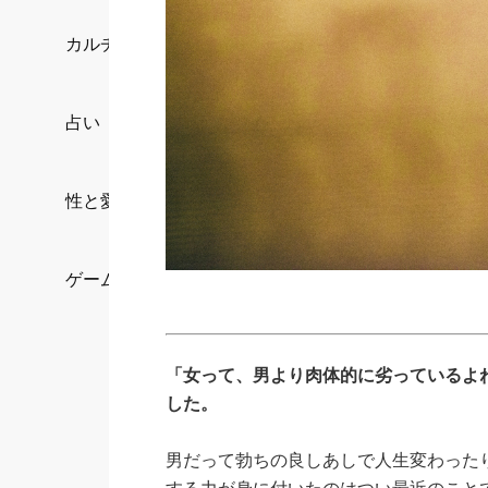
カルチャー/エンタメ
占い
性と愛
ゲーム
「女って、男より肉体的に劣っているよ
した。
男だって勃ちの良しあしで人生変わった