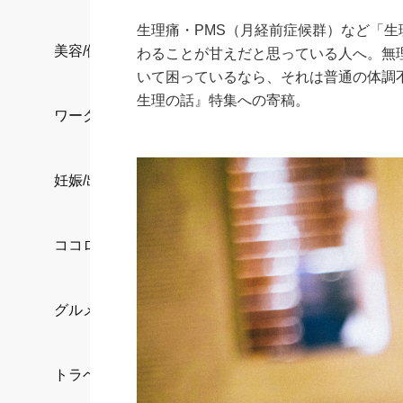
生理痛・PMS（月経前症候群）など「
美容/健康
わることが甘えだと思っている人へ。無
いて困っているなら、それは普通の体調不
生理の話』特集への寄稿。
ワークスタイル
妊娠/出産/家族
ココロ/カラダ
グルメ
トラベル