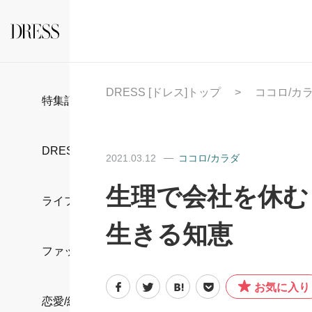
DRESS [ドレス]トップ
ココロ/カ
特集記事
DRESS部活
2021.03.12
ココロ/カラダ
生理で会社を休む
ライフスタイル
生きる知恵
ファッション
お気に入り
恋愛/結婚/離婚