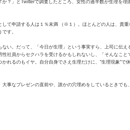
？」とTwitterで調査したところ、女性の過半数が生理を理
として申請する人は１％未満 （※１）。ほとんどの人は、貴重
うです。
もない。だって、「今日が生理」という事実すら、上司に伝え
男性社員からセクハラを受けるかもしれないし、「そんなこと
かれるのもイヤ。自分自身でさえ生理だけに、”生理現象”で
。大事なプレゼンの直前や、誰かの穴埋めをしているときでも
」