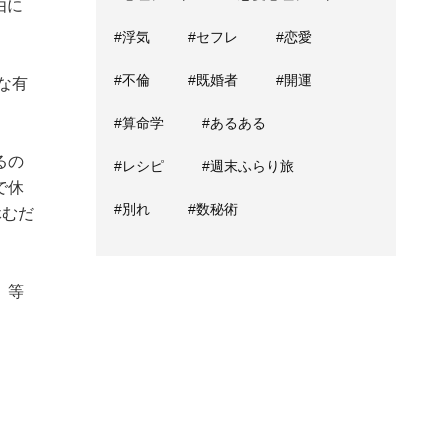
由に
#浮気
#セフレ
#恋愛
#不倫
#既婚者
#開運
な有
#算命学
#あるある
るの
#レシピ
#週末ふらり旅
で休
#別れ
#数秘術
休むだ
、等