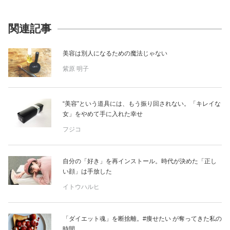
関連記事
美容は別人になるための魔法じゃない
紫原 明子
“美容”という道具には、もう振り回されない。「キレイな
女」をやめて手に入れた幸せ
フジコ
自分の「好き」を再インストール。時代が決めた「正し
い顔」は手放した
イトウハルヒ
「ダイエット魂」を断捨離。#痩せたい が奪ってきた私の
時間