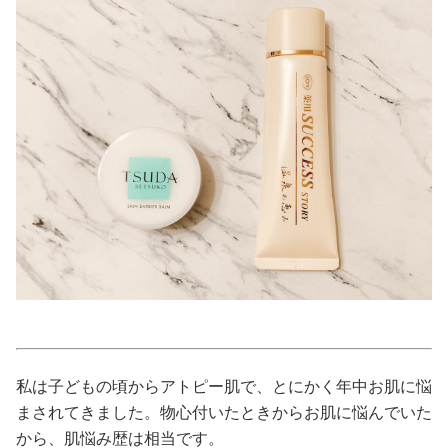
美容/健康
ワークスタイル
妊娠/出産/家族
ココロ/カラダ
グルメ
トラベル
私は子どもの頃からアトピー肌で、とにかく年中お肌に悩
カルチャー/エンタメ
まされてきました。物心付いたときからお肌に悩んでいた
から、肌悩み歴は相当です。