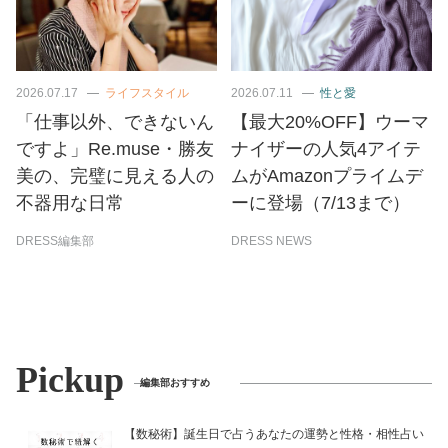
2026.07.17
ライフスタイル
2026.07.11
性と愛
「仕事以外、できないん
【最大20%OFF】ウーマ
ですよ」Re.muse・勝友
ナイザーの人気4アイテ
美の、完璧に見える人の
ムがAmazonプライムデ
不器用な日常
ーに登場（7/13まで）
DRESS編集部
DRESS NEWS
Pickup
編集部おすすめ
【数秘術】誕生日で占うあなたの運勢と性格・相性占い