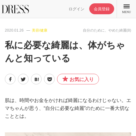
ログイン
会員登録
MENU
2020.01.26
美容/健康
自分のために、やめた綺麗(8)
私に必要な綺麗は、体がちゃ
んと知っている
特集記事
DRESS部活
お気に入り
ライフスタイル
肌は、時間やお金をかければ綺麗になるわけじゃない。エ
マちゃんが思う、“自分に必要な綺麗”のために一番大切な
ファッション
こととは。
恋愛/結婚/離婚