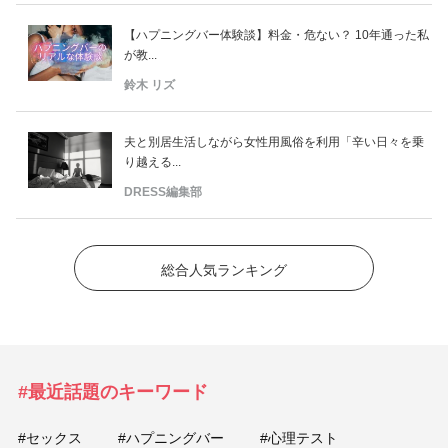
【ハプニングバー体験談】料金・危ない？ 10年通った私
が教...
鈴木 リズ
夫と別居生活しながら女性用風俗を利用「辛い日々を乗
り越える...
DRESS編集部
総合人気ランキング
#最近話題のキーワード
#セックス
#ハプニングバー
#心理テスト