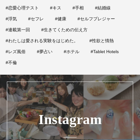
#恋愛心理テスト
#キス
#手相
#結婚線
#浮気
#セフレ
#健康
#セルフプレジャー
#連載第一回
#生きてくための伝え方
#わたしは愛される実験をはじめた。
#性欲と情熱
#レズ風俗
#夢占い
#ホテル
#Tablet Hotels
#不倫
Instagram