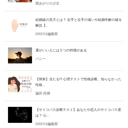
雨あがりの少女
結婚線の見方とは？ 右手と左手の違いや結婚年齢の線を
解説【...
DRESS編集部
運がいい人には５つの特徴がある
バニー
【簡単】当たる!? 心理テストで性格診断。知らなかった
性格...
脇田 尚揮
【サイコパス診断テスト】あなたや恋人のサイコパス度
は？ 心...
DRESS編集部