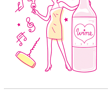
美容/健康
ワークスタイル
妊娠/出産/家族
ココロ/カラダ
グルメ
トラベル
カルチャー/エンタメ