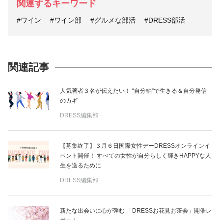
関連するキーワード
#ワイン
#ワイン部
#グルメな部活
#DRESS部活
関連記事
人気著者３名が伝えたい！ “自分軸“で生きる＆自分発信
のカギ
DRESS編集部
【募集終了】３月６日国際女性デーDRESSオンラインイ
ベント開催！ すべての女性が自分らしく輝きHAPPYな人
生を送るために
DRESS編集部
新たな出会いに心が弾む 「DRESSお花見お茶会」開催レ