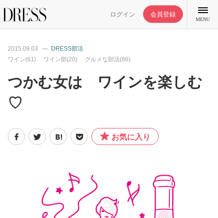
ログイン
会員登録
MENU
2015.09.03
DRESS部活
ワイン(61)
ワイン部(20)
グルメな部活(66)
つかむ女は ワインを楽しむ
特集記事
♡
DRESS部活
お気に入り
ライフスタイル
ファッション
恋愛/結婚/離婚