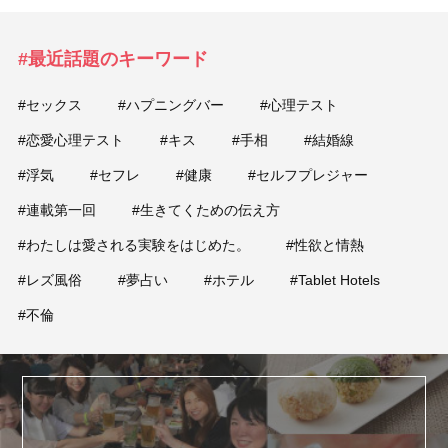
#最近話題のキーワード
#セックス
#ハプニングバー
#心理テスト
#恋愛心理テスト
#キス
#手相
#結婚線
#浮気
#セフレ
#健康
#セルフプレジャー
#連載第一回
#生きてくための伝え方
#わたしは愛される実験をはじめた。
#性欲と情熱
#レズ風俗
#夢占い
#ホテル
#Tablet Hotels
#不倫