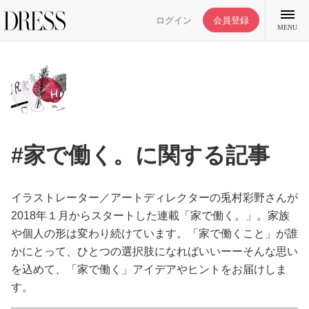
ログイン
会員登録
MENU
特集記事
#家で働く。に関する記事
DRESS部活
イラストレーター／アートディレクターの兎村彩野さんが
ライフスタイル
2018年１月からスタートした連載「家で働く。」。家族
や個人の形は変わり続けています。「家で働くこと」が誰
かにとって、ひとつの選択肢になればいいーーそんな思い
ファッション
を込めて、「家で働く」アイデアやヒントをお届けしま
す。
恋愛/結婚/離婚