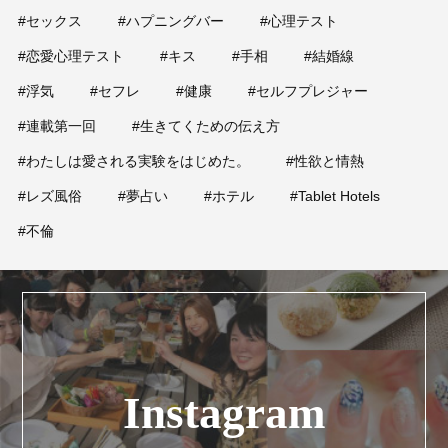
#セックス
#ハプニングバー
#心理テスト
#恋愛心理テスト
#キス
#手相
#結婚線
#浮気
#セフレ
#健康
#セルフプレジャー
#連載第一回
#生きてくための伝え方
#わたしは愛される実験をはじめた。
#性欲と情熱
#レズ風俗
#夢占い
#ホテル
#Tablet Hotels
#不倫
Instagram