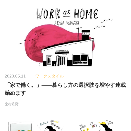
美容/健康
ワークスタイル
妊娠/出産/家族
ココロ/カラダ
2020.05.11
ワークスタイル
グルメ
「家で働く。」――暮らし方の選択肢を増やす連載
始めます
トラベル
兎村彩野
カルチャー/エンタメ