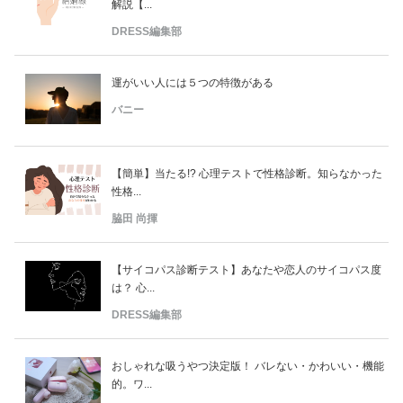
解説【...
DRESS編集部
運がいい人には５つの特徴がある
バニー
【簡単】当たる!? 心理テストで性格診断。知らなかった
性格...
脇田 尚揮
【サイコパス診断テスト】あなたや恋人のサイコパス度
は？ 心...
DRESS編集部
おしゃれな吸うやつ決定版！ バレない・かわいい・機能
的。ワ...