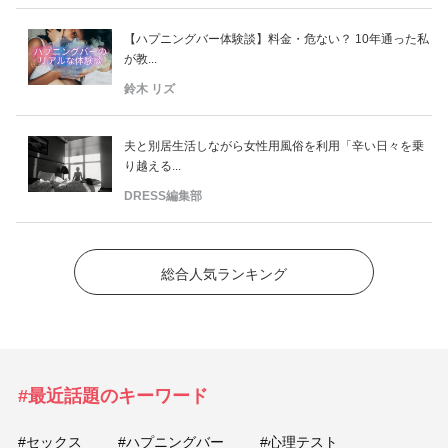
【ハプニングバー体験談】料金・危ない？ 10年通った私
が教...
鈴木 リズ
夫と別居生活しながら女性用風俗を利用「辛い日々を乗
り越える...
DRESS編集部
総合人気ランキング
#最近話題のキーワード
#セックス
#ハプニングバー
#心理テスト