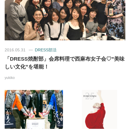
美容/健康
ワークスタイル
妊娠/出産/家族
2016.05.31
DRESS部活
「DRESS焼酎部」会席料理で西麻布女子会♡”美味
ココロ/カラダ
しい文化”を堪能！
yukiko
グルメ
トラベル
カルチャー/エンタメ