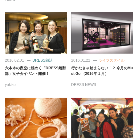
2016.02.01
DRESS部活
2016.01.22
ライフスタイル
六本木の夜空に煌めく「DRESS焼酎
行かなきゃ始まらない！？ 今月のMu
部」女子会イベント開催！
st Go （2016年１月）
yukiko
DRESS NEWS