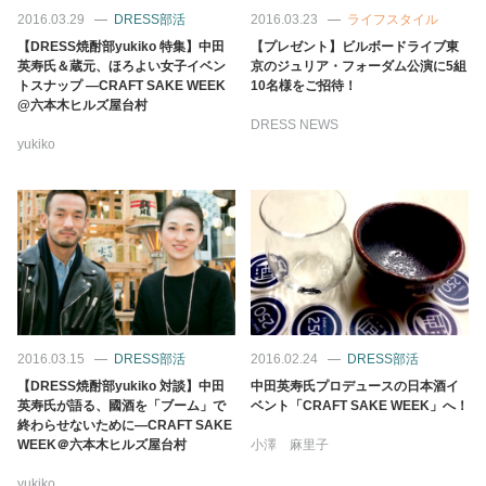
占い
2016.03.29
DRESS部活
2016.03.23
ライフスタイル
【DRESS焼酎部yukiko 特集】中田
【プレゼント】ビルボードライブ東
英寿氏＆蔵元、ほろよい女子イベン
京のジュリア・フォーダム公演に5組
性と愛
トスナップ ―CRAFT SAKE WEEK
10名様をご招待！
@六本木ヒルズ屋台村
DRESS NEWS
ゲーム
yukiko
2016.03.15
DRESS部活
2016.02.24
DRESS部活
【DRESS焼酎部yukiko 対談】中田
中田英寿氏プロデュースの日本酒イ
英寿氏が語る、國酒を「ブーム」で
ベント「CRAFT SAKE WEEK」へ！
終わらせないために―CRAFT SAKE
WEEK＠六本木ヒルズ屋台村
小澤 麻里子
yukiko