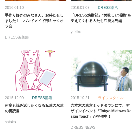
2016.01.10
2016.01.07
DRESS部活
手作り好きのみなさん、お待たせし
「DRESS焼酎部」“美味しい活動“を
ました！ ハンドメイド部キックオ
支えてくれる人たち♡鹿児島編
フ会
yukiko
DRESS編集部
2015.12.09
DRESS部活
2015.10.21
ライフスタイル
何度も読み返したくなる私達の永遠
六本木の東京ミッドタウンにて、デ
の愛読書
ザインイベント「Tokyo Midtown De
sign Touch」が開催中！
satoko
DRESS NEWS