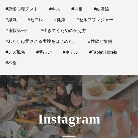
#恋愛心理テスト
#キス
#手相
#結婚線
#浮気
#セフレ
#健康
#セルフプレジャー
#連載第一回
#生きてくための伝え方
#わたしは愛される実験をはじめた。
#性欲と情熱
#レズ風俗
#夢占い
#ホテル
#Tablet Hotels
#不倫
Instagram