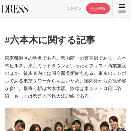
ログイン
会員登録
MENU
#六本木に関する記事
特集記事
東京都港区の地名である。都内随一の繁華街であり、六本
木ヒルズ、東京ミッドタウンといったオフィス・商業施設
のほか、徒歩圏内には国立新美術館もある。東京のシンボ
DRESS部活
ルである東京タワーからも近いため、国内外からの観光客
が多い。最寄り駅は六本木駅、路線は東京メトロ日比谷
ライフスタイル
線、もしくは都営地下鉄大江戸線である。
ファッション
恋愛/結婚/離婚