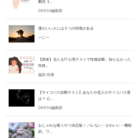
解説【...
DRESS編集部
運がいい人には５つの特徴がある
バニー
【簡単】当たる!? 心理テストで性格診断。知らなかった
性格...
脇田 尚揮
【サイコパス診断テスト】あなたや恋人のサイコパス度
は？ 心...
DRESS編集部
おしゃれな吸うやつ決定版！ バレない・かわいい・機能
的。ワ...