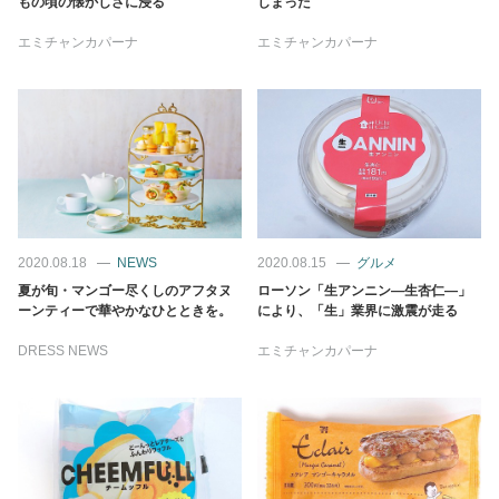
もの頃の懐かしさに浸る
しまった
占い
エミチャンカパーナ
エミチャンカパーナ
性と愛
ゲーム
2020.08.18
NEWS
2020.08.15
グルメ
夏が旬・マンゴー尽くしのアフタヌ
ローソン「生アンニン―生杏仁―」
ーンティーで華やかなひとときを。
により、「生」業界に激震が走る
DRESS NEWS
エミチャンカパーナ