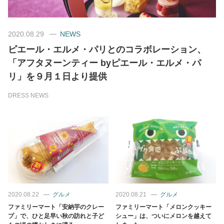
美容/健康
2020.08.29
NEWS
ピエール・エルメ・パリとのコラボレーション、
ワークスタイル
「アフタヌーンティー byピエール・エルメ・パ
リ」を９月１日より提供
妊娠/出産/家族
DRESS NEWS
ココロ/カラダ
グルメ
トラベル
2020.08.22
グルメ
2020.08.21
グルメ
カルチャー/エンタメ
ファミリーマート「安納芋のクレー
ファミリーマート「メロンクッキー
プ」で、ひと足早い秋の訪れと子ど
シュー」は、ついにメロンを越えて