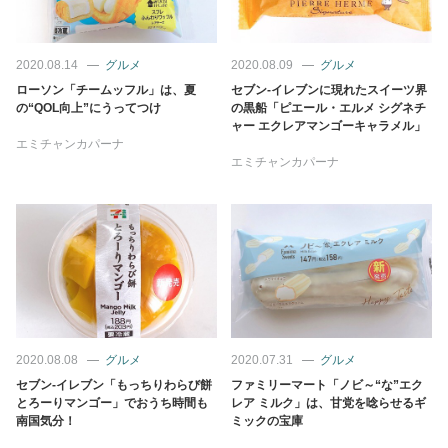
2020.08.14
グルメ
2020.08.09
グルメ
ローソン「チームッフル」は、夏
セブン‐イレブンに現れたスイーツ界
の“QOL向上”にうってつけ
の黒船「ピエール・エルメ シグネチ
ャー エクレアマンゴーキャラメル」
エミチャンカパーナ
エミチャンカパーナ
2020.08.08
グルメ
2020.07.31
グルメ
セブン‐イレブン「もっちりわらび餅
ファミリーマート「ノビ～“な”エク
とろーりマンゴー」でおうち時間も
レア ミルク」は、甘党を唸らせるギ
南国気分！
ミックの宝庫