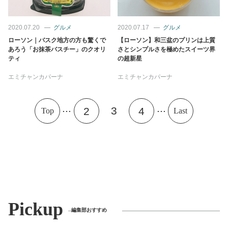
2020.07.20
グルメ
2020.07.17
グルメ
ローソン｜バスク地方の方も驚くで
【ローソン】和三盆のプリンは上質
あろう「お抹茶バスチー」のクオリ
さとシンプルさを極めたスイーツ界
ティ
の超新星
エミチャンカパーナ
エミチャンカパーナ
...
...
3
2
4
Top
Last
Pickup
編集部おすすめ