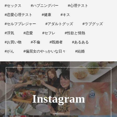
#セックス
#ハプニングバー
#心理テスト
#恋愛心理テスト
#健康
#キス
#セルフプレジャー
#アダルトグッズ
#ラブグッズ
#浮気
#恋愛
#セフレ
#性欲と情熱
#お買い物
#不倫
#既婚者
#あるある
#がん
#偏屈女のやっかいな日々
#結婚
Instagram