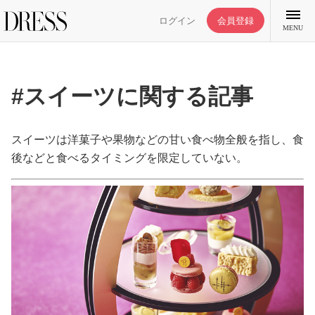
ログイン
会員登録
MENU
#スイーツに関する記事
特集記事
スイーツは洋菓子や果物などの甘い食べ物全般を指し、食
後などと食べるタイミングを限定していない。
DRESS部活
ライフスタイル
ファッション
恋愛/結婚/離婚