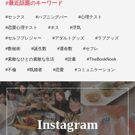
#最近話題のキーワード
#セックス
#ハプニングバー
#心理テスト
#恋愛心理テスト
#キス
#浮気
#セルフプレジャー
#アダルトグッズ
#ラブグッズ
#数秘術
#誕生数
#運命数
#セフレ
#素敵なひとの素敵な生活
#読書
#TheBookNook
#不倫
#既婚者
#恋愛
#コミュニケーション
Instagram