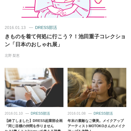
美容/健康
2016.01.13
DRESS部活
ワークスタイル
きものを着て何処に行こう？！池田重子コレクショ
ン「日本のおしゃれ展」
妊娠/出産/家族
北野 梨恵
ココロ/カラダ
グルメ
トラベル
2016.01.10
DRESS部活
2016.01.08
DRESS部活
カルチャー/エンタメ
【終了しました】DRESS起業部企画
年末の素敵なご褒美。メイクアップ
「同じ目標の仲間を作りません
アーティストMOTOKOさんのメイク