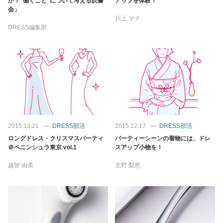
か？”働くこと”について考える読書
アップを体験！
占い
会」
川上 マチ
DRESS編集部
性と愛
ゲーム
2015.12.21
DRESS部活
2015.12.17
DRESS部活
ロングドレス・クリスマスパーティ
パーティーシーンの着物には、ドレ
＠ペニンシュラ東京 vol.1
スアップ小物を！
越智 由美
北野 梨恵