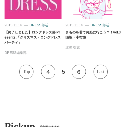
2015.11.14
DRESS部活
2015.11.14
DRESS部活
【終了しました】ロングドレス部 Pr
きものを着て何処に行こう？！vol.3
esents.「クリスマス・ロングドレス
須坂・小布施
パーティ」
北野 梨恵
DRESS編集部
...
...
5
4
6
Top
Last
Pickup
編集部おすすめ