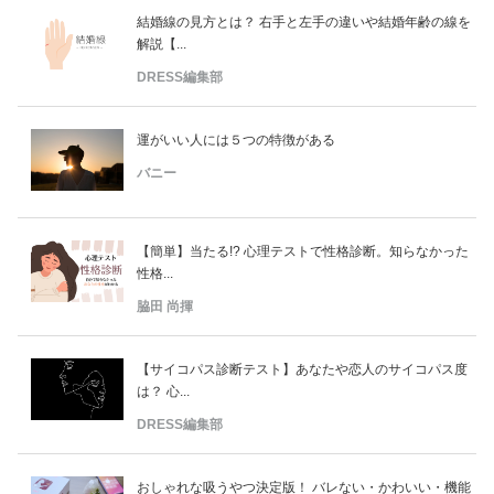
結婚線の見方とは？ 右手と左手の違いや結婚年齢の線を
解説【...
DRESS編集部
運がいい人には５つの特徴がある
バニー
【簡単】当たる!? 心理テストで性格診断。知らなかった
性格...
脇田 尚揮
【サイコパス診断テスト】あなたや恋人のサイコパス度
は？ 心...
DRESS編集部
おしゃれな吸うやつ決定版！ バレない・かわいい・機能