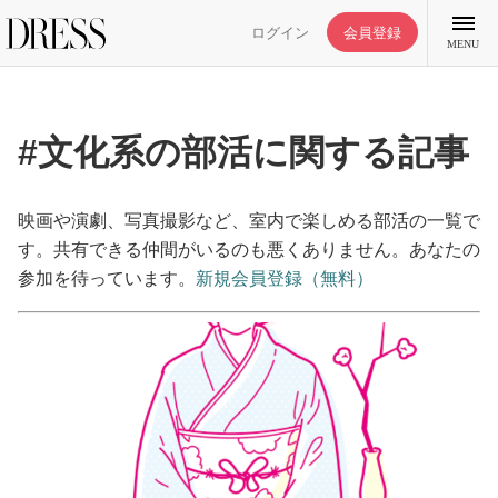
ログイン
会員登録
MENU
#文化系の部活に関する記事
特集記事
映画や演劇、写真撮影など、室内で楽しめる部活の一覧で
す。共有できる仲間がいるのも悪くありません。あなたの
参加を待っています。
新規会員登録（無料）
DRESS部活
ライフスタイル
ファッション
恋愛/結婚/離婚