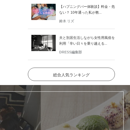
【ハプニングバー体験談】料金・危
ない？ 10年通った私が教...
鈴木 リズ
夫と別居生活しながら女性用風俗を
利用「辛い日々を乗り越える...
DRESS編集部
総合人気ランキング