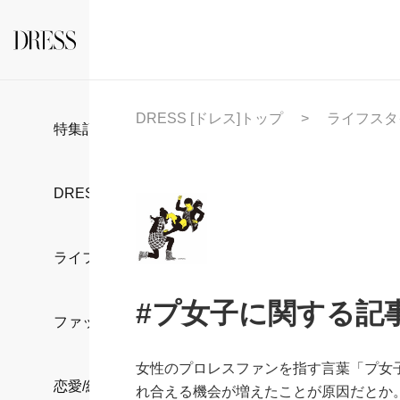
DRESS [ドレス]トップ
ライフスタ
特集記事
DRESS部活
ライフスタイル
#プ女子に関する記
ファッション
女性のプロレスファンを指す言葉「プ女
恋愛/結婚/離婚
れ合える機会が増えたことが原因だとか