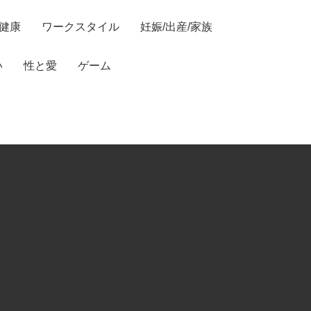
/健康
ワークスタイル
妊娠/出産/家族
い
性と愛
ゲーム