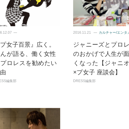
6.12.07
2016.11.21
カルチャー/エンタ
『プ女子百景』広く。
ジャニーズとプロ
さんが語る、働く女性
のおかげで人生が
にプロレスを勧めたい
くなった【ジャニ
由
×プ女子 座談会】
ESS編集部
DRESS編集部