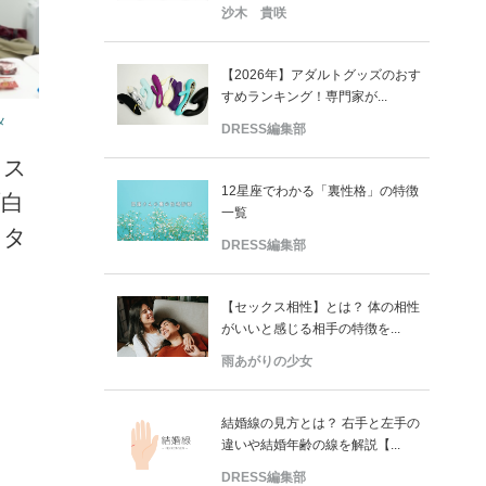
沙木 貴咲
【2026年】アダルトグッズのおす
すめランキング！専門家が...
メ
DRESS編集部
レス
12星座でわかる「裏性格」の特徴
面白
一覧
オタ
DRESS編集部
【セックス相性】とは？ 体の相性
がいいと感じる相手の特徴を...
雨あがりの少女
結婚線の見方とは？ 右手と左手の
違いや結婚年齢の線を解説【...
DRESS編集部