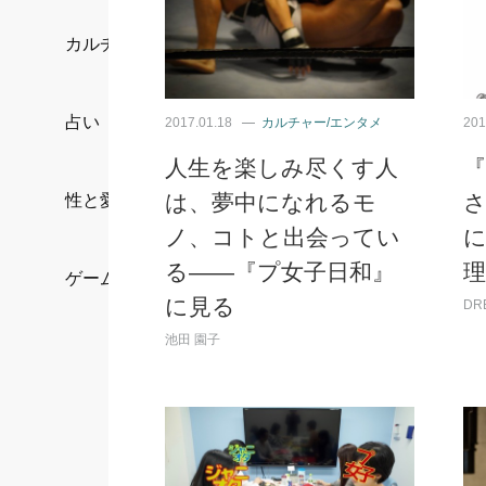
カルチャー/エンタメ
占い
2017.01.18
カルチャー/エンタメ
201
人生を楽しみ尽くす人
は、夢中になれるモ
性と愛
ノ、コトと出会ってい
る――『プ女子日和』
理
ゲーム
に見る
DR
池田 園子