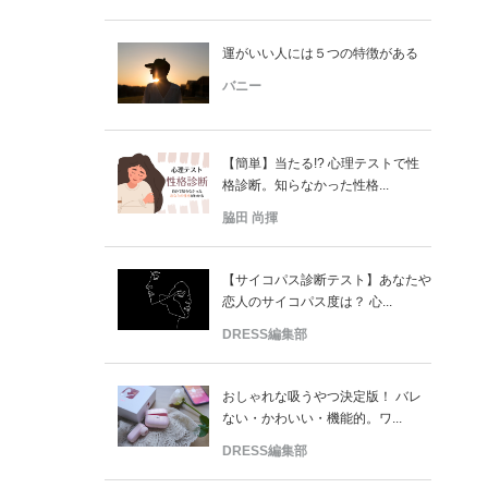
運がいい人には５つの特徴がある
バニー
【簡単】当たる!? 心理テストで性
格診断。知らなかった性格...
脇田 尚揮
【サイコパス診断テスト】あなたや
恋人のサイコパス度は？ 心...
DRESS編集部
おしゃれな吸うやつ決定版！ バレ
ない・かわいい・機能的。ワ...
DRESS編集部