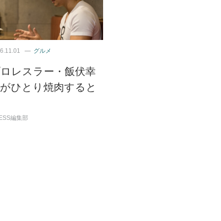
6.11.01
グルメ
プロレスラー・飯伏幸
太がひとり焼肉すると
き
ESS編集部