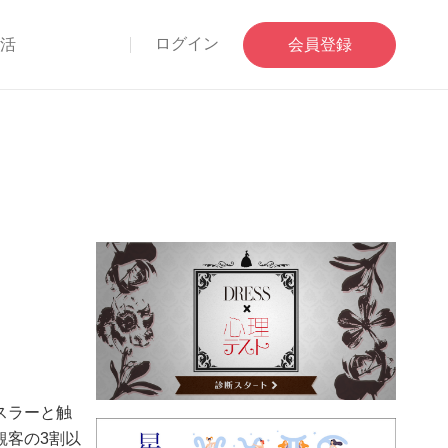
ログイン
部活
会員登録
スラーと触
観客の3割以