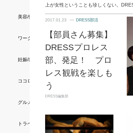
上が女性ということも珍しくない。DRE
美容/健康
2017.01.23
DRESS部活
【部員さん募集】
ワークスタイル
DRESSプロレス
部、発足！ プロ
妊娠/出産/家族
レス観戦を楽しも
ココロ/カラダ
う
DRESS編集部
グルメ
トラベル