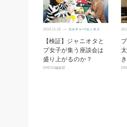
2016.11.18
カルチャー/エンタメ
201
【検証】ジャニオタと
プ女子が集う座談会は
盛り上がるのか？
DRESS編集部
DR