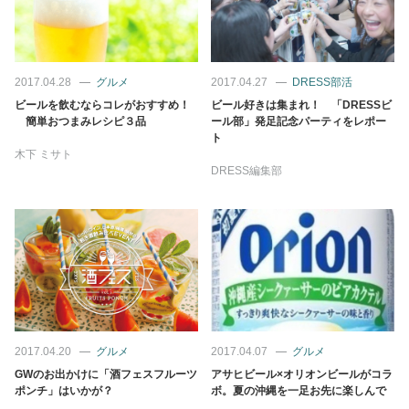
2017.04.28
グルメ
2017.04.27
DRESS部活
ビールを飲むならコレがおすすめ！
ビール好きは集まれ！ 「DRESSビ
簡単おつまみレシピ３品
ール部」発足記念パーティをレポー
ト
木下 ミサト
DRESS編集部
2017.04.20
グルメ
2017.04.07
グルメ
GWのお出かけに「酒フェスフルーツ
アサヒビール×オリオンビールがコラ
ポンチ」はいかが？
ボ。夏の沖縄を一足お先に楽しんで