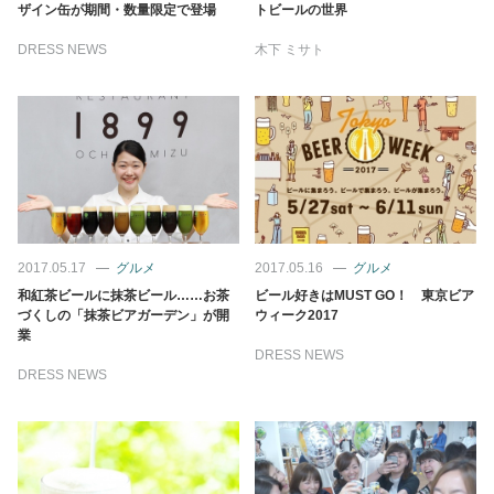
占い
ザイン缶が期間・数量限定で登場
トビールの世界
DRESS NEWS
木下 ミサト
性と愛
ゲーム
2017.05.17
グルメ
2017.05.16
グルメ
和紅茶ビールに抹茶ビール……お茶
ビール好きはMUST GO！ 東京ビア
づくしの「抹茶ビアガーデン」が開
ウィーク2017
業
DRESS NEWS
DRESS NEWS