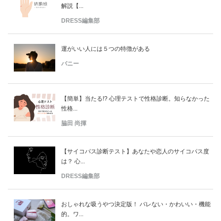
解説【...
DRESS編集部
運がいい人には５つの特徴がある
バニー
【簡単】当たる!? 心理テストで性格診断。知らなかった
性格...
脇田 尚揮
【サイコパス診断テスト】あなたや恋人のサイコパス度
は？ 心...
DRESS編集部
おしゃれな吸うやつ決定版！ バレない・かわいい・機能
的。ワ...