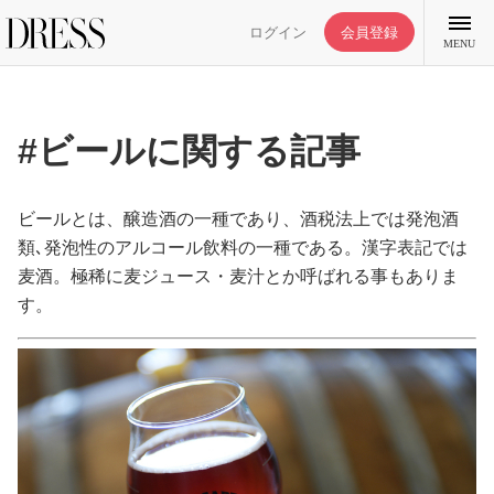
ログイン
会員登録
MENU
#ビールに関する記事
特集記事
ビールとは、醸造酒の一種であり、酒税法上では発泡酒
類､発泡性のアルコール飲料の一種である。漢字表記では
麦酒。極稀に麦ジュース・麦汁とか呼ばれる事もありま
DRESS部活
す。
ライフスタイル
ファッション
恋愛/結婚/離婚