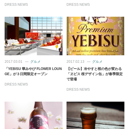
DRESS NEWS
DRESS NEWS
2017.03.01
グルメ
2017.02.13
グルメ
「YEBISU 華みやび FLOWER LOUN
【ビール】冷やすと桜の色が変わる
GE」が３日間限定オープン
「ヱビス 桜デザイン缶」が春季限定
で登場
DRESS NEWS
DRESS NEWS