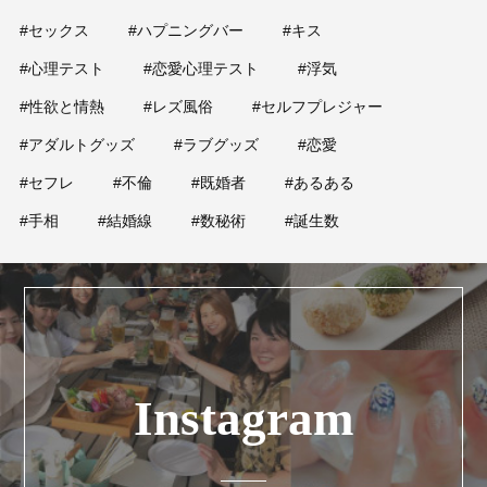
#セックス
#ハプニングバー
#キス
#心理テスト
#恋愛心理テスト
#浮気
#性欲と情熱
#レズ風俗
#セルフプレジャー
#アダルトグッズ
#ラブグッズ
#恋愛
#セフレ
#不倫
#既婚者
#あるある
#手相
#結婚線
#数秘術
#誕生数
Instagram