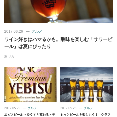
美容/健康
ワークスタイル
2017.06.26
グルメ
ワイン好きはハマるかも。酸味を楽しむ「サワービ
妊娠/出産/家族
ール」は夏にぴったり
ココロ/カラダ
東 リカ
グルメ
トラベル
カルチャー/エンタメ
2017.05.29
グルメ
2017.05.26
グルメ
ヱビスビール ＜冷やすと変わる＞デ
もっとビールを楽しもう！ クラフ