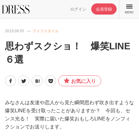
ログイン
会員登録
MENU
2019.09.05
ライフスタイル
思わずスクショ！ 爆笑LINE
６選
特集記事
DRESS部活
お気に入り
ライフスタイル
みなさんは友達や恋人から見た瞬間思わず吹き出すような
爆笑LINEを受け取ったことがありますか？ 今回も、セ
ファッション
ンス光る！ 実際に届いた爆笑おもしろLINEをノンフィ
クションでお送りします。
恋愛/結婚/離婚