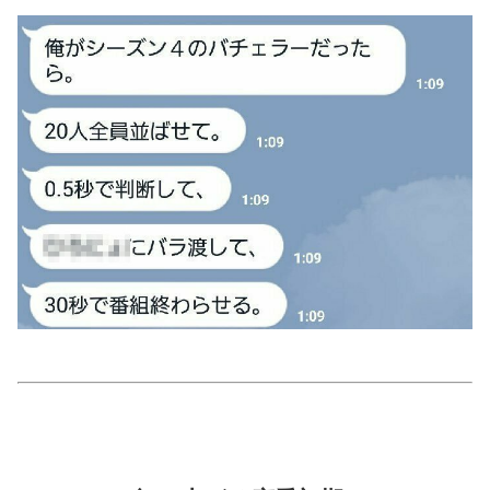
美容/健康
ワークスタイル
妊娠/出産/家族
ココロ/カラダ
グルメ
トラベル
カルチャー/エンタメ