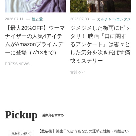
2026.07.11
性と愛
2026.07.03
カルチャー/エンタメ
【最大20%OFF】ウーマ
ジメジメした梅雨にピッ
ナイザーの人気4アイテ
タリ！ 映画『口に関す
ムがAmazonプライムデ
るアンケート』は鬱々と
ーに登場（7/13まで）
した気分を吹き飛ばす痛
快ミステリー
DRESS NEWS
古川 ケイ
Pickup
編集部おすすめ
【数秘術】誕生日で占うあなたの運勢と性格・相性占い