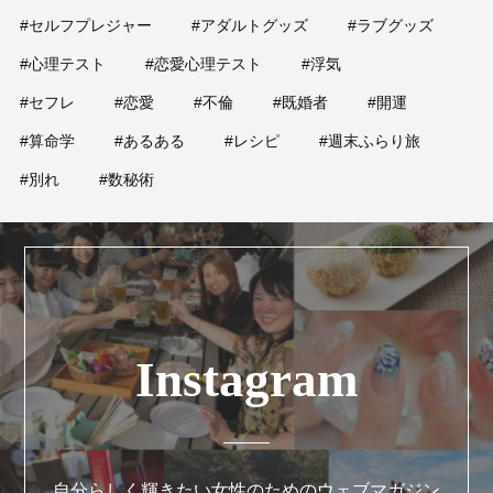
#セルフプレジャー
#アダルトグッズ
#ラブグッズ
#心理テスト
#恋愛心理テスト
#浮気
#セフレ
#恋愛
#不倫
#既婚者
#開運
#算命学
#あるある
#レシピ
#週末ふらり旅
#別れ
#数秘術
Instagram
自分らしく輝きたい女性のためのウェブマガジン