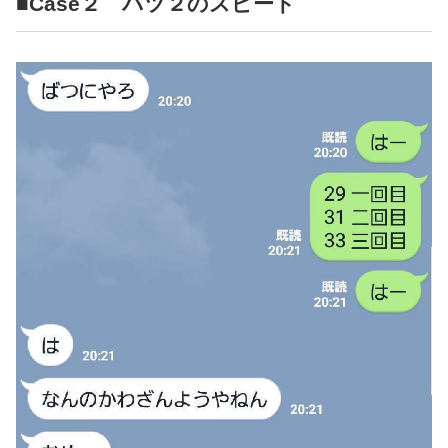
■Case２ バツ２のスピード