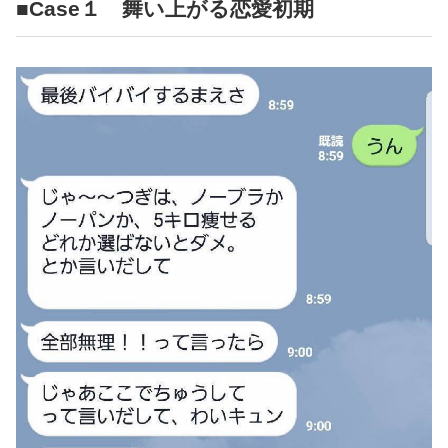
占い
■Case１ 舞い上がる恋愛初期
性と愛
ゲーム