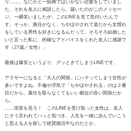
り……。なにかと一筋縄ではいかない恋愛をしていまし
た。それを友人に相談したら、届いたのがこのメッセー
ジ。一瞬笑いましたが、このLINEを見て気付いたんで
す。そっか、責任がなく、ちやほやされて楽だから女慣れ
をしている男性を好きになるんだって。そろそろ結婚した
いと言った私に、的確なアドバイスをくれた友人に感謝で
す（27歳／女性）」
最後は爆笑というより、グッときてしまうLINEです。
アラサーになると「大人の関係」にハマってしまう女性が
多いですよね。不倫や浮気で「ちやほやされる」のは２番
目だから。責任を取らなくてもいい都合の良い関係だか
ら。
……現実を見ろ！ このLINEを受け取った女性は、友人
にそう言われてハッと気づき、人生を一緒に歩んでいこう
と思える人を探して絶賛婚活中なのだとか。