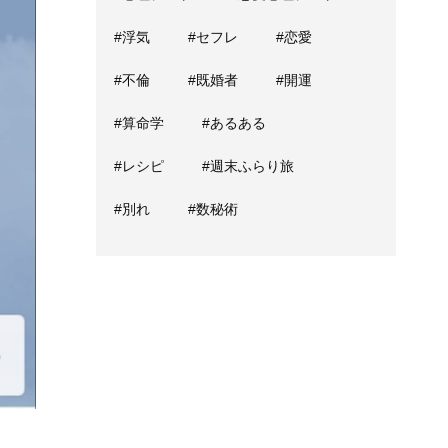
#浮気
#セフレ
#恋愛
#不倫
#既婚者
#開運
#算命学
#あるある
#レシピ
#週末ふらり旅
#別れ
#数秘術