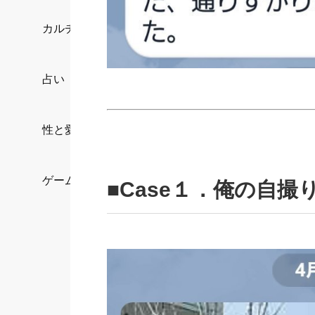
カルチャー/エンタメ
占い
性と愛
ゲーム
■Case１．俺の自撮