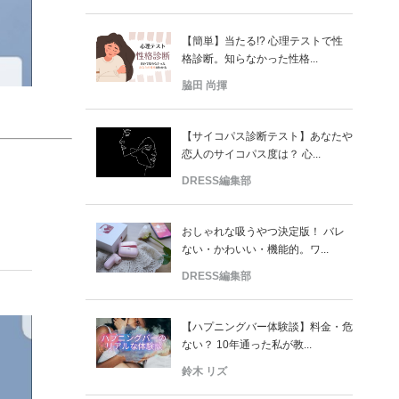
【簡単】当たる!? 心理テストで性
格診断。知らなかった性格...
脇田 尚揮
【サイコパス診断テスト】あなたや
恋人のサイコパス度は？ 心...
DRESS編集部
おしゃれな吸うやつ決定版！ バレ
ない・かわいい・機能的。ワ...
DRESS編集部
【ハプニングバー体験談】料金・危
ない？ 10年通った私が教...
鈴木 リズ