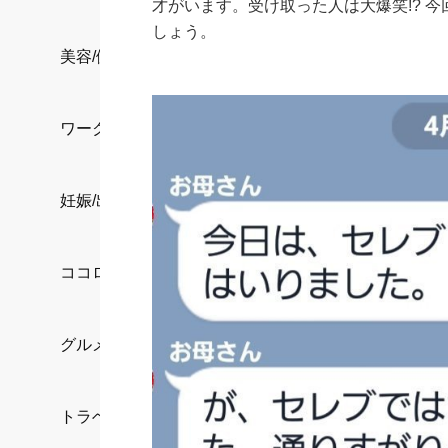
才がいます。受け取った人は大爆笑!? 
しょう。
美容/健康
ワークスタイル
妊娠/出産/家族
ココロ/カラダ
グルメ
トラベル