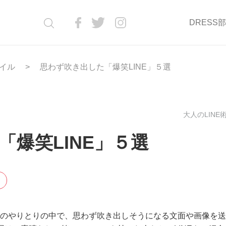
DRESS
イル
思わず吹き出した「爆笑LINE」５選
大人のLINE術(
爆笑LINE」５選
INEのやりとりの中で、思わず吹き出しそうになる文面や画像を