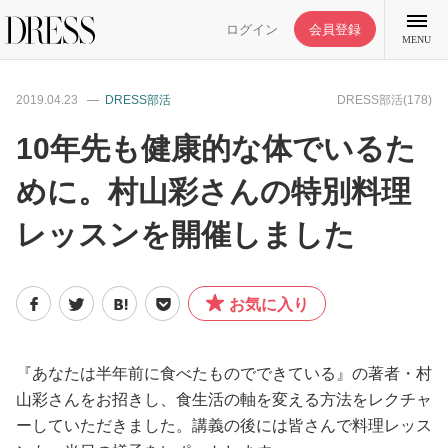
ログイン
会員登録
MENU
2019.04.23
DRESS部活
DRESS部活(178)
10年先も健康的な体でいるた
めに。村山彩さんの特別料理
特集記事
レッスンを開催しました
DRESS部活
お気に入り
ライフスタイル
ファッション
『あなたは半年前に食べたものでできている』の著者・村
山彩さんをお招きし、食生活の軸を変える方法をレクチャ
ーしていただきました。講義の後には皆さんで料理レッス
恋愛/結婚/離婚