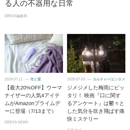
る人の不器用な日常
DRESS編集部
2026.07.11
性と愛
2026.07.03
カルチャー/エンタメ
【最大20%OFF】ウーマ
ジメジメした梅雨にピッ
ナイザーの人気4アイテ
タリ！ 映画『口に関す
ムがAmazonプライムデ
るアンケート』は鬱々と
ーに登場（7/13まで）
した気分を吹き飛ばす痛
快ミステリー
DRESS NEWS