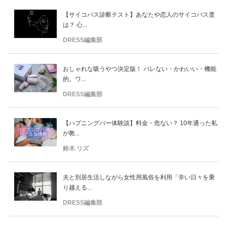
【サイコパス診断テスト】あなたや恋人のサイコパス度
は？ 心...
DRESS編集部
おしゃれな吸うやつ決定版！ バレない・かわいい・機能
的。ワ...
DRESS編集部
【ハプニングバー体験談】料金・危ない？ 10年通った私
が教...
鈴木 リズ
夫と別居生活しながら女性用風俗を利用「辛い日々を乗
り越える...
DRESS編集部