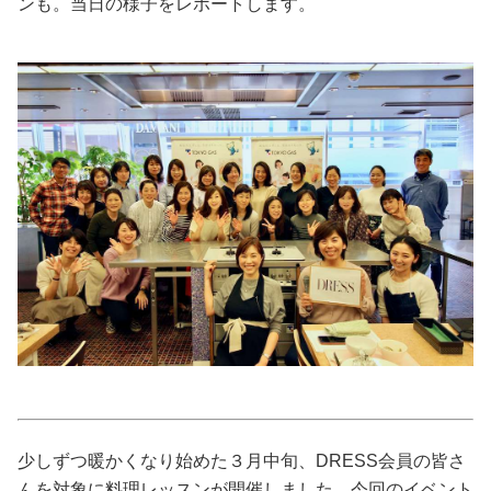
ンも。当日の様子をレポートします。
美容/健康
ワークスタイル
妊娠/出産/家族
ココロ/カラダ
グルメ
トラベル
カルチャー/エンタメ
少しずつ暖かくなり始めた３月中旬、DRESS会員の皆さ
んを対象に料理レッスンが開催しました。今回のイベント