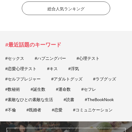
総合人気ランキング
#最近話題のキーワード
#セックス
#ハプニングバー
#心理テスト
#恋愛心理テスト
#キス
#浮気
#セルフプレジャー
#アダルトグッズ
#ラブグッズ
#数秘術
#誕生数
#運命数
#セフレ
#素敵なひとの素敵な生活
#読書
#TheBookNook
#不倫
#既婚者
#恋愛
#コミュニケーション