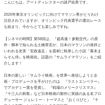
占い
こんにちは。アートディレクターの諸戸佑美です。
2020年東京オリンピックに向けてマラソン界がとりわけ
性と愛
注目されていますが、オリンピック代表選手の選出レース
も始まり、今からとても楽しみですね。
ゲーム
【シネマの時間】第58回は、『超高速！参勤交代』の原
作・脚本で知られる土橋章宏が、日本のマラソンの発祥と
いわれる史実「安政遠足」を題材に執筆した小説『幕末ま
らそん侍』を映画化。話題の『サムライマラソン』をご紹
介します！
日本の新しい「サムライ映画」を世界へ発信しようと企
画・プロデュースを手がけたのは、『ラストエンペラー』
でアカデミー賞を受賞し、『戦場のメリークリスマス』
『十三人の刺客』など日本映画の製作に実績のある名プロ
デューサー ジェレミー・トーマスと『おくりびと』『十