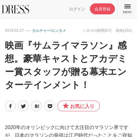
ログイン
会員登録
MENU
2019.02.27
カルチャー/エンタメ
シネマの時間(67)
映画(191)
映画『サムライマラソン』感
想。豪華キャストとアカデミ
特集記事
ー賞スタッフが贈る幕末エン
DRESS部活
ターテインメント！
ライフスタイル
お気に入り
ファッション
2020年のオリンピックに向けて大注目のマラソン界です
恋愛/結婚/離婚
が、日本のマラソンの発祥は江戸時代だったことをご存知