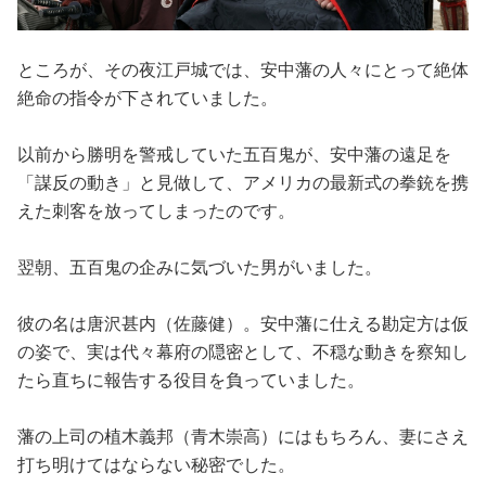
ところが、その夜江戸城では、安中藩の人々にとって絶体
絶命の指令が下されていました。
以前から勝明を警戒していた五百鬼が、安中藩の遠足を
「謀反の動き」と見做して、アメリカの最新式の拳銃を携
えた刺客を放ってしまったのです。
翌朝、五百鬼の企みに気づいた男がいました。
彼の名は唐沢甚内（佐藤健）。安中藩に仕える勘定方は仮
の姿で、実は代々幕府の隠密として、不穏な動きを察知し
たら直ちに報告する役目を負っていました。
藩の上司の植木義邦（青木崇高）にはもちろん、妻にさえ
打ち明けてはならない秘密でした。