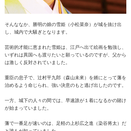
そんななか、勝明の娘の雪姫（小松菜奈）が城を抜け出
し、城内で大騒ぎとなります。
芸術的才能に恵まれた雪姫は、江戸へ出て絵画を勉強し、
いずれは異国へも渡りたいと願っているのですが、父から
は激しく反対されていました。
重臣の息子で、辻村平九郎（森山未來）を婿にとって藩を
治めるよう命じられ、強い決意のもと逃げ出したのです。
一方、城下の人々の間では、早速誰が１着になるかの賭け
が始まっていました。
藩で一番足が速いのは、足軽の上杉広之進（染谷将太）だ
と誰もが知っていました。