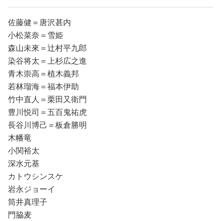
佐藤健＝唐沢甚内
小松菜奈＝雪姫
森山未來＝辻村平九郎
染谷将太＝上杉広之進
青木崇高＝植木義邦
若林瑠海＝福本伊助
竹中直人＝栗田又衛門
豊川悦司＝五百鬼祐虎
長谷川博己＝板倉勝明
木幡竜
小関裕太
深水元基
カトウシンスケ
岩永ジョーイ
筒井真理子
門脇麦