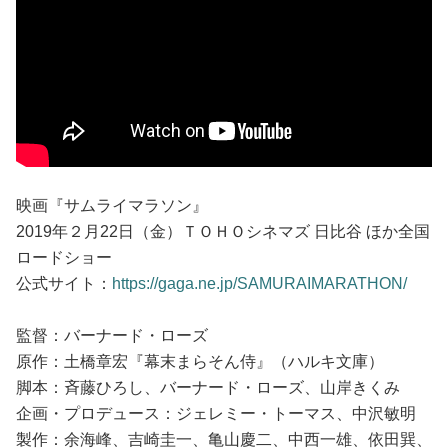
映画『サムライマラソン』
2019年２月22日（金）ＴＯＨＯシネマズ 日比谷 ほか全国
ロードショー
公式サイト：
https://gaga.ne.jp/SAMURAIMARATHON/
監督：バーナード・ローズ
原作：土橋章宏『幕末まらそん侍』（ハルキ文庫）
脚本：斉藤ひろし、バーナード・ローズ、山岸きくみ
企画・プロデュース：ジェレミー・トーマス、中沢敏明
製作：余海峰、吉崎圭一、亀山慶二、中西一雄、依田巽、