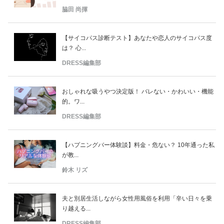
脇田 尚揮
【サイコパス診断テスト】あなたや恋人のサイコパス度
は？ 心...
DRESS編集部
おしゃれな吸うやつ決定版！ バレない・かわいい・機能
的。ワ...
DRESS編集部
【ハプニングバー体験談】料金・危ない？ 10年通った私
が教...
鈴木 リズ
夫と別居生活しながら女性用風俗を利用「辛い日々を乗
り越える...
DRESS編集部