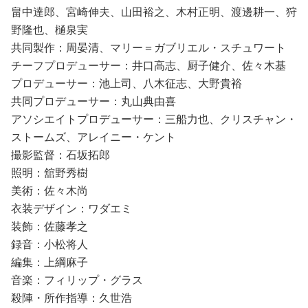
畠中達郎、宮崎伸夫、山田裕之、木村正明、渡邊耕一、狩
野隆也、樋泉実
共同製作：周晏清、マリー＝ガブリエル・スチュワート
チーフプロデューサー：井口高志、厨子健介、佐々木基
プロデューサー：池上司、八木征志、大野貴裕
共同プロデューサー：丸山典由喜
アソシエイトプロデューサー：三船力也、クリスチャン・
ストームズ、アレイニー・ケント
撮影監督：石坂拓郎
照明：舘野秀樹
美術：佐々木尚
衣装デザイン：ワダエミ
装飾：佐藤孝之
録音：小松将人
編集：上綱麻子
音楽：フィリップ・グラス
殺陣・所作指導：久世浩