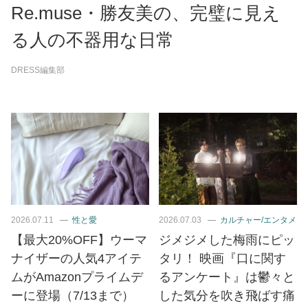
Re.muse・勝友美の、完璧に見え
る人の不器用な日常
DRESS編集部
2026.07.11
性と愛
2026.07.03
カルチャー/エンタメ
【最大20%OFF】ウーマ
ジメジメした梅雨にピッ
ナイザーの人気4アイテ
タリ！ 映画『口に関す
ムがAmazonプライムデ
るアンケート』は鬱々と
ーに登場（7/13まで）
した気分を吹き飛ばす痛