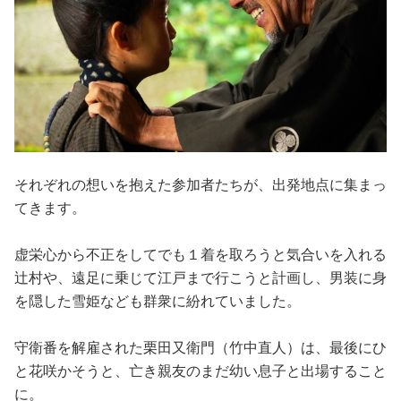
それぞれの想いを抱えた参加者たちが、出発地点に集まっ
てきます。
虚栄心から不正をしてでも１着を取ろうと気合いを入れる
辻村や、遠足に乗じて江戸まで行こうと計画し、男装に身
を隠した雪姫なども群衆に紛れていました。
守衛番を解雇された栗田又衛門（竹中直人）は、最後にひ
と花咲かそうと、亡き親友のまだ幼い息子と出場すること
に。