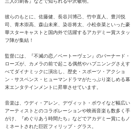
三人の刺客』などで知られる中沢敏明。
彼らのもとに、佐藤健、長谷川博己、竹中直人、豊川悦
司、青木崇高、森山未來、染谷将太、小松奈菜といった豪
華スターキャストと国内外で活躍するアカデミー賞スタッ
フ陣が集結！
監督には、『不滅の恋／ベートーヴェン』のバーナード・
ローズが、カメラの前で起こる偶然やハプニンングさえす
べてダイナミックに演出し、歴史・スポーツ・アクショ
ン・サスペンス・ヒューマンドラマがたっぷり楽しめる幕
末エンタテインメントに昇華させています。
音楽は、ウディ・アレン、デヴィット・ボウイなど幅広い
アーティストとのコラボレーションや映画音楽も数多く手
がけ、『めぐりあう時間たち』などでアカデミー賞にもノ
ミネートされた巨匠フィリップ・グラス。