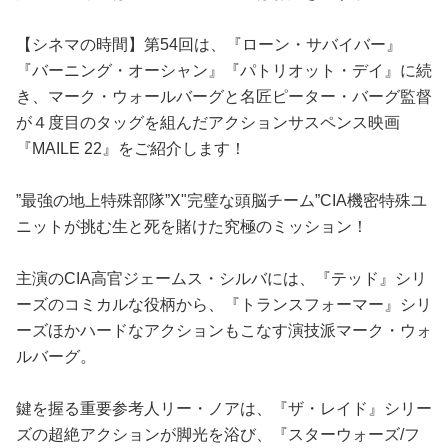
占い
【シネマの時間】第54回は、『ローン・サバイバー』
性と愛
『バーニング・オーシャン』『パトリオット・デイ』に続
き、マーク・ウォールバーグと名匠ピーター・バーグ監督
ゲーム
が４度目のタッグを組んだアクションサスペンス映画
『MAILE 22』をご紹介します！
”最強の地上特殊部隊”X"完璧な頭脳チーム”CIA機密特殊ユ
ニットが挑む生と死を賭けた究極のミッション！
主演のCIA高官ジェームス・シルバには、『テッド』シリ
ーズのコミカルな役柄から、『トランスフォーマー』シリ
ーズほかハードなアクションもこなす演技派マーク・ウォ
ルバーグ。
鍵を握る重要参考人リー・ノアは、『ザ・レイド』シリー
ズの超絶アクションが脚光を浴び、『スターウォーズ/フ